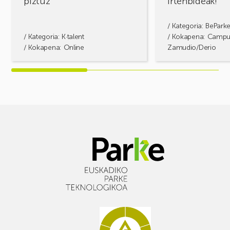
piztuz
irtenbideak!
/ Kategoria:
BePark
/ Kategoria:
K·talent
/ Kokapena: Camp
/ Kokapena: Online
Zamudio/Derio