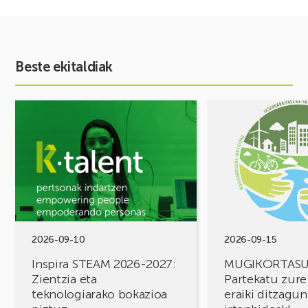
Beste ekitaldiak
Ekitaldia
Ekitaldia
ikusi
ikusi
Inspira
MUGIKORTASUN
STEAM
FOROA
2026-
Partekatu
2027:
zure
Zientzia
erronkak,
eta
eraiki
teknologiarako
ditzagun
bokazioa
irtenbideak!
2026-09-10
2026-09-15
piztuz
Inspira STEAM 2026-2027:
MUGIKORTAS
Zientzia eta
Partekatu zure
teknologiarako bokazioa
eraiki ditzagun