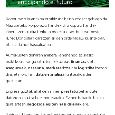
Konputazio kuantikoa etorkizuna baino zeozer gehiago da.
Nazioarteko korporazio handiek diru kopuru handiak
inbertitzen ari dira ikerketa proiektuetan, besteak beste
IBMk Donostian garatzen ari den ordenagailu kuantikoan,
eta ez da hori kasualitatea.
Aurreikusten denaren arabera, lehenengo aplikazio
praktikoak izango dituzten sektoreak
finantzak
eta
aseguruak
,
osasuna
,
merkataritza
eta
logistika
izango
dira, eta, oro har,
datuen analisia
funtsezkoa den
guztietan.
Enpresa guztiak ahal den arinen
prestatu
behar dute
datorren iraultza berri honetarako. Ez hori bakarrik, badira
gure artean
negozioa egiten hasi direnak
ere.
Jardunaldi honetan, teknologia horren egoera ezagutuko