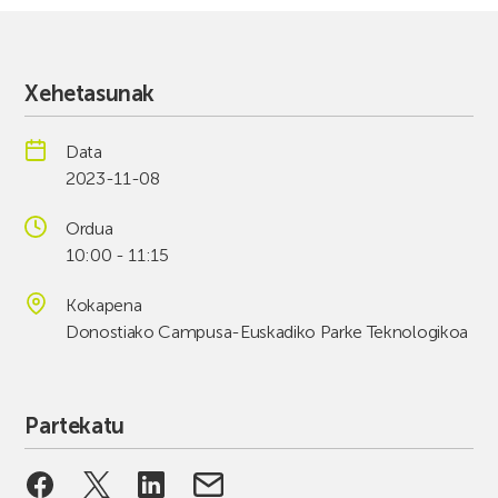
Xehetasunak
Data
2023-11-08
Ordua
10:00 - 11:15
Kokapena
Donostiako Campusa-Euskadiko Parke Teknologikoa
Partekatu