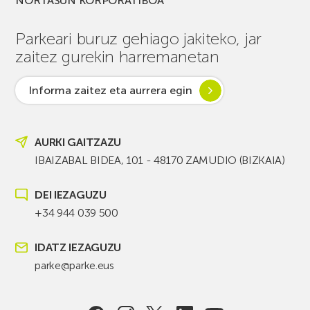
NORTASUN KORPORATIBOA
Parkeari buruz gehiago jakiteko, jar
zaitez gurekin harremanetan
Informa zaitez eta aurrera egin
AURKI GAITZAZU
IBAIZABAL BIDEA, 101 - 48170 ZAMUDIO (BIZKAIA)
DEI IEZAGUZU
+34 944 039 500
IDATZ IEZAGUZU
parke@parke.eus