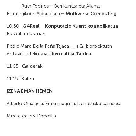
Ruth Fociños – Berrikuntza eta Alianza
Estrategikoen Arduraduna
– Multiverse Computing
10:50
Q4Real – Konputazio Kuantikoa aplikatua
Euskal Industrian
Pedro Maria De la Peña Tejada – I+G+b proiektuen
Arduradun Teknikoa–
Ibermática Taldea
11:05
Galderak
11:15
Kafea
IZENA EMAN HEMEN
Alberto Oraá gela, Eraikin nagusia, Donostiako campusa
Mikeletegi 53, Donostia