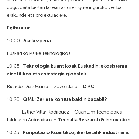
dugu, baita bertan lanean ari diren gure inguruko zenbait
erakunde eta proiektuak ere.
Egitaraua:
10:00
Aurkezpena
Euskadiko Parke Teknologikoa
10:05
Teknologia kuantikoak Euskadin: ekosistema
zientifikoa eta estrategia globalak.
Ricardo Diez Muiño – Zuzendaria –
DIPC
10:20
QML: Zer eta kontua baldin badabil?
Esther Villar Rodríguez – Quantum Tecnologies
taldearen Arduraduna
– Tecnalia Research & Innovation
10:35
Konputazio Kuantikoa, ikerketatik industriara.