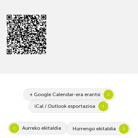
+ Google Calendar-era erantsi
iCal / Outlook esportazioa
Aurreko ekitaldia
Hurrengo ekitaldia