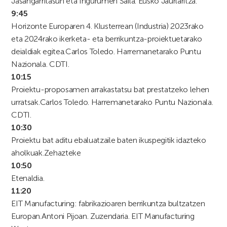
Jasangarritasun eta Ingurumen Saila. Eusko Jaurlaritza.
9:45
Horizonte Europaren 4. Klusterrean (Industria) 2023rako
eta 2024rako ikerketa- eta berrikuntza-proiektuetarako
deialdiak egitea.
Carlos Toledo. Harremanetarako Puntu
Nazionala. CDTI.
10:15
Proiektu-proposamen arrakastatsu bat prestatzeko lehen
urratsak.
Carlos Toledo. Harremanetarako Puntu Nazionala.
CDTI.
10:30
Proiektu bat aditu ebaluatzaile baten ikuspegitik idazteko
aholkuak.
Zehazteke
10:50
Etenaldia.
11:20
EIT Manufacturing: fabrikazioaren berrikuntza bultzatzen
Europan.
Antoni Pijoan. Zuzendaria. EIT Manufacturing