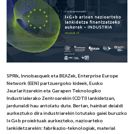
SPRIk, Innobasquek eta BEAZek, Enterprise Europe
Network (EEN) partzuergoko kideek, Eusko
Jaurlaritzarekin eta Garapen Teknologiko
Industrialerako Zentroarekin (CDTI) lankidetzan,
jardunaldi hau antolatu dute. Bertan, hainbat deialdi
aurkeztuko dira industriarekin lotutako gaiei buruzko
I+G+b proiektuak aurkezteko, nazioarteko
lankidetzarekin: fabrikazio-teknologiak, material