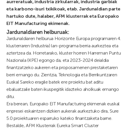
aurreratuak, industria zirkularrak, industria garbiak
eta karbono-isuri txikikoak, etab. Jardunaldian parte
hartuko dute, halaber, AFM klusterrak eta Europako
EIT Manufacturing ekimenak.
Jardunaldiaren helburuak:
Jardunaldiaren helburua Horizonte Europa programaren 4.
klusterraren (Industria) lan-programa berria aurkeztea eta
aztertzea da. Horretarako, kluster horren Harreman Puntu
Nazionala (KPE) egongo da, eta 2023-2024 deialdia
finantzatzeko aukeren eta proposamenen prestaketaren
berri emango du. Zientzia, Teknologia eta Berrikuntzaren
Euskal Sareko eragile batek ere proiektu bat aditu
ebaluatzaile baten ikuspegitik idazteko aholkuak emango
ditu.
Era berean, Europako EIT Manufacturing ekimenak euskal
enpresei eskaintzen dizkien aukerak aurkeztuko dira, Sure
5.0 proiektuaren esparruko kateko finantzaketa barne.
Bestalde, AFM Klusterrak Eureka Smart Cluster