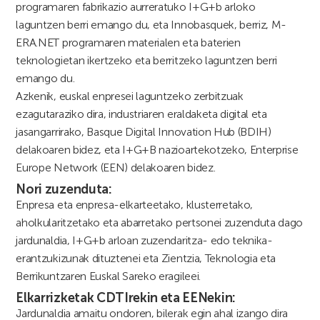
programaren fabrikazio aurreratuko I+G+b arloko
laguntzen berri emango du, eta Innobasquek, berriz, M-
ERA.NET programaren materialen eta baterien
teknologietan ikertzeko eta berritzeko laguntzen berri
emango du.
Azkenik, euskal enpresei laguntzeko zerbitzuak
ezagutaraziko dira, industriaren eraldaketa digital eta
jasangarrirako, Basque Digital Innovation Hub (BDIH)
delakoaren bidez, eta I+G+B nazioartekotzeko, Enterprise
Europe Network (EEN) delakoaren bidez.
Nori zuzenduta:
Enpresa eta enpresa-elkarteetako, klusterretako,
aholkularitzetako eta abarretako pertsonei zuzenduta dago
jardunaldia, I+G+b arloan zuzendaritza- edo teknika-
erantzukizunak dituztenei eta Zientzia, Teknologia eta
Berrikuntzaren Euskal Sareko eragileei.
Elkarrizketak CDTIrekin eta EENekin:
Jardunaldia amaitu ondoren, bilerak egin ahal izango dira