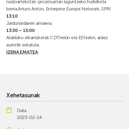
nazioartekotze-prozesuetan laguntzeko hurbilketa
berria.
Arturo Antón, Enterprise Europe Network, SPRI
13:10
Jardunaldiaren amaiera.
13:30 – 15:00
Aldebiko elkarrizketak CDTIrekin eta EENekin, aldez
aurretik eskatuta.
IZENA EMATEA
Xehetasunak
Data
2023-02-14