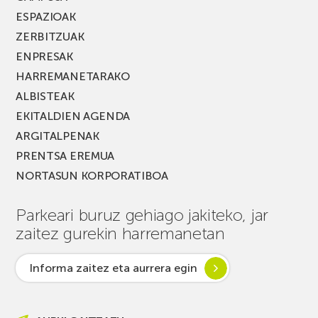
ESPAZIOAK
ZERBITZUAK
ENPRESAK
HARREMANETARAKO
ALBISTEAK
EKITALDIEN AGENDA
ARGITALPENAK
PRENTSA EREMUA
NORTASUN KORPORATIBOA
Parkeari buruz gehiago jakiteko, jar
zaitez gurekin harremanetan
Informa zaitez eta aurrera egin