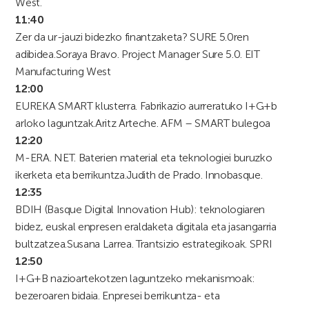
West.
11:40
Zer da ur-jauzi bidezko finantzaketa? SURE 5.0ren
adibidea.
Soraya Bravo. Project Manager Sure 5.0. EIT
Manufacturing West
12:00
EUREKA SMART klusterra. Fabrikazio aurreratuko I+G+b
arloko laguntzak.
Aritz Arteche. AFM – SMART bulegoa
12:20
M-ERA. NET. Baterien material eta teknologiei buruzko
ikerketa eta berrikuntza.
Judith de Prado. Innobasque.
12:35
BDIH (Basque Digital Innovation Hub): teknologiaren
bidez, euskal enpresen eraldaketa digitala eta jasangarria
bultzatzea.
Susana Larrea. Trantsizio estrategikoak. SPRI
12:50
I+G+B nazioartekotzen laguntzeko mekanismoak:
bezeroaren bidaia. Enpresei berrikuntza- eta