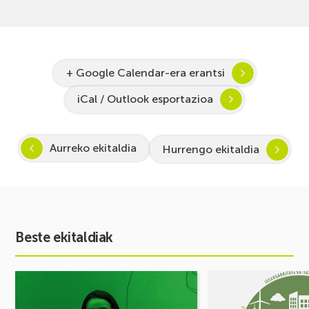
+ Google Calendar-era erantsi
iCal / Outlook esportazioa
Aurreko ekitaldia
Hurrengo ekitaldia
Beste ekitaldiak
Ekitaldia
Ekitaldia
ikusi
ikusi
Inspira
MUGIKORTASUN