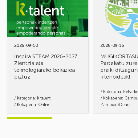
STEAM
FOROA
2026-
Partekatu
2027:
zure
Zientzia
erronkak,
eta
eraiki
teknologiarako
ditzagun
bokazioa
irtenbideak!
2026-09-10
2026-09-15
piztuz
Inspira STEAM 2026-2027:
MUGIKORTAS
Zientzia eta
Partekatu zure
teknologiarako bokazioa
eraiki ditzagun
piztuz
irtenbideak!
/ Kategoria:
BePark
/ Kategoria:
K·talent
/ Kokapena: Camp
/ Kokapena: Online
Zamudio/Derio