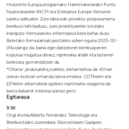
Horizonte Europa programako Harremanetarako Puntu
Nazionalarekin (NCP) eta Enterprise Europe Network
sareko adituekin. Zure ideia edo proiektu-proposamena
berrikusi nahi baduzu, zure proiektuarekin lotutako
inskripzio-formularioko informazioa bete behar duzu.
Betetako formularioak jasotzeko azken eguna 2023-02-
09a izango da, baina egin daitezkeen berrikuspenen
kopurua mugatua denez, inprimakia ahalik eta lasterren
betetzea gomendatzen da.
*Oharra: jardunaldira joateko, beharrezkoa da «Eman
izena» botoiari emanda izena ematea. CDTIrekin eta
EENekin elkarrizketa egiteko inprimakia osagarria da,
baina bakarrik interesa izanez gero.
Egitaraua
9:30
Ongi etorria.
Alberto Fernández. Teknologia eta
Berrikuntzako zuzendaria. Ekonomiaren Garapen,