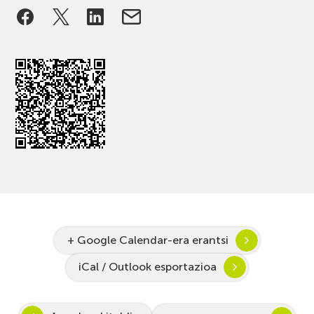
+ Google Calendar-era erantsi
iCal / Outlook esportazioa