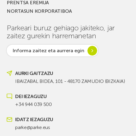
PRENTSA EREMUA
NORTASUN KORPORATIBOA
Parkeari buruz gehiago jakiteko, jar
zaitez gurekin harremanetan
Informa zaitez eta aurrera egin
AURKI GAITZAZU
IBAIZABAL BIDEA, 101 - 48170 ZAMUDIO (BIZKAIA)
DEI IEZAGUZU
+34 944 039 500
IDATZ IEZAGUZU
parke@parke.eus