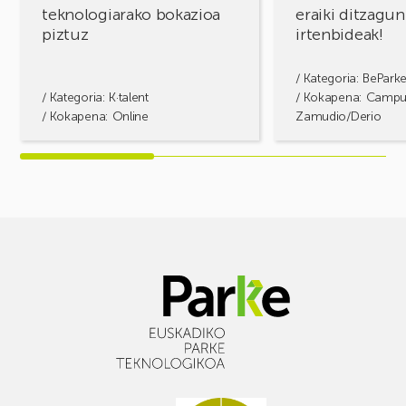
teknologiarako bokazioa
eraiki ditzagun
piztuz
irtenbideak!
/ Kategoria:
BePark
/ Kategoria:
K·talent
/ Kokapena: Camp
/ Kokapena: Online
Zamudio/Derio