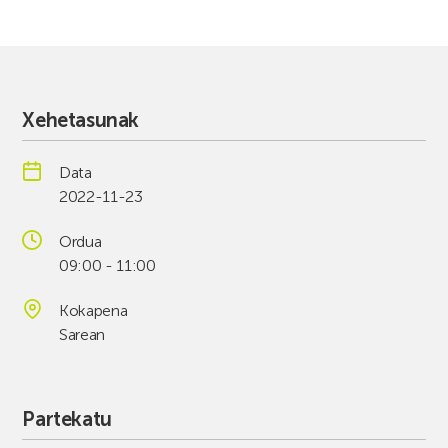
Xehetasunak
Data
2022-11-23
Ordua
09:00 - 11:00
Kokapena
Sarean
Partekatu