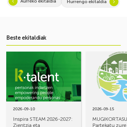
Aurreko ekitaldia
Hurrengo ekitaldia
Beste ekitaldiak
Ekitaldia
Ekitaldia
ikusi
ikusi
Inspira
MUGIKORTASUN
STEAM
FOROA
2026-
Partekatu
2027:
zure
Zientzia
erronkak,
eta
eraiki
teknologiarako
ditzagun
bokazioa
irtenbideak!
2026-09-10
2026-09-15
piztuz
Inspira STEAM 2026-2027:
MUGIKORTAS
Zientzia eta
Partekatu zure