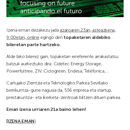
Izena eman dezakezu jada
azaroaren 23an, asteazkena,
9:00etan, online
egingo den
topaketaren aldebiko
bileretan parte hartzeko.
Alde biko bilerez gain, topaketan erreferente arrakastatsu
batzuk aurkeztuko dira: Cidetec Energy Storage,
Powerfultree, ZIV, Ciclogreen, Endesa, Teléfonica,…
Cartujako Zientzia eta Teknologiko Parkea Sevillako
berrikuntza-gune nagusia da, 556 enpresa eta startup,
prestakuntza- eta ikerketa-zentroak biltzen dituen parkea.
Eman izena urriaren 21a baino lehen!
[IZENA EMAN
]