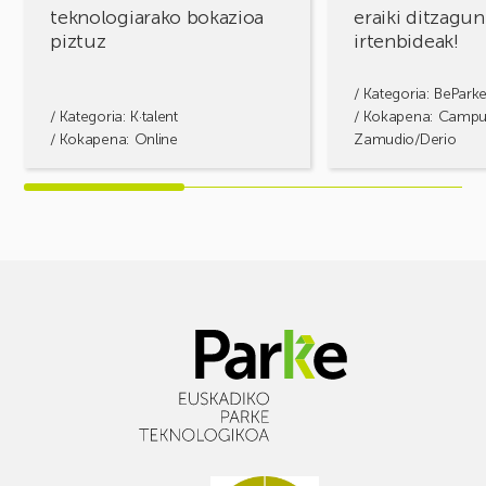
teknologiarako bokazioa
eraiki ditzagun
piztuz
irtenbideak!
/ Kategoria:
BePark
/ Kategoria:
K·talent
/ Kokapena: Camp
/ Kokapena: Online
Zamudio/Derio