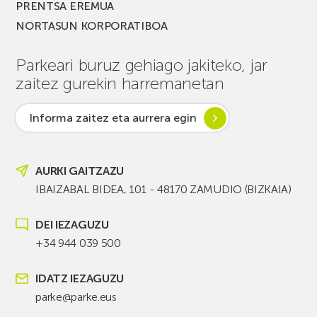
PRENTSA EREMUA
NORTASUN KORPORATIBOA
Parkeari buruz gehiago jakiteko, jar
zaitez gurekin harremanetan
Informa zaitez eta aurrera egin
AURKI GAITZAZU
IBAIZABAL BIDEA, 101 - 48170 ZAMUDIO (BIZKAIA)
DEI IEZAGUZU
+34 944 039 500
IDATZ IEZAGUZU
parke@parke.eus