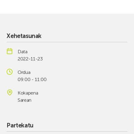
Xehetasunak
Data
2022-11-23
Ordua
09:00 - 11:00
Kokapena
Sarean
Partekatu