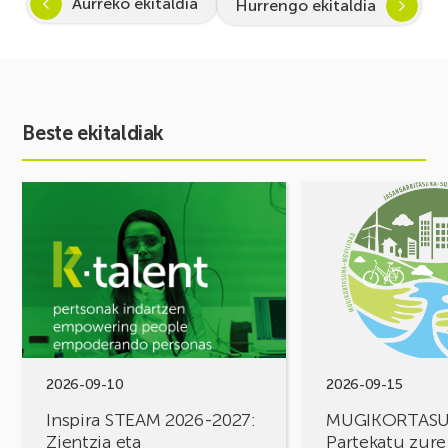
Aurreko ekitaldia
Hurrengo ekitaldia
Beste ekitaldiak
Ekitaldia
Ekitaldia
ikusi
ikusi
Inspira
MUGIKORTASUN
STEAM
FOROA
2026-
Partekatu
2027:
zure
Zientzia
erronkak,
eta
eraiki
teknologiarako
ditzagun
bokazioa
irtenbideak!
2026-09-10
2026-09-15
piztuz
Inspira STEAM 2026-2027:
MUGIKORTAS
Zientzia eta
Partekatu zure