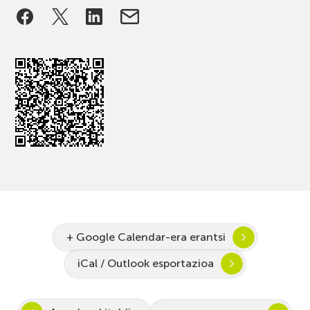
+ Google Calendar-era erantsi
iCal / Outlook esportazioa