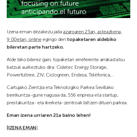
Izena eman dezakezu jada
azaroaren 23an, asteazkena,
9:00etan, online
egingo den
topaketaren aldebiko
bileretan parte hartzeko.
Alde biko bilerez gain, topaketan erreferente arrakastatsu
batzuk aurkeztuko dira: Cidetec Energy Storage,
Powerfultree, ZIV, Ciclogreen, Endesa, Teléfonica,…
Cartujako Zientzia eta Teknologiko Parkea Sevillako
berrikuntza-gune nagusia da, 556 enpresa eta startup,
prestakuntza- eta ikerketa-zentroak biltzen dituen parkea.
Eman izena urriaren 21a baino lehen!
[IZENA EMAN
]