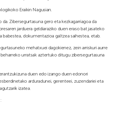
logikoko Eraikin Nagusian.
 da. Zibersegurtasuna gero eta kezkagarriagoa da
presaren jarduera geldiaraziko duen eraso bat jasateko
dea babestea, dokumentazioa galtzea saihestea, etab.
gurtasuneko mehatxuei dagokienez, zein arriskuri aurre
 beharreko urratsak aztertuko ditugu zibersegurtasuna
n erantzukizuna duen edo izango duen edonori
esberdinetako arduradunei, gerenteei, zuzendariei eta
agutzarik izatea.
: