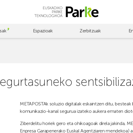
sak
Espazioak
Zerbitzuak
E
urtasuneko sentsibilizaz
METAPOSTAk soluzio digitalak eskaintzen ditu, besteak b
komunikazio-kanal segurua izateko aukera ematen diot
Ziberdelitu horiek gero eta ohikoagoak direla jakinda,
Enpresa Garapenerako Euskal Agentziaren mendekoa) ant