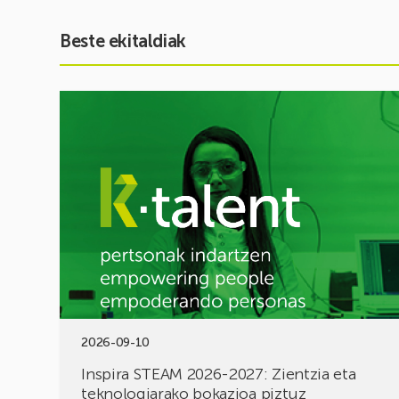
Beste ekitaldiak
Ekitaldia
ikusi
Inspira
STEAM
2026-
2027:
Zientzia
eta
teknologiarako
bokazioa
piztuz
2026-09-10
Inspira STEAM 2026-2027: Zientzia eta
teknologiarako bokazioa piztuz