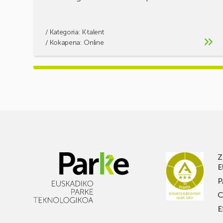
/ Kategoria:
K·talent
/ Kokapena: Online
Z
E
P
C
E