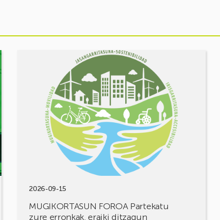
Ekitaldia
ikusi
MUGIKORTASUN
FOROA
Partekatu
zure
erronkak,
eraiki
ditzagun
irtenbideak!
2026-09-15
MUGIKORTASUN FOROA Partekatu
zure erronkak, eraiki ditzagun