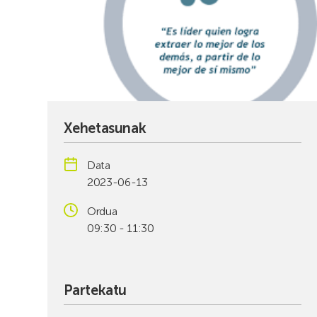
Xehetasunak
Data
2023-06-13
Ordua
09:30 - 11:30
Partekatu