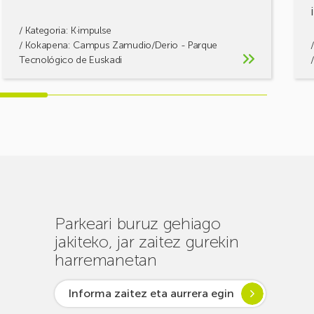
/ Kategoria:
K·impulse
/ Kokapena: Campus Zamudio/Derio - Parque
Tecnológico de Euskadi
Parkeari buruz gehiago
jakiteko, jar zaitez gurekin
harremanetan
Informa zaitez eta aurrera egin