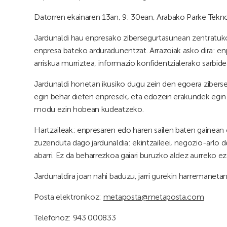
Datorren ekainaren 13an, 9: 30ean, Arabako Parke Tekno
Jardunaldi hau enpresako zibersegurtasunean zentratuko
enpresa bateko arduradunentzat. Arrazoiak asko dira: en
arriskua murriztea, informazio konfidentzialerako sarbi
Jardunaldi honetan ikusiko dugu zein den egoera ziberse
egin behar dieten enpresek, eta edozein erakundek egin
modu ezin hobean kudeatzeko.
Hartzaileak: enpresaren edo haren sailen baten gainea
zuzenduta dago jardunaldia: ekintzaileei, negozio-arlo d
abarri. Ez da beharrezkoa gaiari buruzko aldez aurreko ez
Jardunaldira joan nahi baduzu, jarri gurekin harremanetan
Posta elektronikoz:
metaposta@metaposta.com
Telefonoz: 943 000833