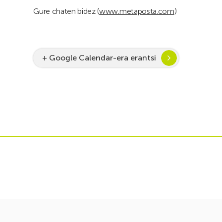
Gure chaten bidez (
www.metaposta.com
)
+ Google Calendar-era erantsi