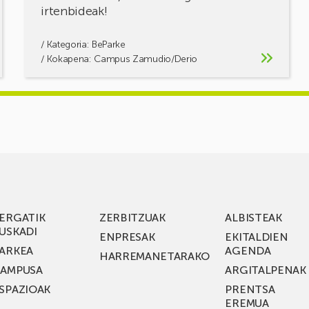
irtenbideak!
/ Kategoria:
BeParke
/ Kokapena: Campus Zamudio/Derio
ERGATIK
ZERBITZUAK
ALBISTEAK
USKADI
ENPRESAK
EKITALDIEN
ARKEA
AGENDA
HARREMANETARAKO
AMPUSA
ARGITALPENAK
SPAZIOAK
PRENTSA
EREMUA