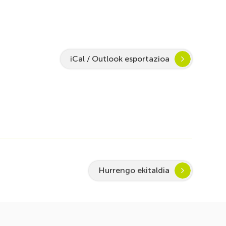
iCal / Outlook esportazioa
Hurrengo ekitaldia