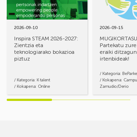
2027:
zure
Zientzia
erronkak,
eta
eraiki
teknologiarako
ditzagun
bokazioa
irtenbideak!
2026-09-10
2026-09-15
piztuz
Inspira STEAM 2026-2027:
MUGIKORTAS
Zientzia eta
Partekatu zure
teknologiarako bokazioa
eraiki ditzagun
piztuz
irtenbideak!
/ Kategoria:
BePark
/ Kategoria:
K·talent
/ Kokapena: Camp
/ Kokapena: Online
Zamudio/Derio