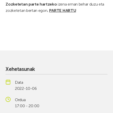
Zozketetan parte hartzeko
izena eman behar duzu eta
zozketetan bertan egon
.
PARTE HARTU
Xehetasunak
Data
2022-10-06
Ordua
17:00 - 20:00