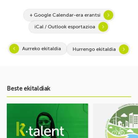
+ Google Calendar-era erantsi
iCal / Outlook esportazioa
Aurreko ekitaldia
Hurrengo ekitaldia
Beste ekitaldiak
Ekitaldia
Ekitaldia
ikusi
ikusi
Inspira
MUGIKORTASUN
STEAM
FOROA
2026-
Partekatu