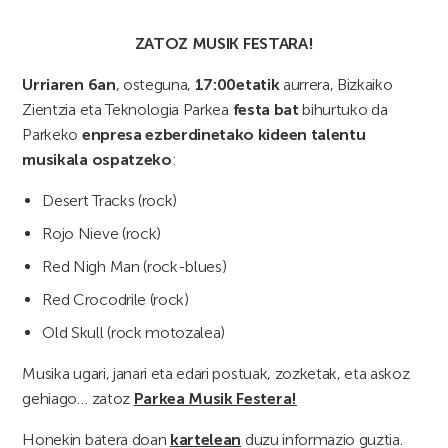
ZATOZ MUSIK FESTARA!
Urriaren 6an
, osteguna,
17:00etatik
aurrera, Bizkaiko
Zientzia eta Teknologia Parkea
festa bat
bihurtuko da
Parkeko
enpresa ezberdinetako kideen talentu
musikala ospatzeko
:
Desert Tracks (rock)
Rojo Nieve (rock)
Red Nigh Man (rock-blues)
Red Crocodrile (rock)
Old Skull (rock motozalea)
Musika ugari, janari eta edari postuak, zozketak, eta askoz
gehiago… zatoz
Parkea Musik Festera!
Honekin batera doan
kartelean
duzu informazio guztia.