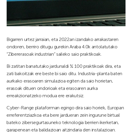
Bigarren urtez jarraian, eta 2022an izandako arrakastaren
ondoren, berriro ditugu gurekin Araba 4.0k antolatutako
“Zibererasoak industrian” saileko saio praktikoak.
Bi zatitan banatutako jardunaldi % 100 praktikoak dira, eta
zati bakoitzak ere beste bi saio ditu. Industria-planta baten
aurkako erasoaren simulazioa egiten da saio horietan,
erasoak dituen ondorioak eta erasoaren aurka
erreakzionatzeko modua ere erakutsiz.
Cyber-Range plataforman egingo dira saio horiek, Europan
erreferentziazkoa eta bere jardueran zein ingurune birtual
bateko zibersegurtasuneko teknologia berrien ikerketan,
garapenean eta balidazioan aitzindaria den instalazioan.