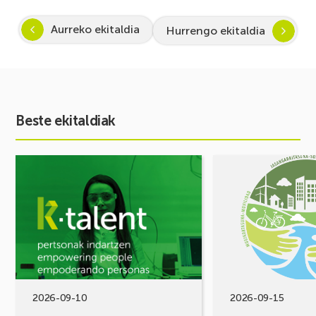
Aurreko ekitaldia
Hurrengo ekitaldia
Beste ekitaldiak
Ekitaldia
Ekitaldia
ikusi
ikusi
Inspira
MUGIKORTASUN
STEAM
FOROA
2026-
Partekatu
2027:
zure
Zientzia
erronkak,
eta
eraiki
teknologiarako
ditzagun
bokazioa
irtenbideak!
2026-09-10
2026-09-15
piztuz