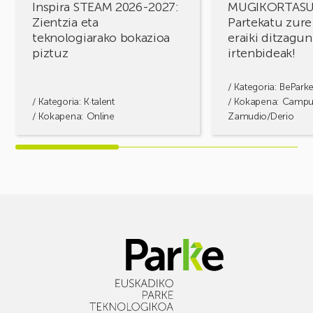
Inspira STEAM 2026-2027:
MUGIKORTAS
Zientzia eta
Partekatu zure
teknologiarako bokazioa
eraiki ditzagun
piztuz
irtenbideak!
/ Kategoria:
BePark
/ Kategoria:
K·talent
/ Kokapena: Camp
/ Kokapena: Online
Zamudio/Derio