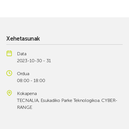
Xehetasunak
Data
2023-10-30 - 31
Ordua
08:00 - 18:00
Kokapena
TECNALIA, Esukadiko Parke Teknologikoa. CYBER-
RANGE