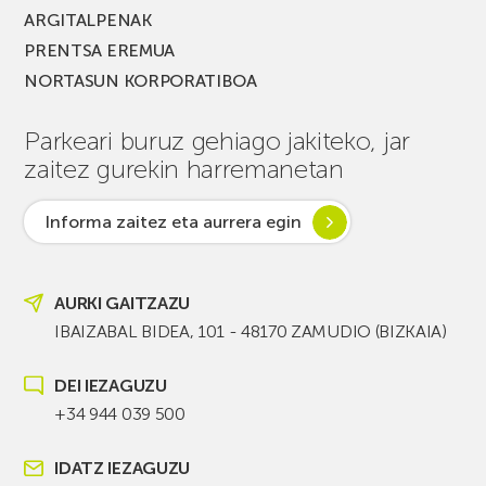
ARGITALPENAK
PRENTSA EREMUA
NORTASUN KORPORATIBOA
Parkeari buruz gehiago jakiteko, jar
zaitez gurekin harremanetan
Informa zaitez eta aurrera egin
AURKI GAITZAZU
IBAIZABAL BIDEA, 101 - 48170 ZAMUDIO (BIZKAIA)
DEI IEZAGUZU
+34 944 039 500
IDATZ IEZAGUZU