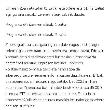
Urriaren 23an eta 24an (1. zatia), eta 30ean eta 31n (2. zatia)
egingo dira saioak. Izen-emateak zabalik daude.
Programa eta izen-emateak, 1. zatia
Programa eta izen-emateak, 2. zatia
Zibersegurtasuna da gaur egun ardatz nagusia estrategia
teknologikoaren barruan edozein erakunderentzat. Edozein
konpainiaren digitalizazioaren funtsezko elementua da,
batez ere industria-enpresen kasuan. Enpresen
kontzientziazio-maila gero eta handiagoa da
zibersegurtasun-neurrien informazioari dagokionez.
ETEak
dira zibererasoen helburu nagusietako bat 2023an, hain
zuzen ere. Zibereraso baten batez besteko kostua 35.000
euro da ETE batentzat, eta, hain zuzen ere, Espainiako
enpresen % 94k zibersegurtasunarekin lotutako gorabehera
bat izan zuten iaz.