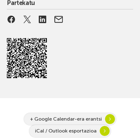
Partekatu
+ Google Calendar-era erantsi
iCal / Outlook esportazioa