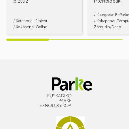
piztuz
irtenbideak!
/ Kategoria:
BePark
/ Kategoria:
K·talent
/ Kokapena: Camp
/ Kokapena: Online
Zamudio/Derio