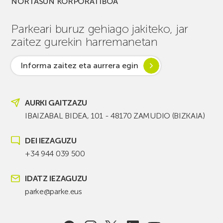
NORTASUN KORPORATIBOA
Parkeari buruz gehiago jakiteko, jar
zaitez gurekin harremanetan
Informa zaitez eta aurrera egin
AURKI GAITZAZU
IBAIZABAL BIDEA, 101 - 48170 ZAMUDIO (BIZKAIA)
DEI IEZAGUZU
+34 944 039 500
IDATZ IEZAGUZU
parke@parke.eus