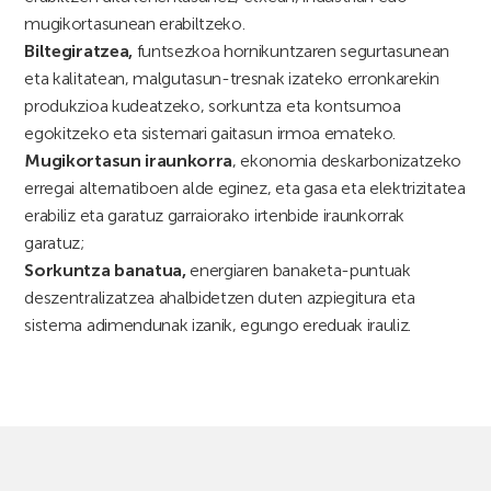
mugikortasunean erabiltzeko.
Biltegiratzea,
funtsezkoa hornikuntzaren segurtasunean
eta kalitatean, malgutasun-tresnak izateko erronkarekin
produkzioa kudeatzeko, sorkuntza eta kontsumoa
egokitzeko eta sistemari gaitasun irmoa emateko.
Mugikortasun iraunkorra
, ekonomia deskarbonizatzeko
erregai alternatiboen alde eginez, eta gasa eta elektrizitatea
erabiliz eta garatuz garraiorako irtenbide iraunkorrak
garatuz;
Sorkuntza banatua,
energiaren banaketa-puntuak
deszentralizatzea ahalbidetzen duten azpiegitura eta
sistema adimendunak izanik, egungo ereduak irauliz.