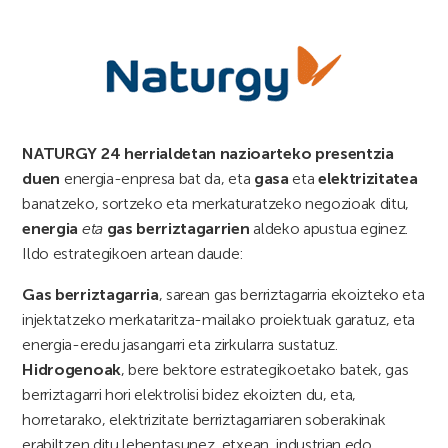
NATURGY 24 herrialdetan nazioarteko presentzia
duen
energia-enpresa bat da, eta
gasa
eta
elektrizitatea
banatzeko, sortzeko eta merkaturatzeko negozioak ditu,
energia
eta
gas berriztagarrien
aldeko apustua eginez.
Ildo estrategikoen artean daude:
Gas berriztagarria
, sarean gas berriztagarria ekoizteko eta
injektatzeko merkataritza-mailako proiektuak garatuz, eta
energia-eredu jasangarri eta zirkularra sustatuz.
Hidrogenoak
, bere bektore estrategikoetako batek, gas
berriztagarri hori elektrolisi bidez ekoizten du, eta,
horretarako, elektrizitate berriztagarriaren soberakinak
erabiltzen ditu lehentasunez, etxean, industrian edo