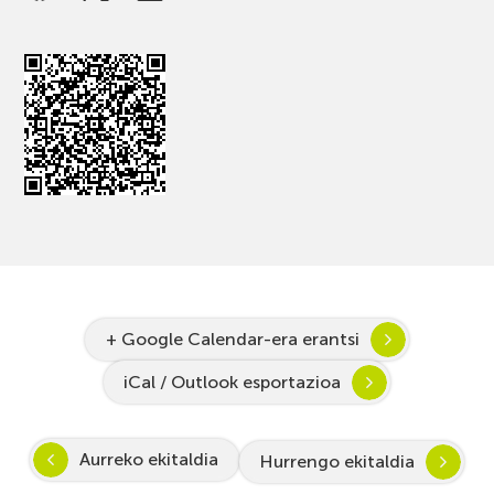
+ Google Calendar-era erantsi
iCal / Outlook esportazioa
Aurreko ekitaldia
Hurrengo ekitaldia