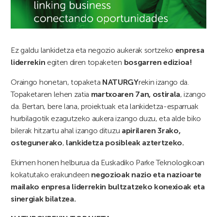
Ez galdu lankidetza eta negozio aukerak sortzeko
enpresa
liderrekin
egiten diren topaketen
bosgarren edizioa!
Oraingo honetan, topaketa
NATURGY
rekin izango da.
Topaketaren lehen zatia
martxoaren 7an, ostirala
, izango
da. Bertan, bere lana, proiektuak eta lankidetza-esparruak
hurbilagotik ezagutzeko aukera izango duzu, eta alde biko
bilerak hitzartu ahal izango dituzu
apirilaren 3rako,
ostegunerako
,
lankidetza posibleak aztertzeko.
Ekimen honen helburua da Euskadiko Parke Teknologikoan
kokatutako erakundeen
negozioak nazio eta nazioarte
mailako enpresa liderrekin bultzatzeko konexioak eta
sinergiak bilatzea.