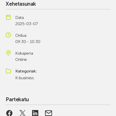
Xehetasunak
Data
2025-03-07
Ordua
09:30 - 10:30
Kokapena
Online
Kategoriak
K·business
Partekatu