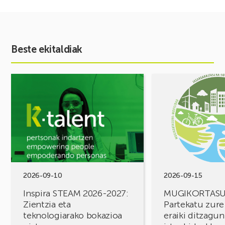
Beste ekitaldiak
Ekitaldia
Ekitaldia
ikusi
ikusi
Inspira
MUGIKORTASUN
STEAM
FOROA
2026-
Partekatu
2027:
zure
Zientzia
erronkak,
eta
eraiki
teknologiarako
ditzagun
bokazioa
irtenbideak!
2026-09-10
2026-09-15
piztuz
Inspira STEAM 2026-2027:
MUGIKORTAS
Zientzia eta
Partekatu zure
teknologiarako bokazioa
eraiki ditzagun