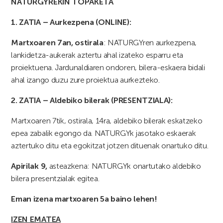
NATURGYREKIN TOPAKETA
1. ZATIA – Aurkezpena (ONLINE):
Martxoaren 7an, ostirala
: NATURGYren aurkezpena,
lankidetza-aukerak aztertu ahal izateko esparru eta
proiektuena. Jardunaldiaren ondoren, bilera-eskaera bidali
ahal izango duzu zure proiektua aurkezteko.
2. ZATIA – Aldebiko bilerak (PRESENTZIALA):
Martxoaren 7tik, ostirala, 14ra, aldebiko bilerak eskatzeko
epea zabalik egongo da. NATURGYk jasotako eskaerak
aztertuko ditu eta egokitzat jotzen dituenak onartuko ditu.
Apirilak 9,
asteazkena: NATURGYk onartutako aldebiko
bilera presentzialak egitea.
Eman izena martxoaren 5a baino lehen!
IZEN EMATEA