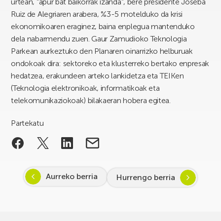
urtean, “apur bat baikorrak izanda”, bere presidente Joseba
Ruiz de Alegriaren arabera, %3-5 motelduko da krisi
ekonomikoaren eraginez, baina enplegua mantenduko
dela nabarmendu zuen. Gaur Zamudioko Teknologia
Parkean aurkeztuko den Planaren oinarrizko helburuak
ondokoak dira: sektoreko eta klusterreko bertako enpresak
hedatzea, erakundeen arteko lankidetza eta TEIKen
(Teknologia elektronikoak, informatikoak eta
telekomunikaziokoak) bilakaeran hobera egitea.
Partekatu
Aurreko berria
Hurrengo berria