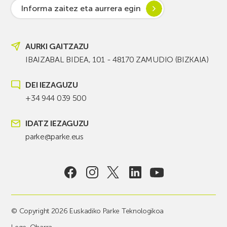
Informa zaitez eta aurrera egin
AURKI GAITZAZU
IBAIZABAL BIDEA, 101 - 48170 ZAMUDIO (BIZKAIA)
DEI IEZAGUZU
+34 944 039 500
IDATZ IEZAGUZU
parke@parke.eus
© Copyright 2026 Euskadiko Parke Teknologikoa