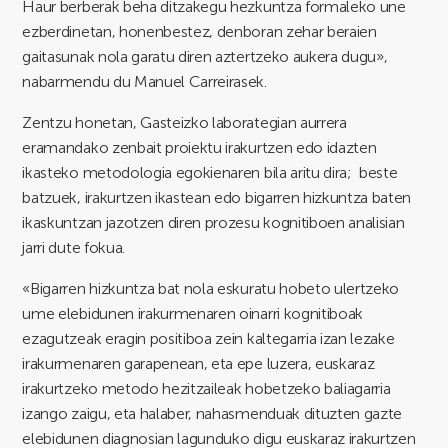
Haur berberak beha ditzakegu hezkuntza formaleko une
ezberdinetan, honenbestez, denboran zehar beraien
gaitasunak nola garatu diren aztertzeko aukera dugu»,
nabarmendu du Manuel Carreirasek.
Zentzu honetan, Gasteizko laborategian aurrera
eramandako zenbait proiektu irakurtzen edo idazten
ikasteko metodologia egokienaren bila aritu dira; beste
batzuek, irakurtzen ikastean edo bigarren hizkuntza baten
ikaskuntzan jazotzen diren prozesu kognitiboen analisian
jarri dute fokua.
«Bigarren hizkuntza bat nola eskuratu hobeto ulertzeko
ume elebidunen irakurmenaren oinarri kognitiboak
ezagutzeak eragin positiboa zein kaltegarria izan lezake
irakurmenaren garapenean, eta epe luzera, euskaraz
irakurtzeko metodo hezitzaileak hobetzeko baliagarria
izango zaigu, eta halaber, nahasmenduak dituzten gazte
elebidunen diagnosian lagunduko digu euskaraz irakurtzen