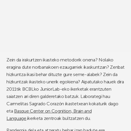
Zein da irakurtzen ikasteko metodorik onena? Nolako
eragina dute norbanakoen ezaugarriek ikaskuntzan? Zenbat
hizkuntza ikasi behar dituzte gure seme-alabek? Zein da
hizkuntzak ikasteko unerik egokiena? Aipatutako hauek dira
2011tik BCBLko JuniorLab-eko ikerketak erantzuten
saiatzen ari diren galderetako batzuk. Laborategi hau
Carmelitas Sagrado Corazón ikastetxean kokaturik dago
eta
Basque Center on Cognition, Brain and
Language
.ikerketa zentroak bultzatzen du.
Pandemia dela eta atzeratu behar izan badute ere,