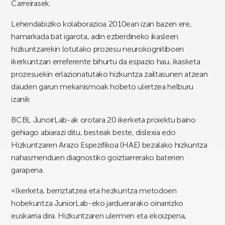
Carreirasek.
Lehendabiziko kolaborazioa 2010ean izan bazen ere,
hamarkada bat igarota, adin ezberdineko ikasleen
hizkuntzarekin lotutako prozesu neurokognitiboen
ikerkuntzan erreferente bihurtu da espazio hau, ikasketa
prozesuekin erlazionatutako hizkuntza zailtasunen atzean
dauden garun mekanismoak hobeto ulertzea helburu
izanik
BCBL JunoirLab-ak orotara 20 ikerketa proiektu baino
gehiago abiarazi ditu, besteak beste, dislexia edo
Hizkuntzaren Arazo Espezifikoa (HAE) bezalako hizkuntza
nahasmenduen diagnostiko goiztiarrerako baterien
garapena.
«Ikerketa, berriztatzea eta hezkuntza metodoen
hobekuntza JuniorLab-eko jarduerarako oinarrizko
euskarria dira. Hizkuntzaren ulermen eta ekoizpena,