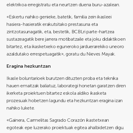
elektrikoa erregistratu eta neurtzen duena buru-azalean.
«Eskertu nahiko genieke, batetik, familia zein ikasleei
hasiera-hasieratik erakutsitako prestasuna eta
zintzotasunagatik, eta, bestetik, BCBLri parte-hartzea
sustazeagatik bere jarrera motibatzaile eta joku didaktikoen
bitartez, eta ikasketxeko eguneroko jarduerarekiko uneoro
azaldutako errespetuagatik», goratu du Nieves Mayak.
Eragina hezkuntzan
Ikasle boluntarioek burutzen dituzten proba eta teknika
hauen emaitzak baliatuz, laborategi honetan garatzen diren
ikerketa proiektuen bitartez eskola aldiko ikasketa
prozesuak hobetzen lagundu eta hezkuntzan eragina izan
nahiko lukete.
«Gainera, Carmelitas Sagrado Corazón ikastetxean
egoteak epe luzerako proiektuak egitea ahalbidetzen digu.