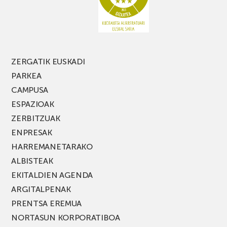
FEST
jaialdiaren
edizio
berria!
ZERGATIK EUSKADI
PARKEA
CAMPUSA
ESPAZIOAK
ZERBITZUAK
ENPRESAK
HARREMANETARAKO
ALBISTEAK
EKITALDIEN AGENDA
ARGITALPENAK
PRENTSA EREMUA
NORTASUN KORPORATIBOA