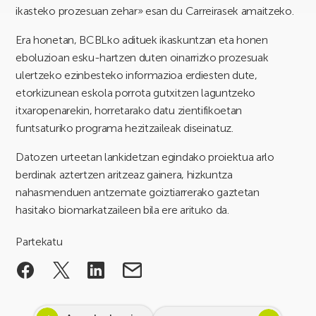
ikasteko prozesuan zehar» esan du Carreirasek amaitzeko.
Era honetan, BCBLko adituek ikaskuntzan eta honen
eboluzioan esku-hartzen duten oinarrizko prozesuak
ulertzeko ezinbesteko informazioa erdiesten dute,
etorkizunean eskola porrota gutxitzen laguntzeko
itxaropenarekin, horretarako datu zientifikoetan
funtsaturiko programa hezitzaileak diseinatuz.
Datozen urteetan lankidetzan egindako proiektua arlo
berdinak aztertzen aritzeaz gainera, hizkuntza
nahasmenduen antzemate goiztiarrerako gaztetan
hasitako biomarkatzaileen bila ere arituko da.
Partekatu