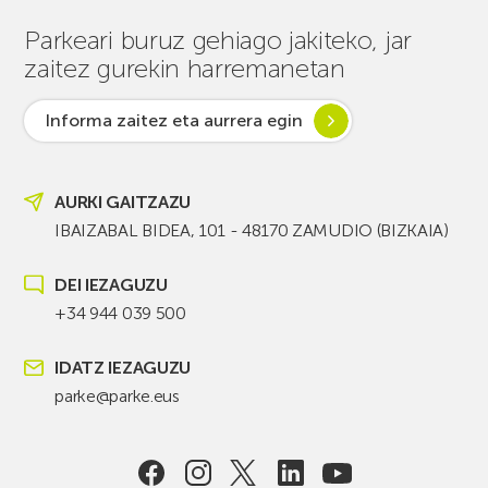
Parkeari buruz gehiago jakiteko, jar
zaitez gurekin harremanetan
Informa zaitez eta aurrera egin
AURKI GAITZAZU
IBAIZABAL BIDEA, 101 - 48170 ZAMUDIO (BIZKAIA)
DEI IEZAGUZU
+34 944 039 500
IDATZ IEZAGUZU
parke@parke.eus