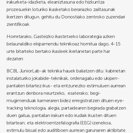
irakurketa-idazketa, eleaniztasuna edo hizkuntza
prozesuekin loturiko ikasketako berariazko zailtasunak
ikertzen ditugu», gehitu du Donostiako zentroko zuzendari
zientifikoak.
Horretarako, Gasteizko ikastetxeko laborategia azken
belaunaldiko ekipamendu teknikoaz hornitua dago, 4-15
urte bitarteko bertako ikasleek ikerlanetan parte har
dezaten
BCBL JuniorLab-ak teknika hauek baliatzen ditu: kabinetan
instalaturiko jokabide-teknikak, ordenagailu edo ukipen-
pantailen bitartez ikus- eta entzunezko estimuluen aurrean
erantzun denbora neurtzeko, esaterako; begi-
mugimenduak kameraren bidez erregistratzen dituen eye-
tracking teknologia, alegia, partaidearen begirada grabatzen
duen gailua, pantailan irakurri edo irudiak ikusten dituen
bitartean; eta elektroentzefalografia (EEG) izenekoa,
estimulu bisual edo auditiboen aurrean garunaren aktibitate