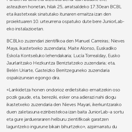
asteazken honetan, hilak 25, arratsaldeko 17:30ean BCBL
eta ikastetxeak sinatutako itunaren emaitza izan den
proiektuaren 10. urteurrena ospatuko dute bere JuniorLab-
eko instalazioetan.
BCBLko zuzendari zientifikoa den Manuel Carreiras; Nieves
Maya, ikastetxeko zuzendaria; Maite Alonso, Euskadiko
Eskola Kontseiluko lehendakaria; Lucía Torrealday, Eusko
Jaurlaritzako Hezkuntza Berriztatzeko zuzendaria; eta,
Belén Uriarte, Gasteizko Berritzeguneko zuzendaria
ospakizunean egongo dira.
«Lankidetza honen ondorioz erdietsitako emaitzekin oso
pozik gaude, eta, bereziki, esker ona adierazi nahi diogu
ikastetxeko zuzendaria den Nieves Mayari, ikerkuntzarako
duen zaletasuna ezinbestekoa izan baita JuniorLab-a sortu
eta gure jarduerararen helburu zientifikoak garatzen
laguntzeko ingurune bikain bihurtzeko», azpimarratu du