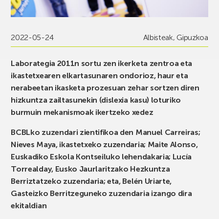
2022-05-24
Albisteak
,
Gipuzkoa
Laborategia 2011n sortu zen ikerketa zentroa eta
ikastetxearen elkartasunaren ondorioz, haur eta
nerabeetan ikasketa prozesuan zehar sortzen diren
hizkuntza zailtasunekin (dislexia kasu) loturiko
burmuin mekanismoak ikertzeko xedez
BCBLko zuzendari zientifikoa den Manuel Carreiras;
Nieves Maya, ikastetxeko zuzendaria; Maite Alonso,
Euskadiko Eskola Kontseiluko lehendakaria; Lucía
Torrealday, Eusko Jaurlaritzako Hezkuntza
Berriztatzeko zuzendaria; eta, Belén Uriarte,
Gasteizko Berritzeguneko zuzendaria izango dira
ekitaldian