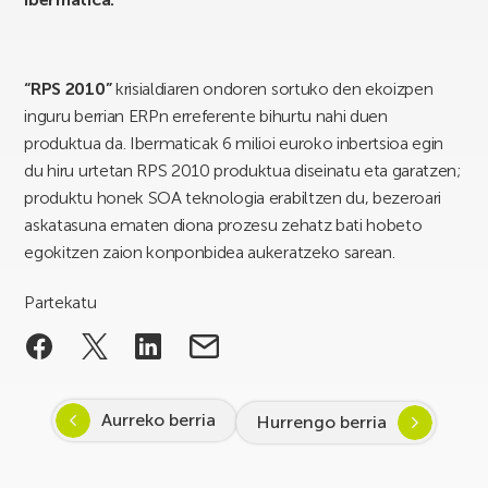
“RPS 2010”
krisialdiaren ondoren sortuko den ekoizpen
inguru berrian ERPn erreferente bihurtu nahi duen
produktua da. Ibermaticak 6 milioi euroko inbertsioa egin
du hiru urtetan RPS 2010 produktua diseinatu eta garatzen;
produktu honek SOA teknologia erabiltzen du, bezeroari
askatasuna ematen diona prozesu zehatz bati hobeto
egokitzen zaion konponbidea aukeratzeko sarean.
Partekatu
Aurreko berria
Hurrengo berria