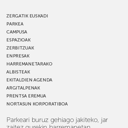
edizio
berria!
ZERGATIK EUSKADI
PARKEA
CAMPUSA
ESPAZIOAK
ZERBITZUAK
ENPRESAK
HARREMANETARAKO
ALBISTEAK
EKITALDIEN AGENDA
ARGITALPENAK
PRENTSA EREMUA
NORTASUN KORPORATIBOA
Parkeari buruz gehiago jakiteko, jar
zaitez gurekin harremanetan