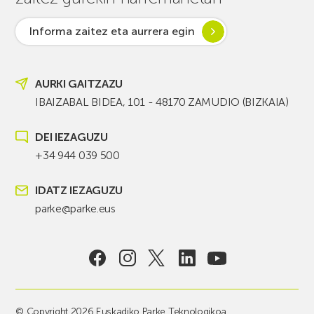
Informa zaitez eta aurrera egin
AURKI GAITZAZU
IBAIZABAL BIDEA, 101 - 48170 ZAMUDIO (BIZKAIA)
DEI IEZAGUZU
+34 944 039 500
IDATZ IEZAGUZU
parke@parke.eus
© Copyright 2026 Euskadiko Parke Teknologikoa