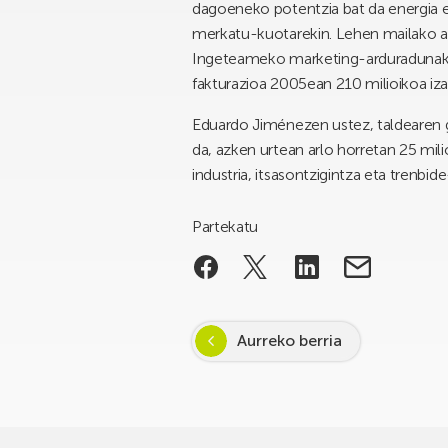
dagoeneko potentzia bat da energia e
merkatu-kuotarekin. Lehen mailako ae
Ingeteameko marketing-arduradunak “
fakturazioa 2005ean 210 milioikoa izate
Eduardo Jiménezen ustez, taldearen g
da, azken urtean arlo horretan 25 mili
industria, itsasontzigintza eta trenbi
Partekatu
Aurreko berria