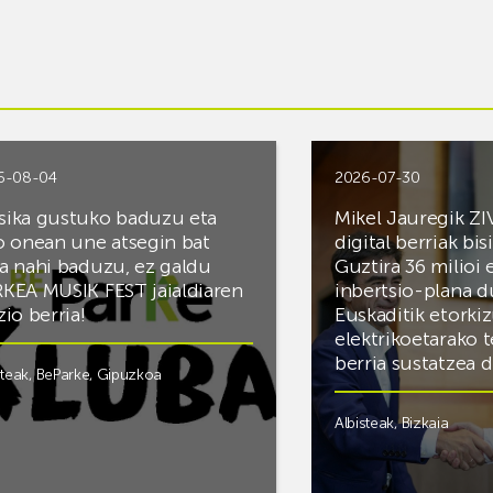
6-08-04
2026-07-30
ika gustuko baduzu eta
Mikel Jauregik ZI
o onean une atsegin bat
digital berriak bis
a nahi baduzu, ez galdu
Guztira 36 milioi
KEA MUSIK FEST jaialdiaren
inbertsio-plana d
zio berria!
Euskaditik etorki
elektrikoetarako 
berria sustatzea 
steak
,
BeParke
,
Gipuzkoa
Albisteak
,
Bizkaia