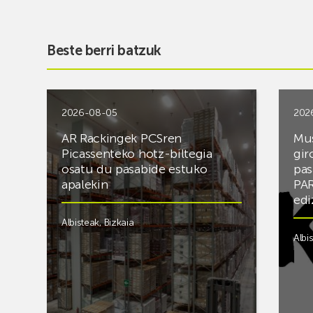
Beste berri batzuk
2026-08-05
202
AR Rackingek PCSren
Mus
Picassenteko hotz-biltegia
gir
osatu du pasabide estuko
pas
apalekin
PAR
edi
Albisteak
,
Bizkaia
Albi