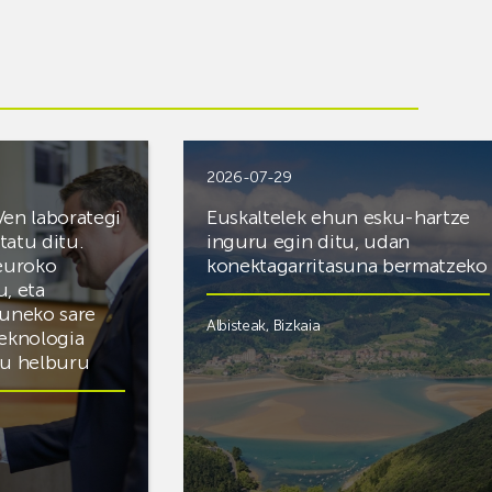
2026-07-29
Ven laborategi
Euskaltelek ehun esku-hartze
itatu ditu.
inguru egin ditu, udan
 euroko
konektagarritasuna bermatzeko
u, eta
zuneko sare
Albisteak
,
Bizkaia
teknologia
du helburu