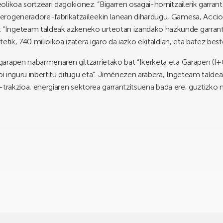
olikoa sortzeari dagokionez. “Bigarren osagai-hornitzailerik garr
rogeneradore-fabrikatzaileekin lanean dihardugu, Gamesa, Acciona
Ingeteam taldeak azkeneko urteotan izandako hazkunde garrantzi
tik, 740 milioikoa izatera igaro da iazko ekitaldian, eta batez best
arapen nabarmenaren giltzarrietako bat “Ikerketa eta Garapen (I+
oi inguru inbertitu ditugu eta”. Jiménezen arabera, Ingeteam taldeak
de-trakzioa, energiaren sektorea garrantzitsuena bada ere, guztizko