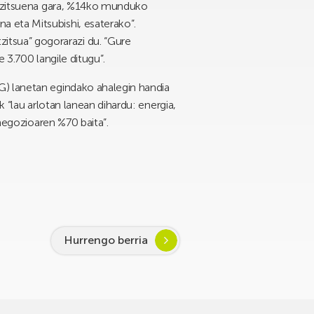
antzitsuena gara, %14ko munduko
 eta Mitsubishi, esaterako”.
tsua” gogorarazi du. “Gure
e 3.700 langile ditugu”.
G) lanetan egindako ahalegin handia
 “lau arlotan lanean dihardu: energia,
 negozioaren %70 baita”.
Hurrengo berria