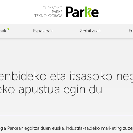
sak
Espazioak
Zerbitzuak
E
enbideko eta itsasoko ne
eko apustua egin du
ia Parkean egoitza duen euskal industria-taldeko marketing zuze