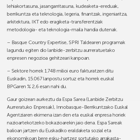
lehiakortasuna, jasangarritasuna, kudeaketa-ereduak,
berrikuntza eta teknologia, legeria, finantzak, ingeniaritza,
arkitektura, IKT edo eragiketa-transferentziak
metodologia- eta teknologia-maila handia dutenak.
– Basque Country Expertise, SPRI Taldearen programak
lagundu egiten dio lanbide-zerbitzu aurreratuetako
enpresen negozioa gehitzeari kanpoan.
– Sektore horrek 1.748 milioi euro fakturatzen ditu
Euskadin, 15.067 lanpostu sortuz eta horrek euskal
BPGaren % 2,6 esan nahi du.
Gaur goizean aurkeztu da Espa Sarea (Lanbide Zerbitzu
Aurreratuko Enpresak), Innobasque-Berrikuntzako Euskal
Agentziaren ekimena izan den eta euskal enpresa horiek
nazioartekotzeko bokazioarekin jaio dena. Espa Sareak
balioan jartzen du Euskadiko eraldaketa sozial eta
ekonomikoan bere esku-hartzez sortutako arrakasta-