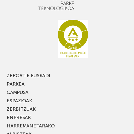
apalekin
nahi
baduzu,
ez
galdu
PARKEA
MUSIK
FEST
jaialdiaren
edizio
berria!
ZERGATIK EUSKADI
PARKEA
CAMPUSA
ESPAZIOAK
ZERBITZUAK
ENPRESAK
HARREMANETARAKO