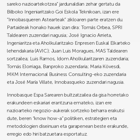
sareko nazioartekotzea” jardunaldian zehar gertatu da
Bilboko Ingeniaritzako Goi Eskola Teknikoan, izan ere
“Innobasqueren Astearteak” zikloaren parte eratzen du.
Partaideak honako hauek izan dira: Tomás Orbea, SPRI
Taldearen zuzendari nagusia; José Ignacio Arrieta,
Ingeniaritza eta Aholkularitzako Enpresen Euskal Elkarteko
lehendakaria (AVIC); Juan Luis Moragues, MAS Taldearen
sortzailea; Luis Ramos, Idom Aholkularitzaren zuzendaria;
Tomás Elorriaga, Banproko zuzendaria; Maria Kövesdi,
MKM Internacional Business Consulting-eko zuzendaria
eta José María Villate, Innobasqueko zuzendari nagusia.
Innobasque Espa Sarearen bultzatzailea da gisa horretako
erakundeen eskariari erantzuna emateko, izan ere
nazioarteko negozio-aukerak sortzeko beharra erakutsi
dute, beren “know how-a” politiken, estrategien eta
metodologien diseinuan eta garapenean beste erakunde,
erregio edo hiri batzuetara esportatuz.