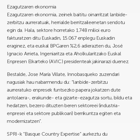
Ezagutzaren ekonomia
Ezagutzaren ekonomia, zeinek baititu oinarritzat lanbide-
zerbitzu aurreratuak, herrialde berritzaileenetan sendotu
egin da. Hala, sektore horretako 1.748 milioi euro
fakturatzen ditu Euskadin, 15.067 enplegu Euskadin
eraginez, eta euskal BPGaren %2,6 adierazten du, José
Ignacio Arrieta, Ingeniaritza eta Aholkularitzako Euskal
Enpresen Elkarteko (AVIC) presidenteak jakinarazi duenez.
Bestalde, Jose María Villate, Innobasqueko zuzendari
nagusiak hau nabarmendu du: “lanbide-zerbitzu
aurreratuko enpresek funtsezko papera jokatzen dute
antolaera-, erakunde- eta gizarte-ezagutza sortu, bildu eta
hedatzen, bezero dituzten beren sektoreei (industria-
enpresei eta sektore publikoari) berrikuntza egiten eta
modernizatzen”.
SPRI-k “Basque Country Expertise” aurkeztu du