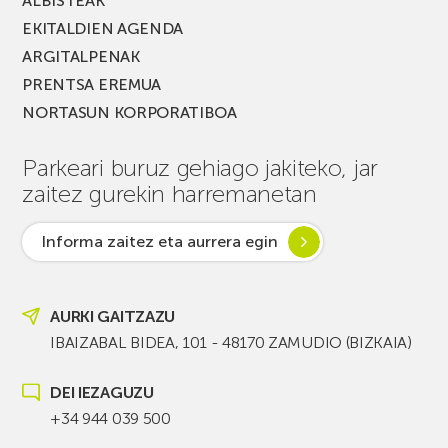
ALBISTEAK
EKITALDIEN AGENDA
ARGITALPENAK
PRENTSA EREMUA
NORTASUN KORPORATIBOA
Parkeari buruz gehiago jakiteko, jar
zaitez gurekin harremanetan
Informa zaitez eta aurrera egin
AURKI GAITZAZU
IBAIZABAL BIDEA, 101 - 48170 ZAMUDIO (BIZKAIA)
DEI IEZAGUZU
+34 944 039 500