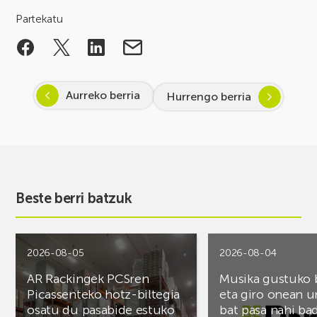
Partekatu
Aurreko berria
Hurrengo berria
Beste berri batzuk
2026-08-05
2026-08-04
AR Rackingek PCSren
Musika gustuko
Picassenteko hotz-biltegia
eta giro onean u
osatu du pasabide estuko
bat pasa nahi ba