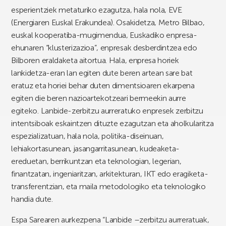
esperientziek metaturiko ezagutza, hala nola, EVE
(Energiaren Euskal Erakundea). Osakidetza, Metro Bilbao,
euskal kooperatiba-mugimendua, Euskadiko enpresa-
ehunaren “klusterizazioa”, enpresak desberdintzea edo
Bilboren eraldaketa aitortua. Hala, enpresa horiek
lankidetza-eran lan egiten dute beren artean sare bat
eratuz eta horiei behar duten dimentsioaren ekarpena
egiten die beren nazioartekotzeari bermeekin aurre
egiteko. Lanbide-zerbitzu aurreratuko enpresek zerbitzu
intentsiboak eskaintzen dituzte ezagutzan eta aholkularitza
espezializatuan, hala nola, politika-diseinuan,
lehiakortasunean, jasangarritasunean, kudeaketa-
ereduetan, berrikuntzan eta teknologian, legerian,
finantzatan, ingeniaritzan, arkitekturan, IKT edo eragiketa-
transferentzian, eta maila metodologiko eta teknologiko
handia dute.
Espa Sarearen aurkezpena “Lanbide –zerbitzu aurreratuak,