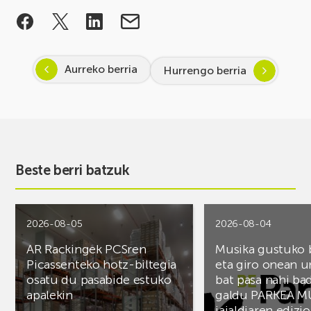
Aurreko berria
Hurrengo berria
Beste berri batzuk
2026-08-05
2026-08-04
AR Rackingek PCSren
Musika gustuko
Picassenteko hotz-biltegia
eta giro onean u
osatu du pasabide estuko
bat pasa nahi ba
apalekin
galdu PARKEA M
jaialdiaren edizio