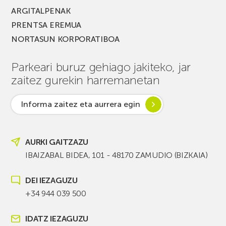
ARGITALPENAK
PRENTSA EREMUA
NORTASUN KORPORATIBOA
Parkeari buruz gehiago jakiteko, jar
zaitez gurekin harremanetan
Informa zaitez eta aurrera egin
AURKI GAITZAZU
IBAIZABAL BIDEA, 101 - 48170 ZAMUDIO (BIZKAIA)
DEI IEZAGUZU
+34 944 039 500
IDATZ IEZAGUZU