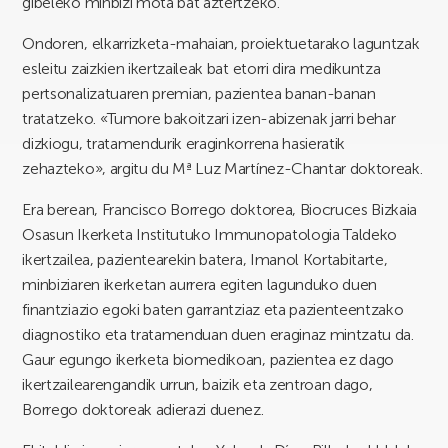
gibeleko minbizi mota bat aztertzeko.
Ondoren, elkarrizketa-mahaian, proiektuetarako laguntzak
esleitu zaizkien ikertzaileak bat etorri dira medikuntza
pertsonalizatuaren premian, pazientea banan-banan
tratatzeko. «Tumore bakoitzari izen-abizenak jarri behar
dizkiogu, tratamendurik eraginkorrena hasieratik
zehazteko», argitu du Mª Luz Martínez-Chantar doktoreak.
Era berean, Francisco Borrego doktorea, Biocruces Bizkaia
Osasun Ikerketa Institutuko Immunopatologia Taldeko
ikertzailea, pazientearekin batera, Imanol Kortabitarte,
minbiziaren ikerketan aurrera egiten lagunduko duen
finantziazio egoki baten garrantziaz eta pazienteentzako
diagnostiko eta tratamenduan duen eraginaz mintzatu da.
Gaur egungo ikerketa biomedikoan, pazientea ez dago
ikertzailearengandik urrun, baizik eta zentroan dago,
Borrego doktoreak adierazi duenez.