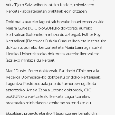
Aritz Tijero Saiz unibertsitateko ikasleei, minbiziaren
ikerketa-laborategietan praktikak egin ditzaten.
Doktoratu aurreko laguntzak honako hauei eman zaizkie:
Naiara Gutiez CIC bioGUNEko doktoratu aurreko
ikertzaileari (koloneko minbizia du aztergai), Esther Rey
ikertzaileari (Biocruces Bizkaia Osasun Ikerketa Institutuko
doktoratu aurreko ikertzailea) eta María Larrinaga Euskal
Herriko Unibertsitateko doktoratu aurreko ikertzaileari
(azaleko minbizia du ikergai).
Martí Durán-Ferrer doktoreak, Fundació Clínic per a la
Recerca Biomèdica-ko doktoratu ondoko ikertzaileak,
Laguntza Postdocotrala jaso du tumoreen ugalketa
aztertzeko. Amaia Zabala Letona doktoreak, CIC
bioGUNEko ikertzaileak, Ikerketa Laguntzarekin,
prostatako minbiziaren azterketan sakonduko du.
Ekitaldian, proiektuetarako 4 laguntza ere banatu dira.