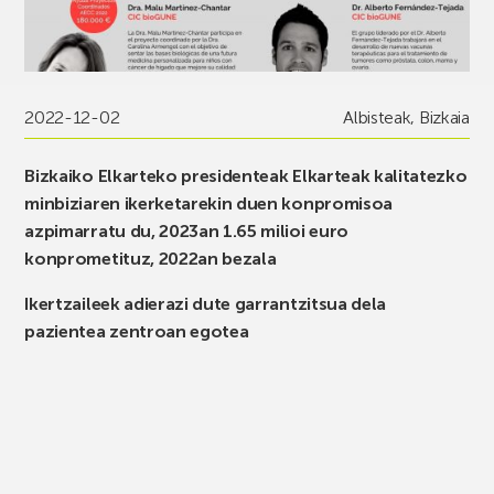
2022-12-02
Albisteak
,
Bizkaia
Bizkaiko Elkarteko presidenteak Elkarteak kalitatezko
minbiziaren ikerketarekin duen konpromisoa
azpimarratu du, 2023an 1.65 milioi euro
konprometituz, 2022an bezala
Ikertzaileek adierazi dute garrantzitsua dela
pazientea zentroan egotea