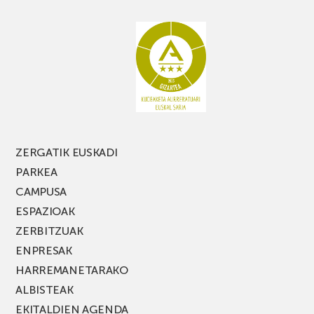
ez
galdu
PARKEA
MUSIK
FEST
jaialdiaren
edizio
berria!
ZERGATIK EUSKADI
PARKEA
CAMPUSA
ESPAZIOAK
ZERBITZUAK
ENPRESAK
HARREMANETARAKO
ALBISTEAK
EKITALDIEN AGENDA