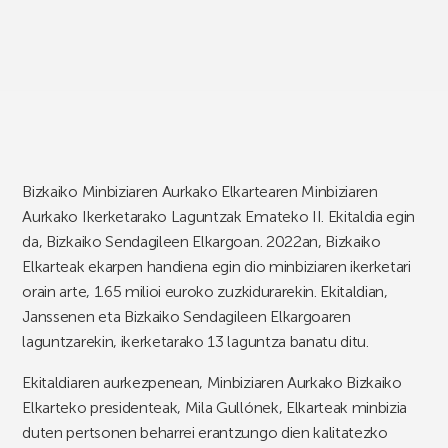
Bizkaiko Minbiziaren Aurkako Elkartearen Minbiziaren
Aurkako Ikerketarako Laguntzak Emateko II. Ekitaldia egin
da, Bizkaiko Sendagileen Elkargoan. 2022an, Bizkaiko
Elkarteak ekarpen handiena egin dio minbiziaren ikerketari
orain arte, 1.65 milioi euroko zuzkidurarekin. Ekitaldian,
Janssenen eta Bizkaiko Sendagileen Elkargoaren
laguntzarekin, ikerketarako 13 laguntza banatu ditu.
Ekitaldiaren aurkezpenean, Minbiziaren Aurkako Bizkaiko
Elkarteko presidenteak, Mila Gullónek, Elkarteak minbizia
duten pertsonen beharrei erantzungo dien kalitatezko