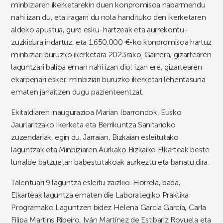
minbiziaren ikerketarekin duen konpromisoa nabarmendu
nahi izan du, eta iragarri du nola handituko den ikerketaren
aldeko apustua, gure esku-hartzeak eta aurrekontu-
zuzkidura indartuz, eta 1.650.000 €-ko konpromisoa hartuz
minbiziari buruzko ikerketara 2023rako. Gainera, gizartearen
laguntzari balioa eman nahi izan dio; izan ere, gizartearen
ekarpenari esker, minbiziari buruzko ikerketari lehentasuna
ematen jarraitzen dugu pazienteentzat.
Ekitaldiaren inaugurazioa Marian Ibarrondok, Eusko
Jaurlaritzako Ikerketa eta Berrikuntza Sanitarioko
zuzendariak, egin du. Jarraian, Bizkaian esleitutako
laguntzak eta Minbiziaren Aurkako Bizkaiko Elkarteak beste
lurralde batzuetan babestutakoak aurkeztu eta banatu dira.
Talentuari 9 laguntza esleitu zaizkio. Horrela, bada,
Elkarteak laguntza ematen die Laborategiko Praktika
Programako Laguntzen bidez Helena García García, Carla
Filipa Martins Ribeiro, Iván Martínez de Estibariz Royuela eta