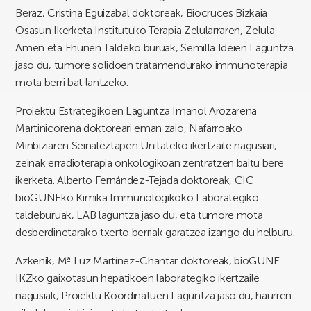
Beraz, Cristina Eguizabal doktoreak, Biocruces Bizkaia
Osasun Ikerketa Institutuko Terapia Zelularraren, Zelula
Amen eta Ehunen Taldeko buruak, Semilla Ideien Laguntza
jaso du, tumore solidoen tratamendurako immunoterapia
mota berri bat lantzeko.
Proiektu Estrategikoen Laguntza Imanol Arozarena
Martinicorena doktoreari eman zaio, Nafarroako
Minbiziaren Seinaleztapen Unitateko ikertzaile nagusiari,
zeinak erradioterapia onkologikoan zentratzen baitu bere
ikerketa. Alberto Fernández-Tejada doktoreak, CIC
bioGUNEko Kimika Immunologikoko Laborategiko
taldeburuak, LAB laguntza jaso du, eta tumore mota
desberdinetarako txerto berriak garatzea izango du helburu.
Azkenik, Mª Luz Martínez-Chantar doktoreak, bioGUNE
IKZko gaixotasun hepatikoen laborategiko ikertzaile
nagusiak, Proiektu Koordinatuen Laguntza jaso du, haurren