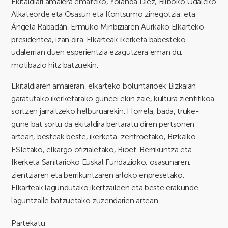
Ekitaldiari amaiera emateko, Yolanda Díez, Bilboko Udaleko
Alkateorde eta Osasun eta Kontsumo zinegotzia, eta
Ángela Rabadán, Ermuko Minbiziaren Aurkako Elkarteko
presidentea, izan dira. Elkarteak ikerketa babesteko
udalerrian duen esperientzia ezagutzera eman du,
motibazio hitz batzuekin.
Ekitaldiaren amaieran, elkarteko boluntarioek Bizkaian
garatutako ikerketarako guneei ekin zaie, kultura zientifikoa
sortzen jarraitzeko helburuarekin. Horrela, bada, truke-
gune bat sortu da ekitaldira bertaratu diren pertsonen
artean, besteak beste, ikerketa-zentroetako, Bizkaiko
ESIetako, elkargo ofizialetako, Bioef-Berrikuntza eta
Ikerketa Sanitarioko Euskal Fundazioko, osasunaren,
zientziaren eta berrikuntzaren arloko enpresetako,
Elkarteak lagundutako ikertzaileen eta beste erakunde
laguntzaile batzuetako zuzendarien artean.
Partekatu