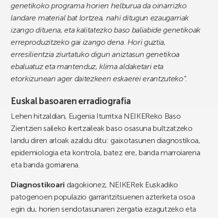
genetikoko programa horien helburua da oinarrizko
landare material bat lortzea, nahi ditugun ezaugarriak
izango dituena, eta kalitatezko baso baliabide genetikoak
erreproduzitzeko gai izango dena
.
Hori guztia,
erresilientzia ziurtatuko digun aniztasun genetikoa
ebaluatuz eta mantenduz, klima aldaketari eta
etorkizunean ager daitezkeen eskaerei erantzuteko”.
Euskal basoaren erradiografia
Lehen hitzaldian, Eugenia Iturritxa NEIKEReko Baso
Zientzien saileko ikertzaileak baso osasuna bultzatzeko
landu diren arloak azaldu ditu: gaixotasunen diagnostikoa,
epidemiologia eta kontrola, batez ere, banda marroiarena
eta banda gorriarena.
Diagnostikoari
dagokionez, NEIKERek Euskadiko
patogenoen populazio garrantzitsuenen azterketa osoa
egin du, horien sendotasunaren zergatia ezagutzeko eta