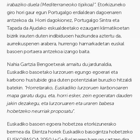
irabaziko duela (Mediterraneoko tipikoa)”
. Etorkizuneko
giro hori gaur egun Portugalgo erdialdean dagoenaren
antzekoa da. Horri dagokionez, Portugalgo Sintra eta
Tapada da Ajudako eskualdeetako ezaugarri klimatikoetan
bizirik irauten duten indibiduoen hazkundea aztertu da,
aurreikuspenen arabera, hurrengo hamarkadetan euskal
basoen portaera antzekoa izango baita.
Nahia Gartzia Bengoetxeak amaitu du jardunaldia,
Euskadiko basoetako lurzoruen egungo egoerari eta
karbono hustubide gisa duten potentzialari buruzko hitzaldi
batekin.
“Horretarako, Euskadiko lurzoruen karbonoaren
mapa garatu dugu, eta, horri esker, zein egoeratan dauden
jakin dezakegu, eta lurzoruaren eta uraren babesa
hobetzeko neurriak proposatu”.
Euskadiko basoen egoera hobetzea etorkizunerako
bermea da. Ekintza horiek Euskadiko basogintza hobetzeko
EUSKOBASOA 2050 I+G+B planaren barruan sartzen dira.