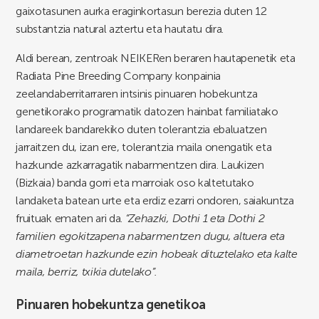
gaixotasunen aurka eraginkortasun berezia duten 12
substantzia natural aztertu eta hautatu dira.
Aldi berean, zentroak NEIKERen beraren hautapenetik eta
Radiata Pine Breeding Company konpainia
zeelandaberritarraren intsinis pinuaren hobekuntza
genetikorako programatik datozen hainbat familiatako
landareek bandarekiko duten tolerantzia ebaluatzen
jarraitzen du, izan ere, tolerantzia maila onengatik eta
hazkunde azkarragatik nabarmentzen dira. Laukizen
(Bizkaia) banda gorri eta marroiak oso kaltetutako
landaketa batean urte eta erdiz ezarri ondoren, saiakuntza
fruituak ematen ari da.
“Zehazki, Dothi 1 eta Dothi 2
familien egokitzapena nabarmentzen dugu, altuera eta
diametroetan hazkunde ezin hobeak dituztelako eta kalte
maila, berriz, txikia dutelako”.
Pinuaren hobekuntza genetikoa