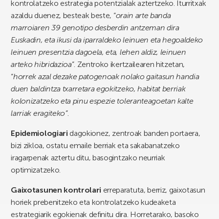
kontrolatzeko estrategia potentzialak aztertzeko. Iturritxak
azaldu duenez, besteak beste, “
orain arte banda
marroiaren 39 genotipo desberdin antzeman dira
Euskadin, eta ikusi da iparraldeko leinuen eta hegoaldeko
leinuen presentzia dagoela, eta, lehen aldiz, leinuen
arteko hibridazioa
”. Zentroko ikertzailearen hitzetan,
“
horrek azal dezake patogenoak nolako gaitasun handia
duen baldintza txarretara egokitzeko, habitat berriak
kolonizatzeko eta pinu espezie toleranteagoetan kalte
larriak eragiteko”
.
Epidemiologiari
dagokionez, zentroak banden portaera,
bizi zikloa, ostatu emaile berriak eta sakabanatzeko
iragarpenak aztertu ditu, basogintzako neurriak
optimizatzeko.
Gaixotasunen kontrolari
erreparatuta, berriz, gaixotasun
horiek prebenitzeko eta kontrolatzeko kudeaketa
estrategiarik egokienak definitu dira. Horretarako, basoko