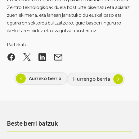
Zentro teknologikoak duela bost urte diseinatu eta abiarazi
zuen ekimena, eta lanean jarraituko du euskal baso eta
egurraren sektorea bultzatzeko, gure basoen inguruko
ikerketaren bidez eta ezagutza transferituz.
Partekatu
Aurreko berria
Hurrengo berria
Beste berri batzuk