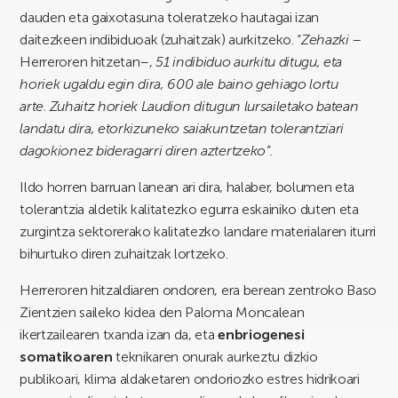
dauden eta gaixotasuna toleratzeko hautagai izan
daitezkeen indibiduoak (zuhaitzak) aurkitzeko. “
Zehazki
–
Herreroren hitzetan–,
51 indibiduo aurkitu ditugu, eta
horiek ugaldu egin dira, 600 ale baino gehiago lortu
arte
.
Zuhaitz horiek Laudion ditugun lursailetako batean
landatu dira, etorkizuneko saiakuntzetan tolerantziari
dagokionez bideragarri diren aztertzeko”.
Ildo horren barruan lanean ari dira, halaber, bolumen eta
tolerantzia aldetik kalitatezko egurra eskainiko duten eta
zurgintza sektorerako kalitatezko landare materialaren iturri
bihurtuko diren zuhaitzak lortzeko.
Herreroren hitzaldiaren ondoren, era berean zentroko Baso
Zientzien saileko kidea den Paloma Moncalean
ikertzailearen txanda izan da, eta
enbriogenesi
somatikoaren
teknikaren onurak aurkeztu dizkio
publikoari, klima aldaketaren ondoriozko estres hidrikoari