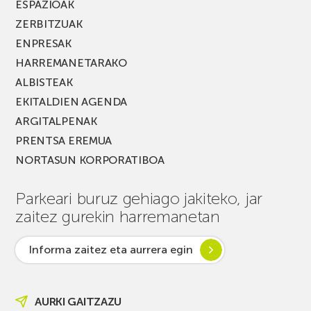
ESPAZIOAK
ZERBITZUAK
ENPRESAK
HARREMANETARAKO
ALBISTEAK
EKITALDIEN AGENDA
ARGITALPENAK
PRENTSA EREMUA
NORTASUN KORPORATIBOA
Parkeari buruz gehiago jakiteko, jar
zaitez gurekin harremanetan
Informa zaitez eta aurrera egin
AURKI GAITZAZU