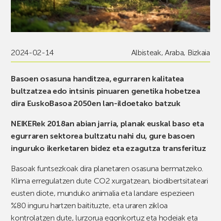
2024-02-14
Albisteak
,
Araba
,
Bizkaia
Basoen osasuna handitzea, egurraren kalitatea
bultzatzea edo intsinis pinuaren genetika hobetzea
dira EuskoBasoa 2050en lan-ildoetako batzuk
NEIKERek 2018an abian jarria, planak euskal baso eta
egurraren sektorea bultzatu nahi du, gure basoen
inguruko ikerketaren bidez eta ezagutza transferituz
Basoak funtsezkoak dira planetaren osasuna bermatzeko.
Klima erregulatzen dute CO2 xurgatzean, biodibertsitateari
eusten diote, munduko animalia eta landare espezieen
%80 inguru hartzen baitituzte, eta uraren zikloa
kontrolatzen dute, lurzorua egonkortuz eta hodeiak eta