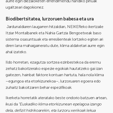
aurre egin diezaioketen errendimendu handiko pinuak
ugaltzeari dagokionez.
Biodibertsitatea, lurzoruen babesa eta ura
Jardunaldiaren laugarren hitzaldian, NEIKEReko ikertzaile
Itziar Montalbanek eta Nahia Gartzia Bengoetxeak baso
sistema osasuntsuak eta erresilienteak lortzeko egiten ari
diren lana mahaigaineratu dute, klima aldaketari aurre egin
ahal izateko.
Ildo horretan, ezagutza sortzea ezinbestekoa da eremu
zehatz bakoitzerako espezie egokiak hautatzeko gai izan
gaitezen, hainbat faktore kontuan hartuta, hala nola klima
–egungoa eta etorkizunekoa–, lurzoruaren egoera edo
zuhaitz bakoitzaren behar espezifikoak.
Ikerketa horretatik ateratako beste ondorio batzuen artean,
ikusi da “
Euskadiko klima etorkizunean epelagoa izango
dela, defizit hidrikoarekin, eta lurzoru xerikoak lekua