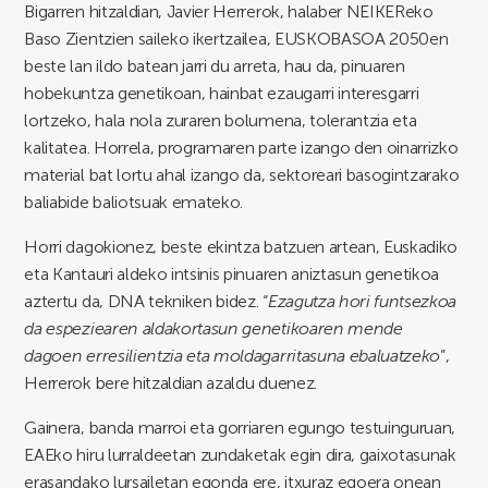
Bigarren hitzaldian, Javier Herrerok, halaber NEIKEReko
Baso Zientzien saileko ikertzailea, EUSKOBASOA 2050en
beste lan ildo batean jarri du arreta, hau da, pinuaren
hobekuntza genetikoan, hainbat ezaugarri interesgarri
lortzeko, hala nola zuraren bolumena, tolerantzia eta
kalitatea. Horrela, programaren parte izango den oinarrizko
material bat lortu ahal izango da, sektoreari basogintzarako
baliabide baliotsuak emateko.
Horri dagokionez, beste ekintza batzuen artean, Euskadiko
eta Kantauri aldeko intsinis pinuaren aniztasun genetikoa
aztertu da, DNA tekniken bidez. “
Ezagutza hori funtsezkoa
da espeziearen aldakortasun genetikoaren mende
dagoen erresilientzia eta moldagarritasuna ebaluatzeko
”,
Herrerok bere hitzaldian azaldu duenez.
Gainera, banda marroi eta gorriaren egungo testuinguruan,
EAEko hiru lurraldeetan zundaketak egin dira, gaixotasunak
erasandako lursailetan egonda ere, itxuraz egoera onean