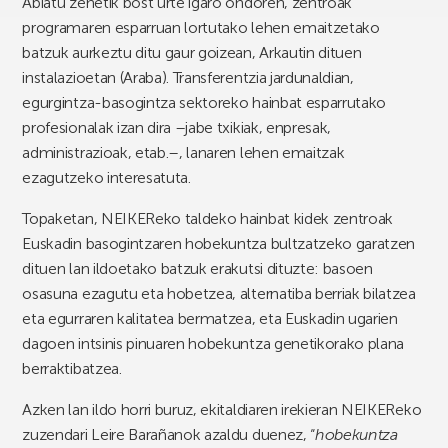
Abiatu zenetik bost urte igaro ondoren, zentroak
programaren esparruan lortutako lehen emaitzetako
batzuk aurkeztu ditu gaur goizean, Arkautin dituen
instalazioetan (Araba). Transferentzia jardunaldian,
egurgintza-basogintza sektoreko hainbat esparrutako
profesionalak izan dira –jabe txikiak, enpresak,
administrazioak, etab.–, lanaren lehen emaitzak
ezagutzeko interesatuta.
Topaketan, NEIKEReko taldeko hainbat kidek zentroak
Euskadin basogintzaren hobekuntza bultzatzeko garatzen
dituen lan ildoetako batzuk erakutsi dituzte: basoen
osasuna ezagutu eta hobetzea, alternatiba berriak bilatzea
eta egurraren kalitatea bermatzea, eta Euskadin ugarien
dagoen intsinis pinuaren hobekuntza genetikorako plana
berraktibatzea.
Azken lan ildo horri buruz, ekitaldiaren irekieran NEIKEReko
zuzendari Leire Barañanok azaldu duenez, “
hobekuntza