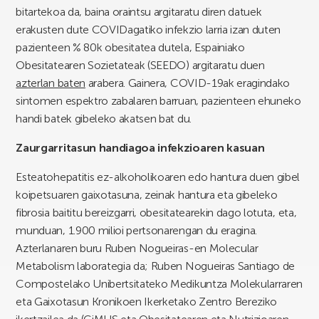
bitartekoa da, baina oraintsu argitaratu diren datuek
erakusten dute COVIDagatiko infekzio larria izan duten
pazienteen % 80k obesitatea dutela, Espainiako
Obesitatearen Sozietateak (SEEDO) argitaratu duen
azterlan baten
arabera. Gainera, COVID-19ak eragindako
sintomen espektro zabalaren barruan, pazienteen ehuneko
handi batek gibeleko akatsen bat du.
Zaurgarritasun handiagoa infekzioaren kasuan
Esteatohepatitis ez-alkoholikoaren edo hantura duen gibel
koipetsuaren gaixotasuna, zeinak hantura eta gibeleko
fibrosia baititu bereizgarri, obesitatearekin dago lotuta, eta,
munduan, 1.900 milioi pertsonarengan du eragina.
Azterlanaren buru Ruben Nogueiras-en Molecular
Metabolism laborategia da; Ruben Nogueiras Santiago de
Compostelako Unibertsitateko Medikuntza Molekularraren
eta Gaixotasun Kronikoen Ikerketako Zentro Bereziko