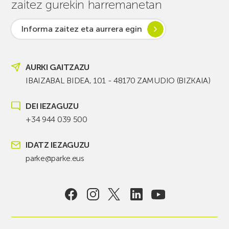
zaitez gurekin harremanetan
Informa zaitez eta aurrera egin
AURKI GAITZAZU
IBAIZABAL BIDEA, 101 - 48170 ZAMUDIO (BIZKAIA)
DEI IEZAGUZU
+34 944 039 500
IDATZ IEZAGUZU
parke@parke.eus