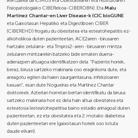
ikertzailea da (CiMUS eta Obesitatearen eta Nutrizioaren
Fisiopatologiako CIBERekoa-CIBEROBN). Eta
Malu
Martínez Chantar-en Liver Disease-k (CIC bioGUNE
eta Gaixotasun Hepatiko eta Digestiboen CIBER
(CIBEREHD) frogatu du obesitatea eta esteatohepatitis ez-
alkoholikoa duten pazienteetan, ACE2aren -birusaren
hartzaile zelularra- eta Tmprss2-aren -birusaren mintza
zelularen mintzarekin batzeko bide ematen duena-
adierazpen altuagoa identifikatzen dela. “Paziente horiek,
beraz, birusa sartzeko makinaria oso eraginkorra dute, eta
areagotu egiten da haien zaurgarritasuna, infekzioaren
kasuan”, esan dute Nogueiras eta Martínez Chantar
doktoreek. Azterlan horretan bertan identifikatu da birusa
sartzeko makinaria hori ez dela hain altua obesitatea eta
esteatosia (esteatohepatitisa baino estadio arinagoa) duten
pazienteetan, ez eta obesitatea eta 2. motako diabetesa
duten pazienteetan ere (gaixotasun horiek oso lotuta
daude elkarri).