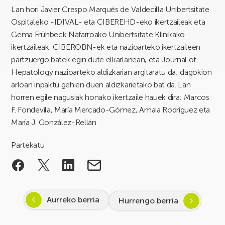
Lan hori Javier Crespo Marqués de Valdecilla Unibertsitate
Ospitaleko -IDIVAL- eta CIBEREHD-eko ikertzaileak eta
Gema Frühbeck Nafarroako Unibertsitate Klinikako
ikertzaileak, CIBEROBN-ek eta nazioarteko ikertzaileen
partzuergo batek egin dute elkarlanean, eta Journal of
Hepatology nazioarteko aldizkarian argitaratu da; dagokion
arloan inpaktu gehien duen aldizkarietako bat da. Lan
horren egile nagusiak honako ikertzaile hauek dira: Marcos
F. Fondevila, María Mercado-Gómez, Amaia Rodríguez eta
María J. González-Rellán
Partekatu
Aurreko berria
Hurrengo berria