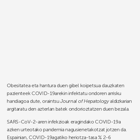
Obesitatea eta hantura duen gibel koipetsua dauzkaten
pazienteek COVID-19arekin infektatu ondoren arrisku
handiagoa dute, oraintsu
Journal of Hepatology
aldizkarian
argitaratu den azterlan batek ondorioztatzen duen bezala.
SARS-CoV-2-aren infekzioak eragindako COVID-19a
azken urteotako pandemia nagusienetakotzat jotzen da.
Espainian, COVID-19agatiko heriotza-tasa % 2-6