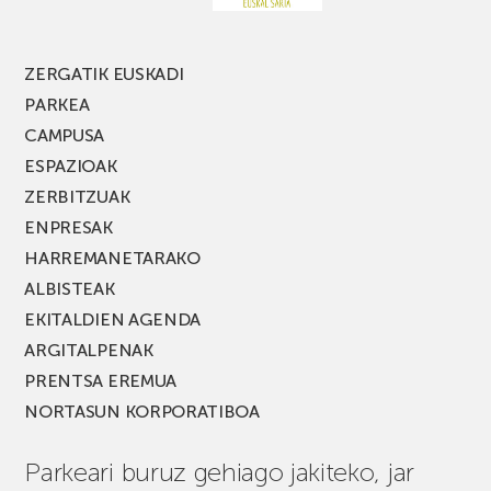
edizio
berria!
ZERGATIK EUSKADI
PARKEA
CAMPUSA
ESPAZIOAK
ZERBITZUAK
ENPRESAK
HARREMANETARAKO
ALBISTEAK
EKITALDIEN AGENDA
ARGITALPENAK
PRENTSA EREMUA
NORTASUN KORPORATIBOA
Parkeari buruz gehiago jakiteko, jar