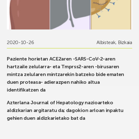
2020-10-26
Albisteak
,
Bizkaia
Paziente horietan ACE2aren -SARS-CoV-2-aren
hartzaile zelularra- eta Tmprss2-aren -birusaren
mintza zelularen mintzarekin batzeko bide ematen
duen proteasa- adierazpen nahiko altua
identifikatzen da
Azterlana Journal of Hepatology nazioarteko
aldizkarian argitaratu da; dagokion arloan inpaktu
gehien duen aldizkarietako bat da