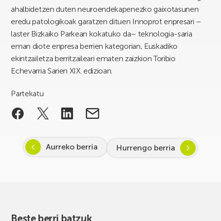
ahalbidetzen duten neuroendekapenezko gaixotasunen
eredu patologikoak garatzen dituen Innoprot enpresari –
laster Bizkaiko Parkean kokatuko da– teknologia-saria
eman diote enpresa berrien kategorian, Euskadiko
ekintzailetza berritzaileari ematen zaizkion Toribio
Echevarria Sarien XIX. edizioan.
Partekatu
Aurreko berria
Hurrengo berria
Beste berri batzuk