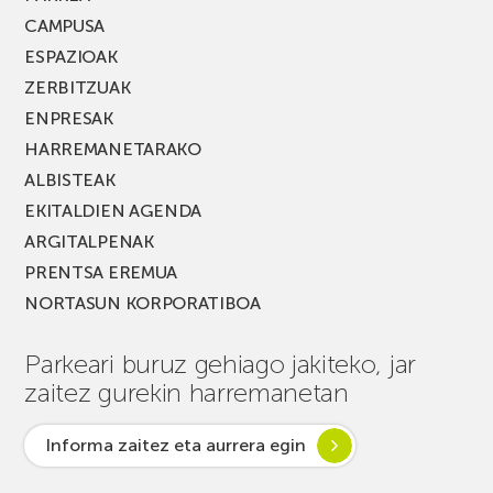
CAMPUSA
ESPAZIOAK
ZERBITZUAK
ENPRESAK
HARREMANETARAKO
ALBISTEAK
EKITALDIEN AGENDA
ARGITALPENAK
PRENTSA EREMUA
NORTASUN KORPORATIBOA
Parkeari buruz gehiago jakiteko, jar
zaitez gurekin harremanetan
Informa zaitez eta aurrera egin