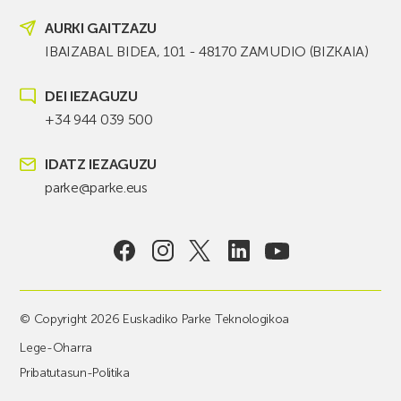
AURKI GAITZAZU
IBAIZABAL BIDEA, 101 - 48170 ZAMUDIO (BIZKAIA)
DEI IEZAGUZU
+34 944 039 500
IDATZ IEZAGUZU
parke@parke.eus
© Copyright 2026 Euskadiko Parke Teknologikoa
Lege-Oharra
Pribatutasun-Politika