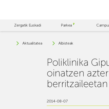
Skip
to
main
content
Zergatik Euskadi
Parkea
Campu
Aktualitatea
Albisteak
Poliklinika Gi
oinatzen azte
berritzaileetan
2014-08-07