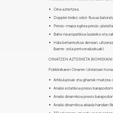
Oina aztertzea.
Doppler bidez odol-fluxua balorat
Presio-mapa egitea presio-platafo
Bahe neuropatikoa (azaleko eta sa
Hala beharrezkoa denean, ultzerazi
(barne-zola pertsonalizatuak).
OINATZEN AZTERKETA BIOMEKAN
Poliklinikaren Oinaren Unitatean hon
Artikulazioak eta giharrak miatzea o
Analisi estatikoa presio barapodom
Analisi dinamikoa presio barapodo
Analisi dinamikoa abiada handian f