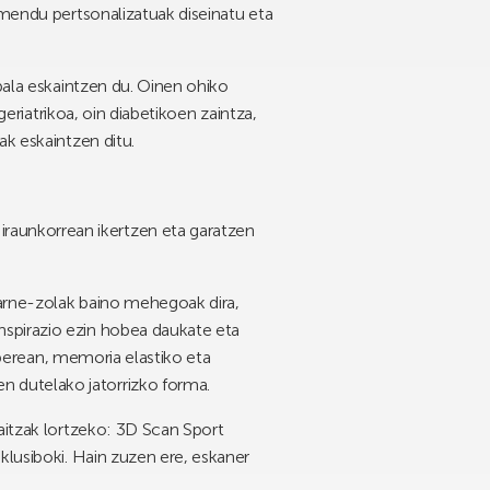
amendu pertsonalizatuak diseinatu eta
bala eskaintzen du. Oinen ohiko
eriatrikoa
,
oin diabetikoen
zaintza,
k eskaintzen ditu.
raunkorrean ikertzen eta garatzen
barne-zolak baino mehegoak dira,
nspirazio ezin hobea daukate eta
i berean, memoria elastiko eta
 dutelako jatorrizko forma.
aitzak lortzeko:
3D Scan Sport
lusiboki.
Hain zuzen ere, eskaner