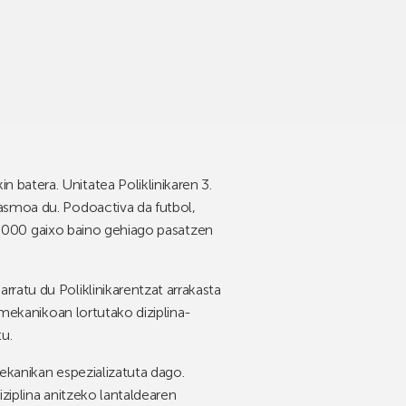
batera. Unitatea Poliklinikaren 3.
asmoa du. Podoactiva da futbol,
 30.000 gaixo baino gehiago pasatzen
ratu du Poliklinikarentzat arrakasta
omekanikoan lortutako diziplina-
u.
ekanikan espezializatuta dago.
ziplina anitzeko lantaldearen