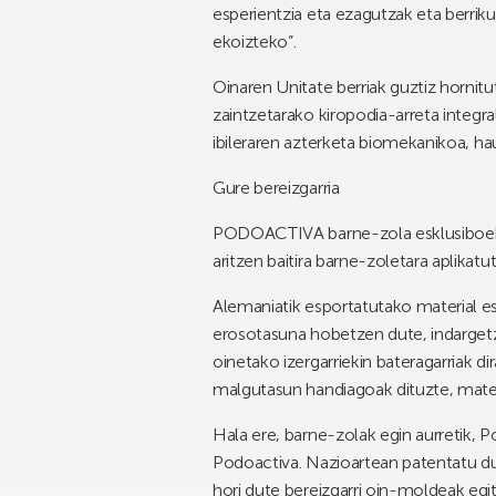
esperientzia eta ezagutzak eta berrik
ekoizteko”.
Oinaren Unitate berriak guztiz hornit
zaintzetarako
kiropodia-arreta
integra
ibileraren azterketa biomekanikoa
,
ha
Gure bereizgarria
PODOACTIVA
barne-zola
esklusiboe
aritzen baitira barne-zoletara aplikat
Alemaniatik esportatutako material e
erosotasuna hobetzen dute, indargetz
oinetako izergarriekin bateragarriak d
malgutasun handiagoak dituzte, mate
Hala ere, barne-zolak egin aurretik, 
Podoactiva
.
Nazioartean patentatu du
hori dute bereizgarri oin-moldeak egit