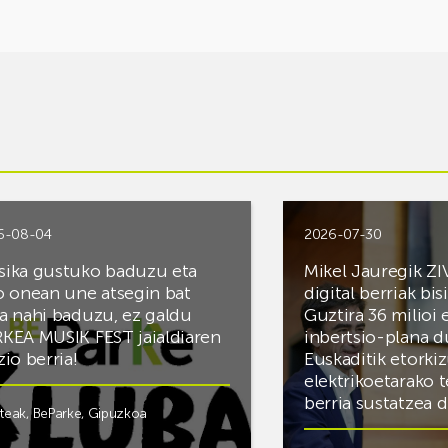
6-08-04
2026-07-30
ika gustuko baduzu eta
Mikel Jauregik ZI
o onean une atsegin bat
digital berriak bis
a nahi baduzu, ez galdu
Guztira 36 milioi
KEA MUSIK FEST jaialdiaren
inbertsio-plana d
zio berria!
Euskaditik etorki
elektrikoetarako 
berria sustatzea 
steak
,
BeParke
,
Gipuzkoa