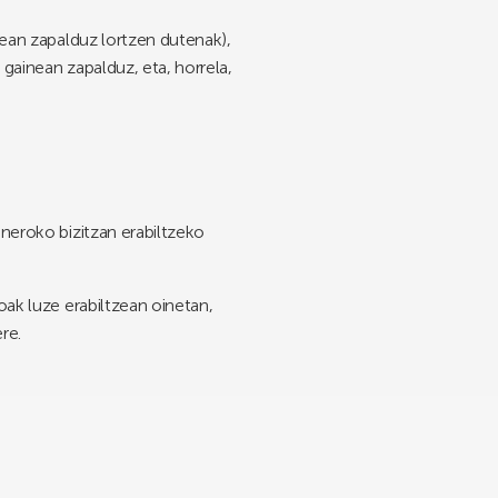
nean zapalduz lortzen dutenak),
 gainean zapalduz, eta, horrela,
neroko bizitzan erabiltzeko
ak luze erabiltzean oinetan,
re.