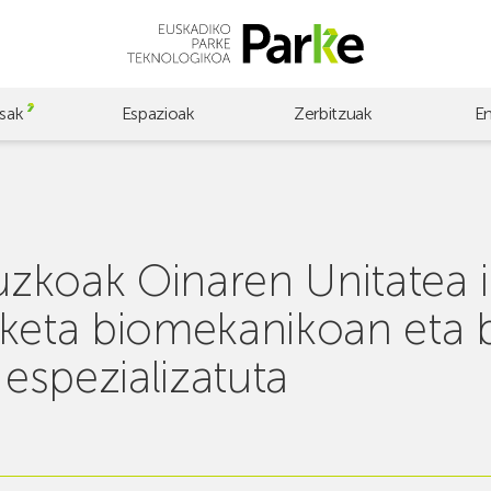
sak
Espazioak
Zerbitzuak
E
puzkoak Oinaren Unitatea i
rketa biomekanikoan eta 
 espezializatuta