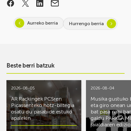
Aurreko berria
Hurrengo berria
Beste berri batzuk
2026-08-05
2026-08-04
AR Rackingek PCSren
Musika gustuko
Picassenteko hotz-biltegia
eta giro onean u
osatu du pasabide estuko
bat pasa nahi ba
apalekin
galdu PARKEA M
jaialdiaren edizio