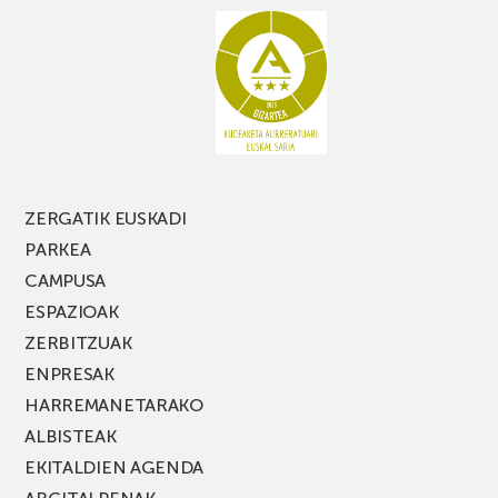
ez
galdu
PARKEA
MUSIK
FEST
jaialdiaren
edizio
berria!
ZERGATIK EUSKADI
PARKEA
CAMPUSA
ESPAZIOAK
ZERBITZUAK
ENPRESAK
HARREMANETARAKO
ALBISTEAK
EKITALDIEN AGENDA