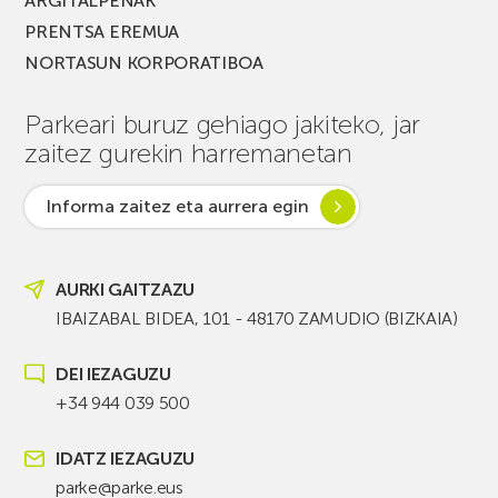
ARGITALPENAK
PRENTSA EREMUA
NORTASUN KORPORATIBOA
Parkeari buruz gehiago jakiteko, jar
zaitez gurekin harremanetan
Informa zaitez eta aurrera egin
AURKI GAITZAZU
IBAIZABAL BIDEA, 101 - 48170 ZAMUDIO (BIZKAIA)
DEI IEZAGUZU
+34 944 039 500
IDATZ IEZAGUZU
parke@parke.eus