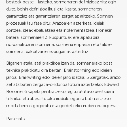
besteak beste. Hasteko, sormenaren definizioaz hitz egin
dute, behin definizioa ikusi eta ikasita, sormenaren
garrantziaz eta garrantziaren zergatiaz aritzeko. Sormen
prozesuak lau fase ditu: Arazoaren azterketa, ideiak
sortzea, ideak ebaluatzea eta inplementatzea. Honekin
batera, sormenaren 3 ikuspuntuak ere aipatu dira:
norbanakoaren sormena, sormena enpresan eta talde-
sormena, bakoitzaren ezaugarriak aztertuz.
Bigarren atala, atal praktikoa izan da, sormenerako bost
teknika praktikatu dira bertan: Brainstorming edo ideien
jarioa; Brainwriting edo ideien jario idatzia; 5 Zergatiak, arazo
zehatz baten zergatia-ondorioa lotura aztertzeko; Edward
Bonoren 6 kapela pentsatzeko, egituratutako pentsaera
teknika; eta aberastutako irudiak, egoera bat ulertzeko
modu berriak gogoratu eta gordetzeko irudien erabilpena.
Partekatu