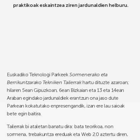
praktikoak eskaintzea ziren jardunaldien helburu.
Euskadiko Teknologi Parkeek
Sormenerako eta
Berrikuntzarako Tekniken Tailerrak
hartu dituzte azaroan;
hilaren 5ean Gipuzkoan, 6ean Bizkaian eta 13 eta 14ean
Araban egindako jardunaldiek erantzun ona jaso dute
Parkean kokatutako enpresengandik, izan ere lau saioak
bete egin baitira.
Tailerrak bi ataletan banatu dira: bata teorikoa, non
sormena, trebakuntza ereduak eta Web 2.0 aztertu diren,