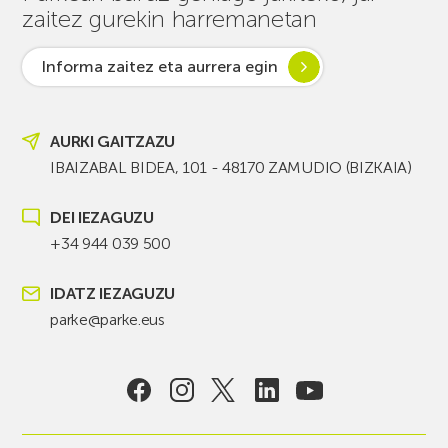
zaitez gurekin harremanetan
Informa zaitez eta aurrera egin
AURKI GAITZAZU
IBAIZABAL BIDEA, 101 - 48170 ZAMUDIO (BIZKAIA)
DEI IEZAGUZU
+34 944 039 500
IDATZ IEZAGUZU
parke@parke.eus