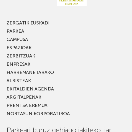
jaialdiaren
edizio
berria!
ZERGATIK EUSKADI
PARKEA
CAMPUSA
ESPAZIOAK
ZERBITZUAK
ENPRESAK
HARREMANETARAKO
ALBISTEAK
EKITALDIEN AGENDA
ARGITALPENAK
PRENTSA EREMUA
NORTASUN KORPORATIBOA
Parkeari buruz gehiago jakiteko, jar