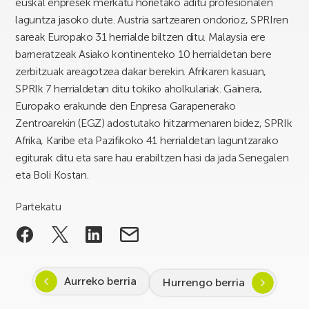
euskal enpresek merkatu horietako aditu profesionalen
laguntza jasoko dute. Austria sartzearen ondorioz, SPRIren
sareak Europako 31 herrialde biltzen ditu. Malaysia ere
barneratzeak Asiako kontinenteko 10 herrialdetan bere
zerbitzuak areagotzea dakar berekin. Afrikaren kasuan,
SPRIk 7 herrialdetan ditu tokiko aholkulariak. Gainera,
Europako erakunde den Enpresa Garapenerako
Zentroarekin (EGZ) adostutako hitzarmenaren bidez, SPRIk
Afrika, Karibe eta Pazifikoko 41 herrialdetan laguntzarako
egiturak ditu eta sare hau erabiltzen hasi da jada Senegalen
eta Boli Kostan.
Partekatu
Aurreko berria
Hurrengo berria