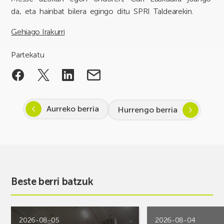
da, eta hainbat bilera egingo ditu SPRI Taldearekin.
Gehiago Irakurri
Partekatu
Aurreko berria
Hurrengo berria
Beste berri batzuk
2026-08-05
2026-08-04