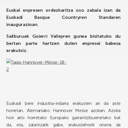
Euskal enpresen ordezkaritza oso zabala izan da
Euskadi Basque Countryren Standaren
inaugurazioan.
Sailburuak Goierri Valleyren gunea bisitatuko du
bertan parte hartzen duten enpresei babesa
erakutsiz.
Euskadi bere industria-indarra erakusten ari da aste
honetan, Alemaniako Hannover Messe azokan. Azoka
hori arlo horretako Europako garrantzitsuenetako bat
da, eta, zalantzarik gabe, erakusleihorik onena da