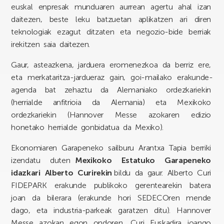
euskal enpresak munduaren aurrean agertu ahal izan
daitezen, beste leku batzuetan aplikatzen ari diren
teknologiak ezagut ditzaten eta negozio-bide berriak
irekitzen saia daitezen.
Gaur, asteazkena, jarduera eromenezkoa da berriz ere,
eta merkataritza-jardueraz gain, goi-mailako erakunde-
agenda bat zehaztu da Alemaniako ordezkariekin
(herrialde anfitrioia da Alemania) eta Mexikoko
ordezkariekin (Hannover Messe azokaren edizio
honetako herrialde gonbidatua da Mexiko).
Ekonomiaren Garapeneko sailburu Arantxa Tapia berriki
izendatu duten
Mexikoko Estatuko Garapeneko
idazkari Alberto Curirekin
bildu da gaur. Alberto Curi
FIDEPARK erakunde publikoko gerentearekin batera
joan da bilerara (erakunde hori SEDECOren mende
dago, eta industria-parkeak garatzen ditu). Hannover
Messe azokan egon ondoren, Curi Euskadira joango