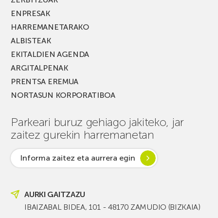
ENPRESAK
HARREMANETARAKO
ALBISTEAK
EKITALDIEN AGENDA
ARGITALPENAK
PRENTSA EREMUA
NORTASUN KORPORATIBOA
Parkeari buruz gehiago jakiteko, jar
zaitez gurekin harremanetan
Informa zaitez eta aurrera egin
AURKI GAITZAZU
IBAIZABAL BIDEA, 101 - 48170 ZAMUDIO (BIZKAIA)