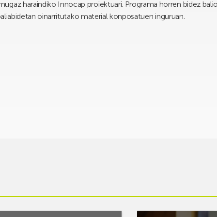
ugaz haraindiko Innocap proiektuari. Programa horren bidez balio-
 baliabidetan oinarritutako material konposatuen inguruan.