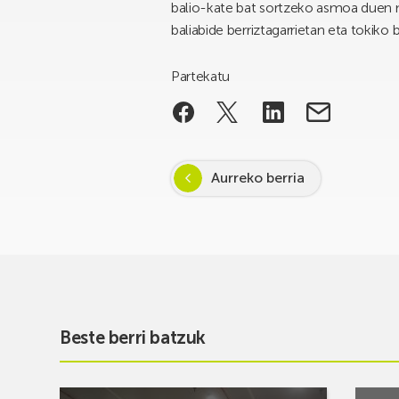
balio-kate bat sortzeko asmoa duen m
baliabide berriztagarrietan eta tokiko
Partekatu
Aurreko berria
Beste berri batzuk