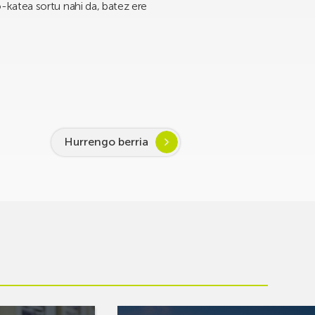
katea sortu nahi da, batez ere
Hurrengo berria