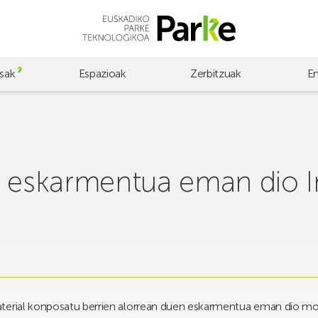
sak
Espazioak
Zerbitzuak
E
e eskarmentua eman dio 
aterial konposatu berrien alorrean duen eskarmentua eman dio mo