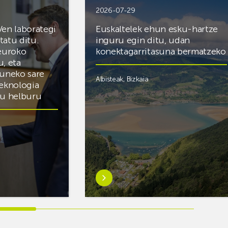
2026-07-29
Ven laborategi
Euskaltelek ehun esku-hartze
itatu ditu.
inguru egin ditu, udan
 euroko
konektagarritasuna bermatzeko
u, eta
zuneko sare
Albisteak
,
Bizkaia
teknologia
du helburu
Ezagutu
gehiago:Euskaltelek
ategi
ehun
esku-
hartze