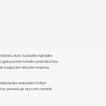
bisitatu dute Euskadira egindako
ko gaitasunekin loturiko prestakuntza-
suak ezagutzen dituzten enpresa
daketarako arduradun Esther
itze-proiektuak eta sortu zenetik