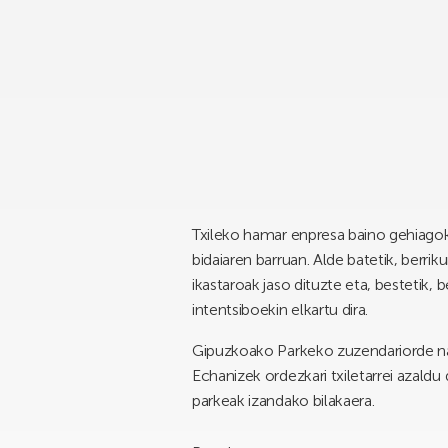
Txileko hamar enpresa baino gehiagok
bidaiaren barruan. Alde batetik, berri
ikastaroak jaso dituzte eta, bestetik
intentsiboekin elkartu dira.
Gipuzkoako Parkeko zuzendariorde na
Echanizek ordezkari txiletarrei azald
parkeak izandako bilakaera.