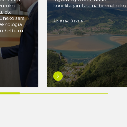
 euroko
konektagarritasuna bermatzeko
u, eta
zuneko sare
Albisteak
,
Bizkaia
teknologia
du helburu
Ezagutu
gehiago:Euskaltelek
ategi
ehun
esku-
hartze
inguru
egin
ditu,