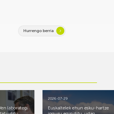
Hurrengo berria
2026-07-29
Ven laborategi
Euskaltelek ehun esku-hartze
itatu ditu.
inguru egin ditu, udan