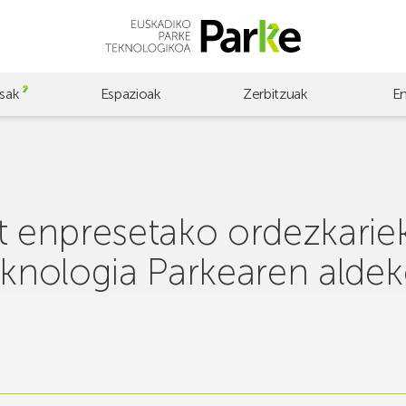
sak
Espazioak
Zerbitzuak
E
at enpresetako ordezkari
eknologia Parkearen aldek