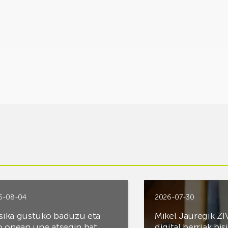
6-08-04
2026-07-30
ika gustuko baduzu eta
Mikel Jauregik ZI
o onean une atsegin bat
digital berriak bis