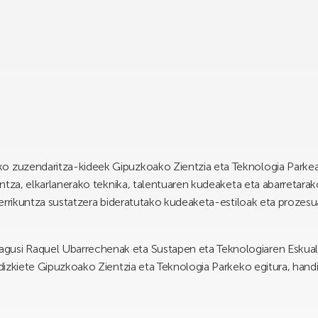
o zuzendaritza-kideek Gipuzkoako Zientzia eta Teknologia Parkea 
kuntza, elkarlanerako teknika, talentuaren kudeaketa eta abarretara
, berrikuntza sustatzera bideratutako kudeaketa-estiloak eta proze
gusi Raquel Ubarrechenak eta Sustapen eta Teknologiaren Eskual
u dizkiete Gipuzkoako Zientzia eta Teknologia Parkeko egitura, hand