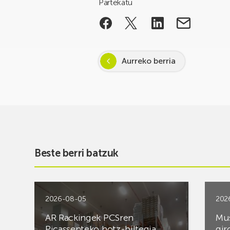
Partekatu
Aurreko berria
Beste berri batzuk
2026-08-05
202
AR Rackingek PCSren
Mus
Picassenteko hotz-biltegia
gir