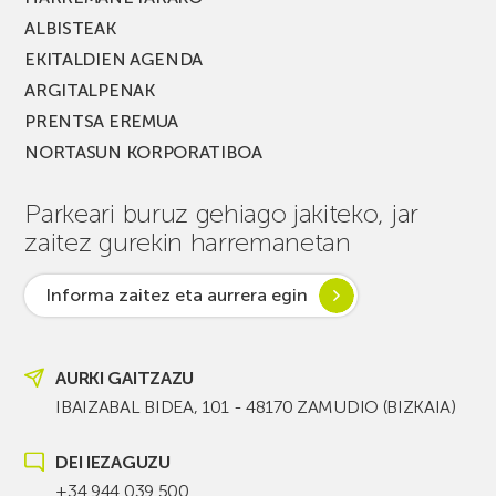
ALBISTEAK
EKITALDIEN AGENDA
ARGITALPENAK
PRENTSA EREMUA
NORTASUN KORPORATIBOA
Parkeari buruz gehiago jakiteko, jar
zaitez gurekin harremanetan
Informa zaitez eta aurrera egin
AURKI GAITZAZU
IBAIZABAL BIDEA, 101 - 48170 ZAMUDIO (BIZKAIA)
DEI IEZAGUZU
+34 944 039 500