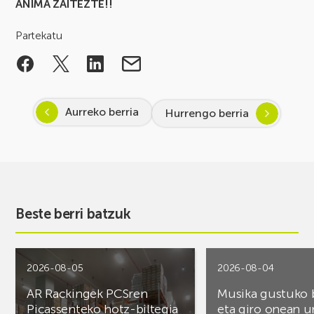
ANIMA ZAITEZTE!!
Partekatu
Aurreko berria
Hurrengo berria
Beste berri batzuk
2026-08-05
2026-08-04
AR Rackingek PCSren
Musika gustuko
Picassenteko hotz-biltegia
eta giro onean u