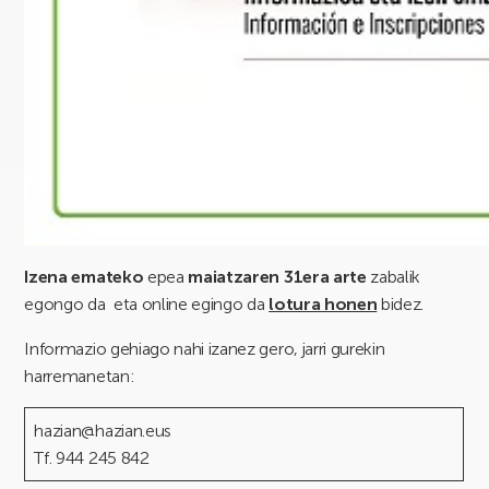
Izena emateko
epea
maiatzaren 31era arte
zabalik
egongo da eta online egingo da
lotura honen
bidez.
Informazio gehiago nahi izanez gero, jarri gurekin
harremanetan:
hazian@hazian.eus
Tf. 944 245 842