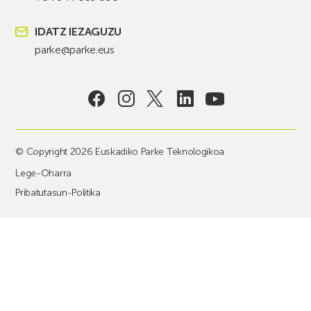
IDATZ IEZAGUZU
parke@parke.eus
© Copyright 2026 Euskadiko Parke Teknologikoa
Lege-Oharra
Pribatutasun-Politika