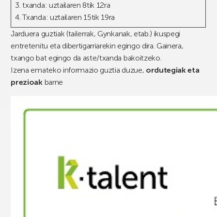
3. txanda: uztailaren 8tik 12ra
4. Txanda: uztailaren 15tik 19ra
Jarduera guztiak (tailerrak, Gynkanak, etab.) ikuspegi
entretenitu eta dibertigarriarekin egingo dira. Gainera,
txango bat egingo da aste/txanda bakoitzeko.
Izena emateko informazio guztia duzue,
ordutegiak eta
prezioak
barne