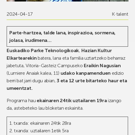
2024-04-17
K·talent
Parte-hartzea, talde lana, inspirazioa, sormena,
jolasa, irudimena…
Euskadiko Parke Teknologikoak
,
Hazian Kultur
Elkartearekin
batera, lana eta familia uztartzeko beharraz
jabetuta, Vitoria-Gasteiz Campuseko
Eraikin Nagusian
(Lumiere Anaiak kalea, 11)
udako kanpamenduen
edizio
berri bat jarri dugu abian,
3 eta 12 urte bitarteko haur eta
umeentzat.
Programa hau
ekainaren 24tik uztailaren 19ra
izango
da, astebeteko lau bloketan eskainita.
1. txanda: ekainaren 24tik 28ra
2. txanda: uztailaren 1etik 5ra