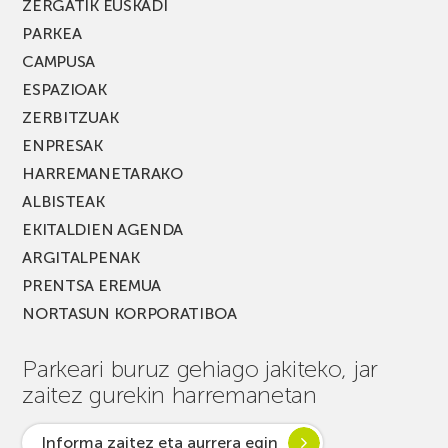
ZERGATIK EUSKADI
PARKEA
CAMPUSA
ESPAZIOAK
ZERBITZUAK
ENPRESAK
HARREMANETARAKO
ALBISTEAK
EKITALDIEN AGENDA
ARGITALPENAK
PRENTSA EREMUA
NORTASUN KORPORATIBOA
Parkeari buruz gehiago jakiteko, jar
zaitez gurekin harremanetan
Informa zaitez eta aurrera egin