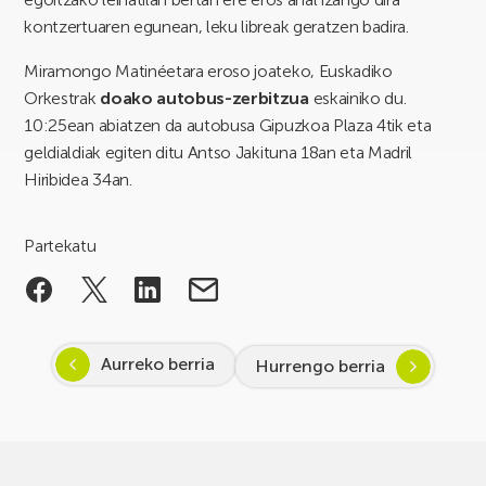
kontzertuaren egunean, leku libreak geratzen badira.
Miramongo Matinéetara eroso joateko, Euskadiko
Orkestrak
doako autobus-zerbitzua
eskainiko du.
10:25ean abiatzen da autobusa Gipuzkoa Plaza 4tik eta
geldialdiak egiten ditu Antso Jakituna 18an eta Madril
Hiribidea 34an.
Partekatu
Aurreko berria
Hurrengo berria