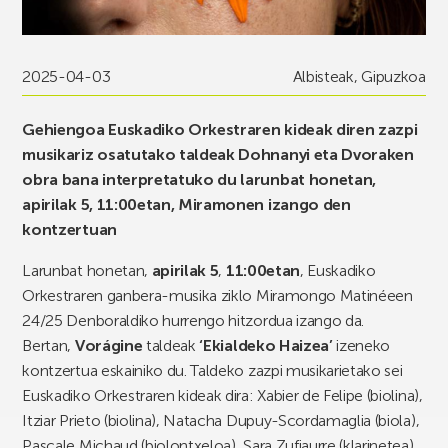
2025-04-03
Albisteak
,
Gipuzkoa
Gehiengoa Euskadiko Orkestraren kideak diren zazpi
musikariz osatutako taldeak Dohnanyi eta Dvoraken
obra bana interpretatuko du larunbat honetan,
apirilak 5, 11:00etan, Miramonen izango den
kontzertuan
Larunbat honetan,
apirilak 5
,
11:00etan
, Euskadiko
Orkestraren ganbera-musika ziklo Miramongo Matinéeen
24/25 Denboraldiko hurrengo hitzordua izango da.
Bertan,
Vorágine
taldeak
‘Ekialdeko Haizea’
izeneko
kontzertua eskainiko du. Taldeko zazpi musikarietako sei
Euskadiko Orkestraren kideak dira: Xabier de Felipe (biolina),
Itziar Prieto (biolina), Natacha Dupuy-Scordamaglia (biola),
Pascale Michaud (biolontxeloa), Sara Zufiaurre (klarinetea)