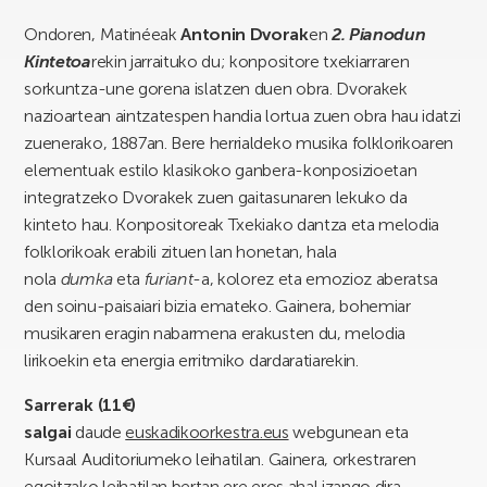
Ondoren, Matinéeak
Antonin Dvorak
en
2. Pianodun
Kintetoa
rekin jarraituko du; konpositore txekiarraren
sorkuntza-une gorena islatzen duen obra. Dvorakek
nazioartean aintzatespen handia lortua zuen obra hau idatzi
zuenerako, 1887an. Bere herrialdeko musika folklorikoaren
elementuak estilo klasikoko ganbera-konposizioetan
integratzeko Dvorakek zuen gaitasunaren lekuko da
kinteto hau. Konpositoreak Txekiako dantza eta melodia
folklorikoak erabili zituen lan honetan, hala
nola
dumka
eta
furiant
-a, kolorez eta emozioz aberatsa
den soinu-paisaiari bizia emateko. Gainera, bohemiar
musikaren eragin nabarmena erakusten du, melodia
lirikoekin eta energia erritmiko dardaratiarekin.
Sarrerak (11€)
salgai
daude
euskadikoorkestra.eus
webgunean eta
Kursaal Auditoriumeko leihatilan. Gainera, orkestraren
egoitzako leihatilan bertan ere eros ahal izango dira