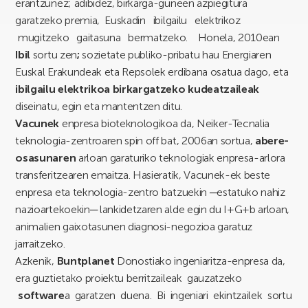
erantzunez; adibidez, birkarga-guneen azpiegitura
garatzeko premia, Euskadin ibilgailu elektrikoz
mugitzeko gaitasuna bermatzeko. Honela, 2010ean
Ibil
sortu zen
;
sozietate publiko-pribatu hau Energiaren
Euskal Erakundeak eta Repsolek erdibana osatua dago, eta
ibilgailu elektrikoa birkargatzeko kudeatzaileak
diseinatu, egin eta mantentzen ditu.
Vacunek
enpresa bioteknologikoa da, Neiker-Tecnalia
teknologia-zentroaren spin off bat, 2006an sortua,
abere-
osasunaren
arloan garaturiko teknologiak enpresa-arlora
transferitzearen emaitza. Hasieratik, Vacunek-ek beste
enpresa eta teknologia-zentro batzuekin ─estatuko nahiz
nazioartekoekin─ lankidetzaren alde egin du I+G+b arloan,
animalien gaixotasunen diagnosi-negozioa garatuz
jarraitzeko.
Azkenik,
Buntplanet
Donostiako ingeniaritza-enpresa da,
era guztietako proiektu berritzaileak gauzatzeko
software
a garatzen duena. Bi ingeniari ekintzailek sortu