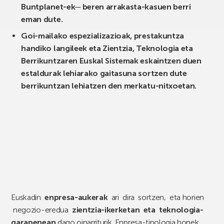
Buntplanet-ek─ beren arrakasta-kasuen berri
eman dute.
Goi-mailako espezializazioak, prestakuntza
handiko langileek eta Zientzia, Teknologia eta
Berrikuntzaren Euskal Sistemak eskaintzen duen
estaldurak lehiarako gaitasuna sortzen dute
berrikuntzan lehiatzen den merkatu-nitxoetan.
Euskadin
enpresa-aukerak
ari dira sortzen, eta horien
negozio-eredua
zientzia-ikerketan eta teknologia-
garapenean
dago oinarriturik. Enpresa-tipologia honek