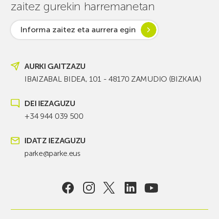
zaitez gurekin harremanetan
Informa zaitez eta aurrera egin
AURKI GAITZAZU
IBAIZABAL BIDEA, 101 - 48170 ZAMUDIO (BIZKAIA)
DEI IEZAGUZU
+34 944 039 500
IDATZ IEZAGUZU
parke@parke.eus