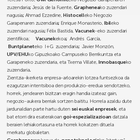
zuzendaria
;
Jesús de la Fuente,
Graphenea
ko zuzendari
nagusia
;
Ahmad Ezzedine,
Histocell
eko Negozio
Garapenaren zuzendaria
;
Enrique Monasterio,
Ibil
eko
zuzendari nagusia
;
Félix Bastida,
Vacunek
-eko zuzendari
zientifikoa;
Vacunek
ekoa
;
Andrés García,
Buntplanet
eko I+G zuzendaria
;
Javier Monzón,
UPV/EHU
ko Gipuzkoako Campuseko Berrikuntza eta
Garapeneko zuzendaria, eta Txema Villate,
Innobasque
ko
zuzendaria
.
Zientzia-ikerketa enpresa-arloarekin lotzea funtsezkoa da
ezagutzan intentsiboa den produkzio-eredua sendotzeko,
horrek, jendearen bizitzan eragin handia izateaz gain,
negozio-aukera berriak sortzen baititu. Horrela azaldu dute
jardunaldian parte hartu duten
sei euskal enpresek
, eta
bat etorri dira esaterakoan
goi-espezializazioan
datzala
beraien lehiakortasuna eta horrek kokatzen dituela
merkatu globaletan.