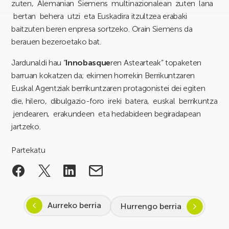
zuten, Alemanian Siemens multinazionalean zuten lana
bertan behera utzi eta Euskadira itzultzea erabaki
baitzuten beren enpresa sortzeko. Orain Siemens da
berauen bezeroetako bat.
Jardunaldi hau “
Innobasque
ren Astearteak” topaketen
barruan kokatzen da; ekimen horrekin Berrikuntzaren
Euskal Agentziak berrikuntzaren protagonistei dei egiten
die, hilero, dibulgazio-foro ireki batera, euskal berrikuntza
jendearen, erakundeen eta hedabideen begiradapean
jartzeko.
Partekatu
Aurreko berria
Hurrengo berria