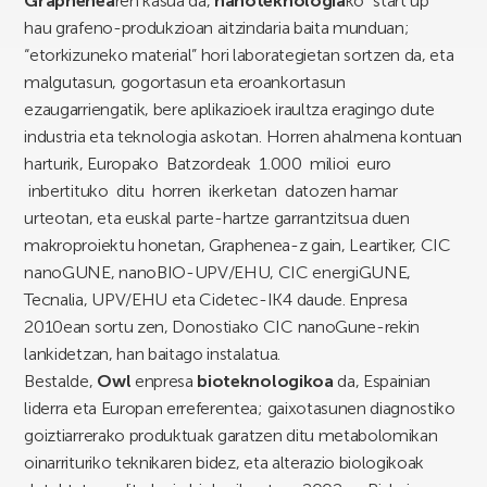
Graphenea
ren kasua da,
nanoteknologia
ko “start up”
hau grafeno-produkzioan aitzindaria baita munduan;
“etorkizuneko material” hori laborategietan sortzen da, eta
malgutasun, gogortasun eta eroankortasun
ezaugarriengatik, bere aplikazioek iraultza eragingo dute
industria eta teknologia askotan. Horren ahalmena kontuan
harturik, Europako Batzordeak 1.000 milioi euro
inbertituko ditu horren ikerketan datozen hamar
urteotan, eta euskal parte-hartze garrantzitsua duen
makroproiektu honetan, Graphenea-z gain, Leartiker, CIC
nanoGUNE, nanoBIO-UPV/EHU, CIC energiGUNE,
Tecnalia, UPV/EHU eta Cidetec-IK4 daude. Enpresa
2010ean sortu zen, Donostiako CIC nanoGune-rekin
lankidetzan, han baitago instalatua.
Bestalde,
Owl
enpresa
bioteknologikoa
da, Espainian
liderra eta Europan erreferentea; gaixotasunen diagnostiko
goiztiarrerako produktuak garatzen ditu metabolomikan
oinarrituriko teknikaren bidez, eta alterazio biologikoak