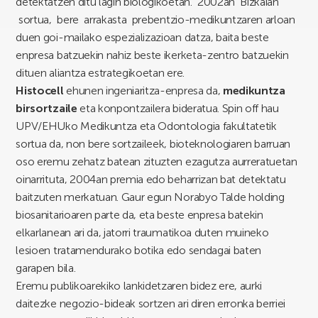
detektatzen ditu lagin biologikoetan. 2002an Bizkaian
sortua, bere arrakasta prebentzio-medikuntzaren arloan
duen goi-mailako espezializazioan datza, baita beste
enpresa batzuekin nahiz beste ikerketa-zentro batzuekin
dituen aliantza estrategikoetan ere.
Histocell
ehunen ingeniaritza-enpresa da,
medikuntza
birsortzaile
eta konpontzailera bideratua. Spin off hau
UPV/EHUko Medikuntza eta Odontologia fakultatetik
sortua da, non bere sortzaileek, bioteknologiaren barruan
oso eremu zehatz batean zituzten ezagutza aurreratuetan
oinarrituta, 2004an premia edo beharrizan bat detektatu
baitzuten merkatuan. Gaur egun Norabyo Talde holding
biosanitarioaren parte da, eta beste enpresa batekin
elkarlanean ari da, jatorri traumatikoa duten muineko
lesioen tratamendurako botika edo sendagai baten
garapen bila.
Eremu publikoarekiko lankidetzaren bidez ere, aurki
daitezke negozio-bideak sortzen ari diren erronka berriei