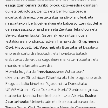
ezagutzan oinarrituriko produkzio-eredua
garatzen
du, eta teknologia, zientzia eta berrikuntza osagai
indartsuak direnez, prestakuntza handiko langileak eta
nazioarteko inbertsioak erakarri eta balioa sortzen du. Behar
den espezializazio handiaren eta Zientzia, Teknologia eta
Berrikuntzaren Euskal Sistemak eskaintzen duen
estalduraren ondorioz, azken hamarkadan
Graphenea,
Owl, Histocell, Ibil, Vacunek
eta
Buntplanet
bezalako
enpresak sortu dira Euskadin, eta horietako batzuk
erabateko liderrak dira dagozkien merkatu-nitxoetan, eta
mundu-mailan lehiatzen dira.
Horrela frogatu da “
Innobasque
ren Astearteak
”
ekimenaren 25. edizioan (“Zientzia eta teknologia enpresak.
Ezagutza balio bihurtzen”); jardunaldia Donostiako
UPV/EHUren I+G+b “Joxe Mari Korta” Zentroan egin da,
eta bertan izan dira honako hauek: Itziar Alkorta,
Eusko
Jaurlaritza
ko Unibertsitate eta Ikerketa sailburuordea
;
Teresa Porto,
Owl Genomic
eko Negozio Garapenaren