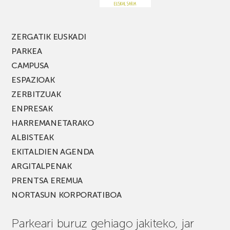
edizio
berria!
ZERGATIK EUSKADI
PARKEA
CAMPUSA
ESPAZIOAK
ZERBITZUAK
ENPRESAK
HARREMANETARAKO
ALBISTEAK
EKITALDIEN AGENDA
ARGITALPENAK
PRENTSA EREMUA
NORTASUN KORPORATIBOA
Parkeari buruz gehiago jakiteko, jar