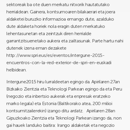
sektoreak ba ote duen merkatu nitxorik hautatutako
herrialdean. Gainera, kontsumoaren bilakaerari eta joera
aldaketei buruzko informazioa emango dute, azalduko
dute aldaketa horiek nola eragin duten merkatuko
lehentasunetan eta zeintzuk diren herrialde
garrantzitsuenetako aukera eta zailtasunak. Parte hartu nahi
dutenek izena eman dezakete
http://www.spri.eus/es/eventos/intergune-2015-
encuentros-con-la-red-exterior-de-spri-en-euskadi
helbidean.
Intergune2015 hiru lurraldeetan egingo da. Apirilaren 27an
Bizkaiko Zientzia eta Teknologi Parkean egingo da eta Peru
(negozio eta inbertsio aukerak eta enpresak eratzeko
marko legala) eta Estonia (Baltikorako atea, 200 milioi
kontsumitzailerekin) izango ditu ardatz. Apirilaren 28an
Gipuzkoako Zientzia eta Teknologi Parkean izango da, non
gai hauek landuko baitira: Irango aldaketak eta negozio