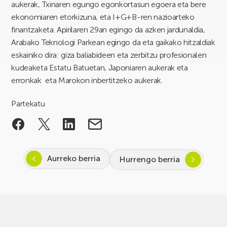
aukerak, Txinaren egungo egonkortasun egoera eta bere
ekonomiaren etorkizuna, eta I+G+B-ren nazioarteko
finantzaketa. Apirilaren 29an egingo da azken jardunaldia,
Arabako Teknologi Parkean egingo da eta gaikako hitzaldiak
eskainiko dira: giza baliabideen eta zerbitzu profesionalen
kudeaketa Estatu Batuetan, Japoniaren aukerak eta
erronkak eta Marokon inbertitzeko aukerak.
Partekatu
Aurreko berria
Hurrengo berria