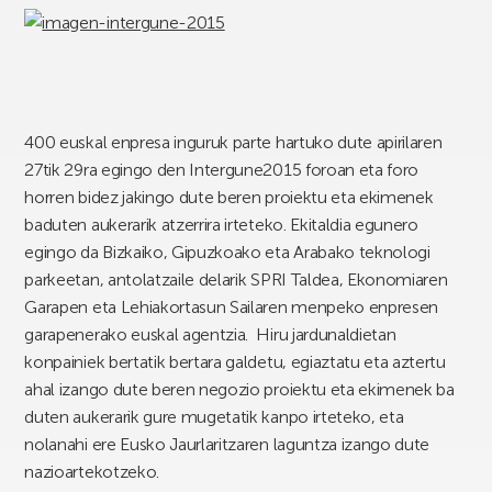
400 euskal enpresa inguruk parte hartuko dute apirilaren
27tik 29ra egingo den Intergune2015 foroan eta foro
horren bidez jakingo dute beren proiektu eta ekimenek
baduten aukerarik atzerrira irteteko. Ekitaldia egunero
egingo da Bizkaiko, Gipuzkoako eta Arabako teknologi
parkeetan, antolatzaile delarik SPRI Taldea, Ekonomiaren
Garapen eta Lehiakortasun Sailaren menpeko enpresen
garapenerako euskal agentzia. Hiru jardunaldietan
konpainiek bertatik bertara galdetu, egiaztatu eta aztertu
ahal izango dute beren negozio proiektu eta ekimenek ba
duten aukerarik gure mugetatik kanpo irteteko, eta
nolanahi ere Eusko Jaurlaritzaren laguntza izango dute
nazioartekotzeko.