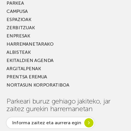
PARKEA
CAMPUSA
ESPAZIOAK
ZERBITZUAK
ENPRESAK
HARREMANETARAKO
ALBISTEAK
EKITALDIEN AGENDA
ARGITALPENAK
PRENTSA EREMUA
NORTASUN KORPORATIBOA
Parkeari buruz gehiago jakiteko, jar
zaitez gurekin harremanetan
Informa zaitez eta aurrera egin