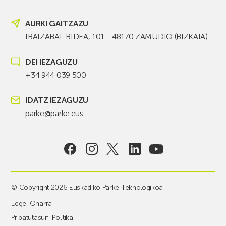
AURKI GAITZAZU
IBAIZABAL BIDEA, 101 - 48170 ZAMUDIO (BIZKAIA)
DEI IEZAGUZU
+34 944 039 500
IDATZ IEZAGUZU
parke@parke.eus
© Copyright 2026 Euskadiko Parke Teknologikoa
Lege-Oharra
Pribatutasun-Politika