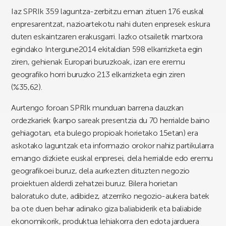
Iaz SPRIk 359 laguntza-zerbitzu eman zituen 176 euskal
enpresarentzat, nazioartekotu nahi duten enpresek eskura
duten eskaintzaren erakusgarri. Iazko otsailetik martxora
egindako Intergune2014 ekitaldian 598 elkarrizketa egin
ziren, gehienak Europari buruzkoak, izan ere eremu
geografiko horri buruzko 213 elkarrizketa egin ziren
(%35,62).
Aurtengo foroan SPRIk munduan barrena dauzkan
ordezkariek (kanpo sareak presentzia du 70 herrialde baino
gehiagotan, eta bulego propioak horietako 15etan) era
askotako laguntzak eta informazio orokor nahiz partikularra
emango dizkiete euskal enpresei, dela herrialde edo eremu
geografikoei buruz, dela aurkezten dituzten negozio
proiektuen alderdi zehatzei buruz. Bilera horietan
baloratuko dute, adibidez, atzerriko negozio-aukera batek
ba ote duen behar adinako giza baliabiderik eta baliabide
ekonomikorik, produktua lehiakorra den edota jarduera