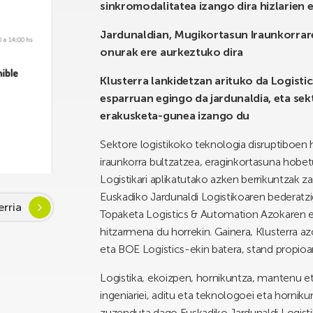
sinkromodalitatea izango dira hizlarien
Jardunaldian, Mugikortasun Iraunkorrar
onurak ere aurkeztuko dira
Klusterra lankidetzan arituko da Logist
esparruan egingo da jardunaldia, eta sek
erakusketa-gunea izango du
Sektore logistikoko teknologia disruptiboen h
iraunkorra bultzatzea, eraginkortasuna hobet
Logistikari aplikatutako azken berrikuntzak 
Euskadiko Jardunaldi Logistikoaren bederatzi
rria
Topaketa Logistics & Automation Azokaren es
hitzarmena du horrekin. Gainera, Klusterra a
eta BOE Logistics-ekin batera, stand propioar
Logistika, ekoizpen, hornikuntza, mantenu eta
ingeniariei, aditu eta teknologoei eta horniku
zuzenduta dago Euskadiko Jardunaldi Logisti