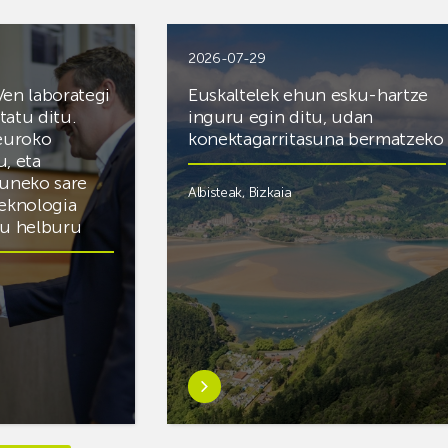
2026-07-29
Ven laborategi
Euskaltelek ehun esku-hartze
itatu ditu.
inguru egin ditu, udan
 euroko
konektagarritasuna bermatzeko
u, eta
zuneko sare
Albisteak
,
Bizkaia
teknologia
du helburu
Ezagutu
gehiago:Euskaltelek
ategi
ehun