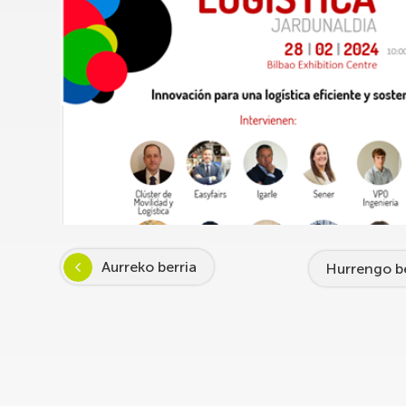
Aurreko berria
Hurrengo be