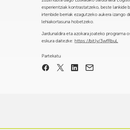
esperientziak kontrastatzeko, beste lankide
irtenbide berriak ezagutzeko aukera izango 
lehiakortasuna hobetzeko.
Jardunaldira eta azokara joateko programa o
eskura daitezke:
https://bit.ly/3wfRbuL
Partekatu