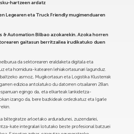
 esku-hartzeen ardatz
en Legearen eta Truck Friendly mugimenduaren
ics & Automation Bilbao azokarekin. Azoka horren
torearen gaitasun berritzailea irudikatuko duen
elburua da sektorearen eraldaketa digitala eta
uz eta hornidura-katearen lehiakortasunari lagunduz.
zabaltzeko asmoz, Mugikortasun eta Logistika Klusterrak
garren edizioa antolatuko du datorren otsailaren 28an.
parruan egingo da, eta elkarteak lankidetza-
zokan izango da, bere bazkideak ordezkatuz eta Igarle
ekin.
 biltegiratze arloetako arduradunei, zuzendariei,
ntza-kate integralari lotutako beste profesional batzuei
koa. Saioetan zehar, ezagutza eguneratzeko,