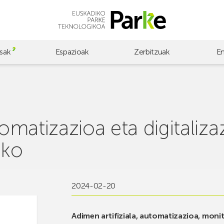
sak
Espazioak
Zerbitzuak
E
omatizazioa eta digitalizaz
eko
2024-02-20
Adimen artifiziala, automatizazioa, moni