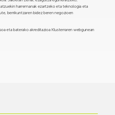
 batzuekin harremanak ezartzeko eta teknologia eta
dute, berrikuntzaren bidez beren negozioen
soa eta baterako akreditazioa Klusterraren webgunean