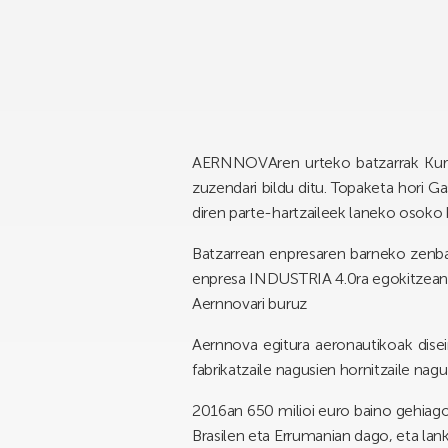
AERNNOVA
ren urteko batzarrak Ku
zuzendari bildu ditu. Topaketa hori G
diren parte-hartzaileek laneko osoko b
Batzarrean enpresaren barneko zenbai
enpresa INDUSTRIA 4.0ra egokitzean oin
Aernnovari buruz
Aernnova egitura aeronautikoak disei
fabrikatzaile nagusien hornitzaile nagu
2016an 650 milioi euro baino gehiagok
Brasilen eta Errumanian dago, eta lank