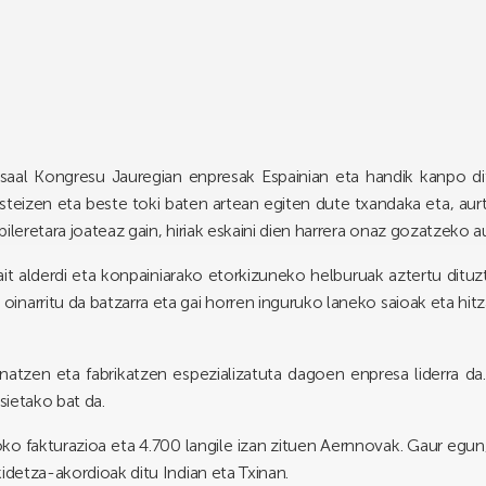
rsaal Kongresu Jauregian enpresak Espainian eta handik kanpo di
asteizen eta beste toki baten artean egiten dute txandaka eta, aur
ileretara joateaz gain, hiriak eskaini dien harrera onaz gozatzeko a
t alderdi eta konpainiarako etorkizuneko helburuak aztertu dituzt
arritu da batzarra eta gai horren inguruko laneko saioak eta hitza
natzen eta fabrikatzen espezializatuta dagoen enpresa liderra d
sietako bat da.
o fakturazioa eta 4.700 langile izan zituen Aernnovak. Gaur egun
idetza-akordioak ditu Indian eta Txinan.