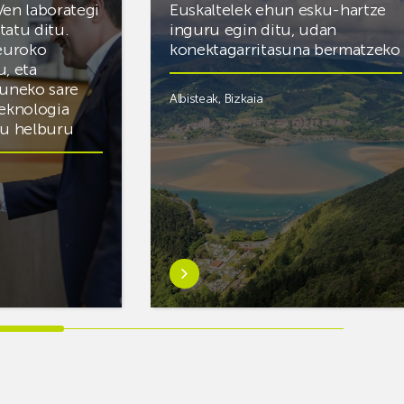
Ven laborategi
Euskaltelek ehun esku-hartze
itatu ditu.
inguru egin ditu, udan
 euroko
konektagarritasuna bermatzeko
u, eta
zuneko sare
Albisteak
,
Bizkaia
teknologia
du helburu
Ezagutu
gehiago:Euskaltelek
ategi
ehun
esku-
hartze
inguru
egin