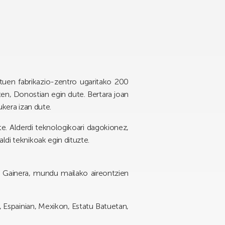
tuen fabrikazio-zentro ugaritako 200
ten, Donostian egin dute. Bertara joan
ukera izan dute.
e. Alderdi teknologikoari dagokionez,
ldi teknikoak egin dituzte.
a. Gainera, mundu mailako aireontzien
, Espainian, Mexikon, Estatu Batuetan,