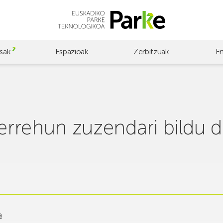
sak
Espazioak
Zerbitzuak
E
rrehun zuzendari bildu d