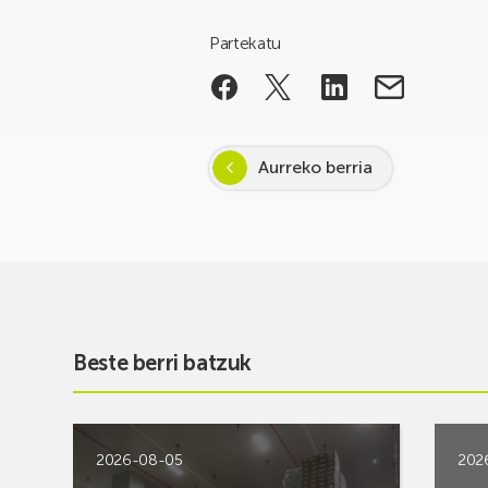
Partekatu
Aurreko berria
Beste berri batzuk
2026-08-05
202