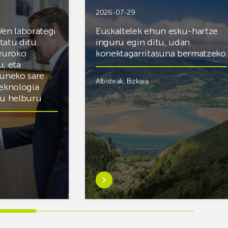
2026-07-29
Ven laborategi
Euskaltelek ehun esku-hartze
itatu ditu.
inguru egin ditu, udan
 euroko
konektagarritasuna bermatzeko
u, eta
zuneko sare
Albisteak
,
Bizkaia
teknologia
du helburu
Ezagutu
gehiago:Euskaltelek
ategi
ehun
esku-
hartze