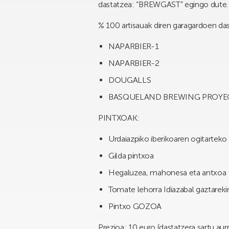
dastatzea: “BREWGAST”
egingo dute.
% 100 artisauak
diren garagardoen das
NAPARBIER-1
NAPARBIER-2
DOUGALLS
BASQUELAND BREWING PROYE
PINTXOAK:
Urdaiazpiko iberikoaren ogitarteko 
Gilda pintxoa
Hegaluzea, mahonesa eta antxoa
Tomate lehorra Idiazabal gaztarekin
Pintxo GOZOA
Prezioa: 10 euro (dastatzera sartu aur