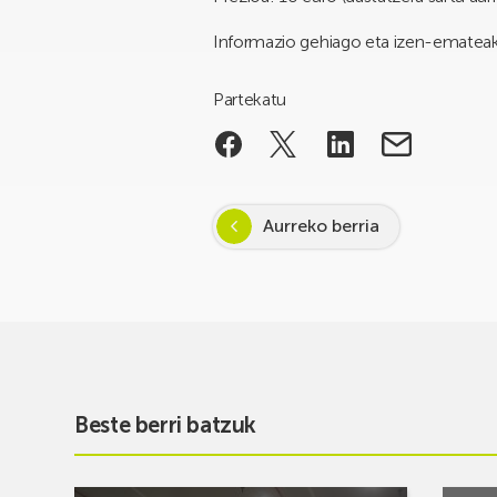
Informazio gehiago eta izen-ematea
Partekatu
Aurreko berria
Beste berri batzuk