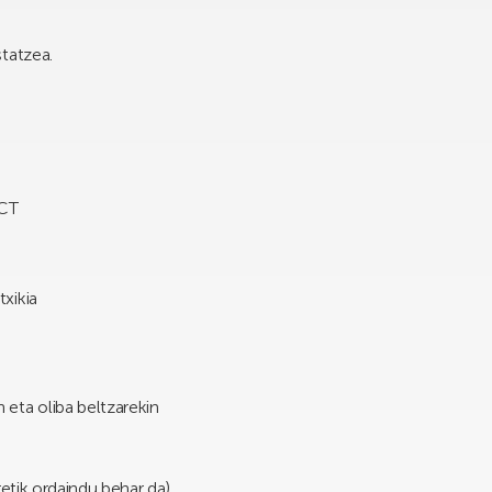
tatzea.
CT
txikia
 eta oliba beltzarekin
retik ordaindu behar da).