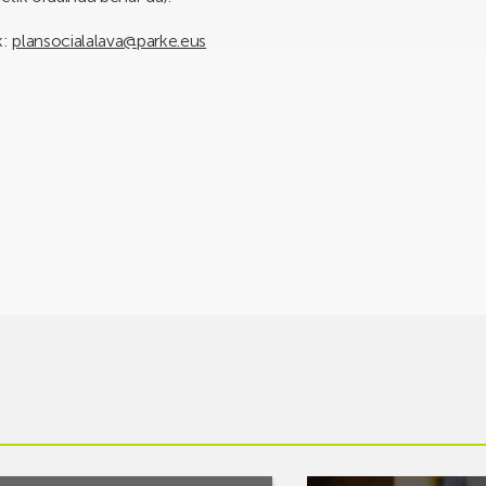
k:
plansocialalava@parke.eus