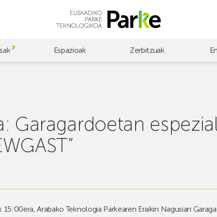
sak
Espazioak
Zerbitzuak
E
: Garagardoetan espezial
REWGAST”
k 15:00era
, Arabako Teknologia Parkearen Eraikin Nagusian
Garagar