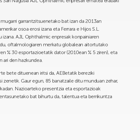
s Sari Nagusia AJL Ophthalmic enpresari ematea erabaki
 mugarri garrantzitsuenetako bat izan da 2013an
merikar osoa erosi izana eta Ferrara e Hijos S.L.
tu izana. AJL Ophthalmic enpresak konpainiaren
 du, oftalmologiaren merkatu globalean aitortutako
ren % 30 esportazioetatik dator (2010ean % 5 ziren), eta
n ari den hazkundea.
 bete dituenean iritsi da, AEBetatik bereziki
i zenetik. Gaur egun, 85 banatzaile ditu munduan zehar,
adan. Nazioarteko presentzia eta esportazioak
tasunetako bat bihurtu da, talentua eta berrikuntza