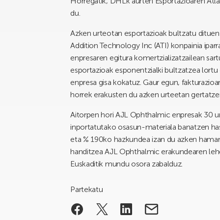
Horregatik, DHLk aurten Esportazioaren Atla
du.
Azken urteotan esportazioak bultzatu dituen
Addition Technology Inc (ATI) konpainia iparra
enpresaren egitura komertzializatzailean sar
esportazioak esponentzialki bultzatzea lortu
enpresa gisa kokatuz. Gaur egun, fakturazioa
horrek erakusten du azken urteetan gertatze
Aitorpen hori AJL Ophthalmic enpresak 30 urte
inportatutako osasun-materiala banatzen has
eta % 190ko hazkundea izan du azken hamark
handitzea AJL Ophthalmic erakundearen lehen
Euskaditik mundu osora zabalduz.
Partekatu