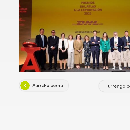
Aurreko berria
Hurrengo be