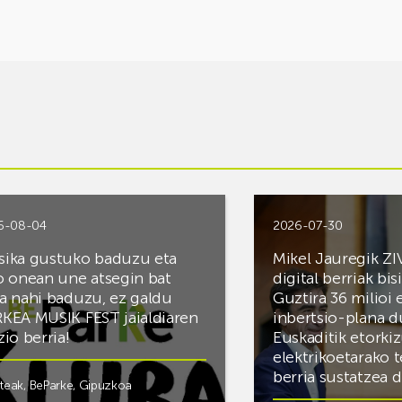
6-08-04
2026-07-30
ika gustuko baduzu eta
Mikel Jauregik ZI
o onean une atsegin bat
digital berriak bis
a nahi baduzu, ez galdu
Guztira 36 milioi
KEA MUSIK FEST jaialdiaren
inbertsio-plana d
zio berria!
Euskaditik etorki
elektrikoetarako 
berria sustatzea 
steak
,
BeParke
,
Gipuzkoa