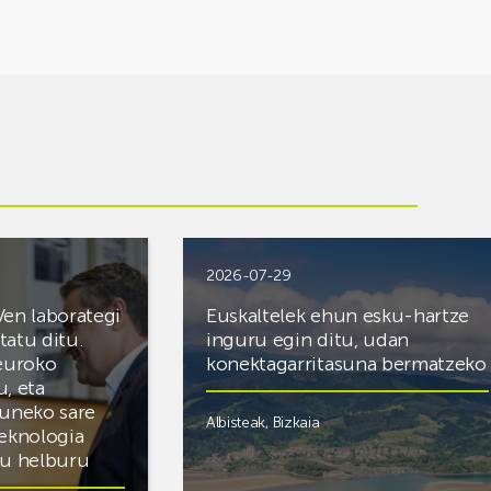
2026-07-29
Ven laborategi
Euskaltelek ehun esku-hartze
itatu ditu.
inguru egin ditu, udan
 euroko
konektagarritasuna bermatzeko
u, eta
zuneko sare
Albisteak
,
Bizkaia
teknologia
du helburu