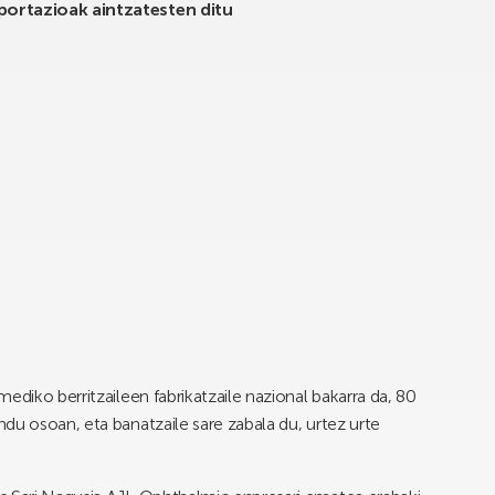
portazioak aintzatesten ditu
ediko berritzaileen fabrikatzaile nazional bakarra da, 80
du osoan, eta banatzaile sare zabala du, urtez urte