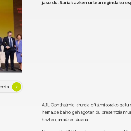
jaso du. Sariak azken urtean egindako es
rria
AJL Ophthalmic kirurgia oftalmikorako gailu m
herrialde baino gehiagotan du presentzia mun
hazten jarraitzen duena.