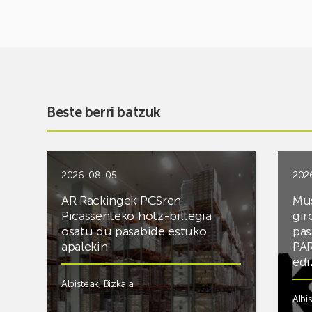
Beste berri batzuk
2026-08-05
202
AR Rackingek PCSren
Mus
Picassenteko hotz-biltegia
gir
osatu du pasabide estuko
pas
apalekin
PAR
edi
Albisteak
,
Bizkaia
Albi