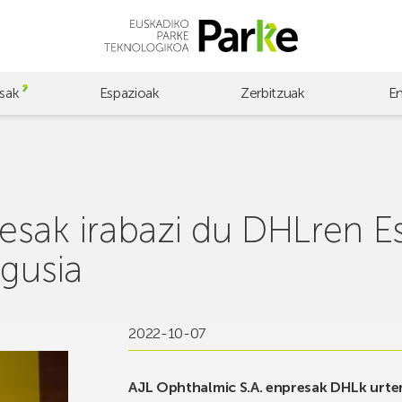
sak
Espazioak
Zerbitzuak
E
sak irabazi du DHLren E
agusia
2022-10-07
AJL Ophthalmic S.A. enpresak DHLk urte