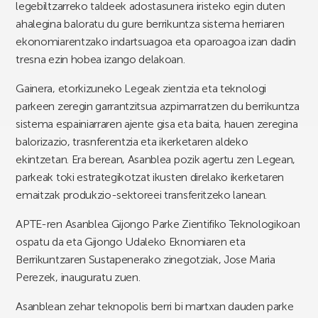
legebiltzarreko taldeek adostasunera iristeko egin duten
ahalegina baloratu du gure berrikuntza sistema herriaren
ekonomiarentzako indartsuagoa eta oparoagoa izan dadin
tresna ezin hobea izango delakoan.
Gainera, etorkizuneko Legeak zientzia eta teknologi
parkeen zeregin garrantzitsua azpimarratzen du berrikuntza
sistema espainiarraren ajente gisa eta baita, hauen zeregina
balorizazio, trasnferentzia eta ikerketaren aldeko
ekintzetan. Era berean, Asanblea pozik agertu zen Legean,
parkeak toki estrategikotzat ikusten direlako ikerketaren
emaitzak produkzio-sektoreei transferitzeko lanean.
APTE-ren Asanblea Gijongo Parke Zientifiko Teknologikoan
ospatu da eta Gijongo Udaleko Eknomiaren eta
Berrikuntzaren Sustapenerako zinegotziak, Jose Maria
Perezek, inauguratu zuen.
Asanblean zehar teknopolis berri bi martxan dauden parke