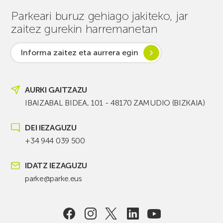
Parkeari buruz gehiago jakiteko, jar
zaitez gurekin harremanetan
Informa zaitez eta aurrera egin
AURKI GAITZAZU
IBAIZABAL BIDEA, 101 - 48170 ZAMUDIO (BIZKAIA)
DEI IEZAGUZU
+34 944 039 500
IDATZ IEZAGUZU
parke@parke.eus