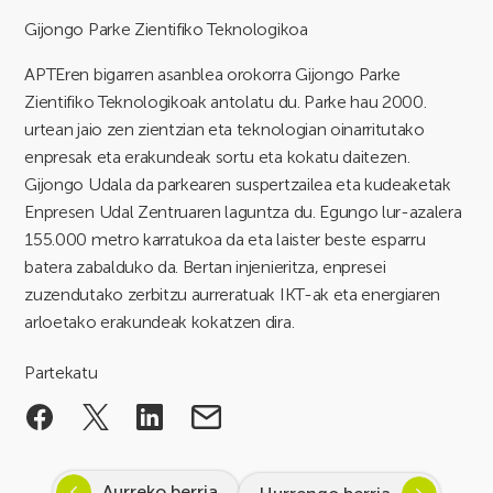
Gijongo Parke Zientifiko Teknologikoa
APTEren bigarren asanblea orokorra Gijongo Parke
Zientifiko Teknologikoak antolatu du. Parke hau 2000.
urtean jaio zen zientzian eta teknologian oinarritutako
enpresak eta erakundeak sortu eta kokatu daitezen.
Gijongo Udala da parkearen suspertzailea eta kudeaketak
Enpresen Udal Zentruaren laguntza du. Egungo lur-azalera
155.000 metro karratukoa da eta laister beste esparru
batera zabalduko da. Bertan injenieritza, enpresei
zuzendutako zerbitzu aurreratuak IKT-ak eta energiaren
arloetako erakundeak kokatzen dira.
Partekatu
Aurreko berria