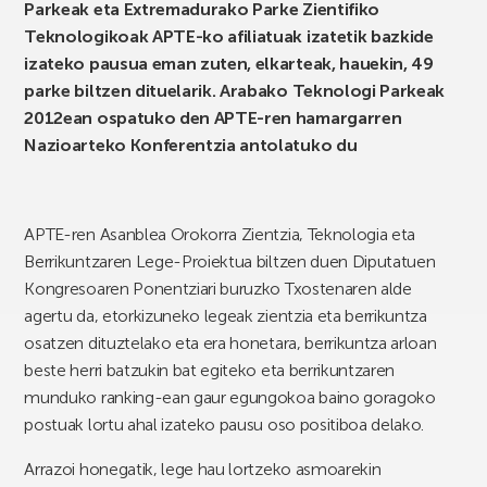
Parkeak eta Extremadurako Parke Zientifiko
Teknologikoak APTE-ko afiliatuak izatetik bazkide
izateko pausua eman zuten, elkarteak, hauekin, 49
parke biltzen dituelarik. Arabako Teknologi Parkeak
2012ean ospatuko den APTE-ren hamargarren
Nazioarteko Konferentzia antolatuko du
APTE-ren Asanblea Orokorra Zientzia, Teknologia eta
Berrikuntzaren Lege-Proiektua biltzen duen Diputatuen
Kongresoaren Ponentziari buruzko Txostenaren alde
agertu da, etorkizuneko legeak zientzia eta berrikuntza
osatzen dituztelako eta era honetara, berrikuntza arloan
beste herri batzukin bat egiteko eta berrikuntzaren
munduko ranking-ean gaur egungokoa baino goragoko
postuak lortu ahal izateko pausu oso positiboa delako.
Arrazoi honegatik, lege hau lortzeko asmoarekin