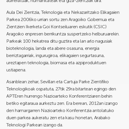
aurreratuak, humanitateak eta giza-zientziak dira.
Aula Dei Zientzia, Teknologia eta Nekazaritzako Elikagaien
Parkea 2006ko urrian sortu zen Aragoiko Gobernua eta
Zientzien Ikerketa Goi Kontseiluaren eskutik (CSIC)
Aragoiko enpresen berrikuntza suspertzeko helburuarekin.
Parkeak 100 hekatrea ditu guztira eta lan arlo nagusiak
bioteknologia, landa eta abere osasuna, energia
berriztagarriak, ingurugiroa, elikagaien segurtasuna,
ureztapen teknologia, biomasa eta azpiproduktuen
ustiapena.
Asanblean zehar, Sevillan eta Cartuja Parke Zientifiko
Teknologikoak ospatuta, 27tik 29ra bitartean egingo den
APTEren hurrengo Nazioarteko Konferentziaren behin
betiko egitaraua aurkeztu zen. Era berean, 2012an izango
den hamargarren Nazioarteko Konferentzia antolatuko
duen parkea aukeratu zen eta kasu honetan, Arabako
Teknologi Parkean izango da.