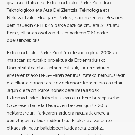
gisa akreditatu dira: Extremadurako Parke Zientifiko
Teknologikoa eta Aula Dei Zientzia, Teknologia eta
Nekazaritzako Elikagaien Parkea, hain zuzen ere. Bi sarrera
berri hauekin APTEk 49 parke bazkide ditu eta 31 afiliatu.
Beraz, elkartea osotzen duten parkeen %61 parke
operatiboak dira.
Extremadurako Parke Zientifiko Teknologikoa 2008ko
maiatzan sortutako proiektua da Extremadurako
Unibertsitatea eta Juntaren eskutik, Extremaduran
erreferentziako B+G+i-aren zentrua izateko helburuarekin
eta elkarte honen sare sozioekonomikoaren eraldaketari
lagun diezaion. Parke honek bere instalazioak
Extremadurako Unibertsitatean ditu, bere bi kanpusetan,
Caceresen bat eta Badajozen bestea, guztia 20,5
hektarearekin. Parkearen jarduera nagusiak energia
berriztagarriak, biomedikuntza, IKTak, nekazaritzako
elikagaiak, natur baliabideen kudeaketa, zerbitzu