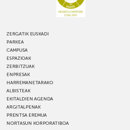
FEST
jaialdiaren
edizio
berria!
ZERGATIK EUSKADI
PARKEA
CAMPUSA
ESPAZIOAK
ZERBITZUAK
ENPRESAK
HARREMANETARAKO
ALBISTEAK
EKITALDIEN AGENDA
ARGITALPENAK
PRENTSA EREMUA
NORTASUN KORPORATIBOA