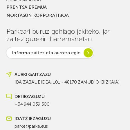
PRENTSA EREMUA
NORTASUN KORPORATIBOA
Parkeari buruz gehiago jakiteko, jar
zaitez gurekin harremanetan
Informa zaitez eta aurrera egin
AURKI GAITZAZU
IBAIZABAL BIDEA, 101 - 48170 ZAMUDIO (BIZKAIA)
DEI IEZAGUZU
+34 944 039 500
IDATZ IEZAGUZU
parke@parke.eus