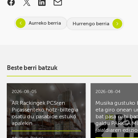
Aurreko berria
Hurrengo berria
Beste berri batzuk
2026-08-05
2026-08-04
AR Rackingek PCSren
Musika gustuko
Picassenteko hotz-biltegia
eta giro onean u
osatu du pasabide estuko
bat pasa nahi ba
apalekin
galdu PARKEA M
jaialdiaren edizio