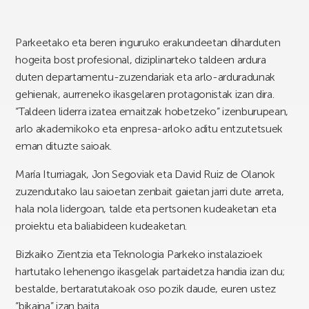
Parkeetako eta beren inguruko erakundeetan diharduten
hogeita bost profesional, diziplinarteko taldeen ardura
duten departamentu-zuzendariak eta arlo-arduradunak
gehienak, aurreneko ikasgelaren protagonistak izan dira.
“Taldeen liderra izatea emaitzak hobetzeko” izenburupean,
arlo akademikoko eta enpresa-arloko aditu entzutetsuek
eman dituzte saioak.
María Iturriagak, Jon Segoviak eta David Ruiz de Olanok
zuzendutako lau saioetan zenbait gaietan jarri dute arreta,
hala nola lidergoan, talde eta pertsonen kudeaketan eta
proiektu eta baliabideen kudeaketan.
Bizkaiko Zientzia eta Teknologia Parkeko instalazioek
hartutako lehenengo ikasgelak partaidetza handia izan du;
bestalde, bertaratutakoak oso pozik daude, euren ustez
“bikaina” izan baita.