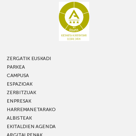
galdu
PARKEA
MUSIK
FEST
jaialdiaren
edizio
berria!
ZERGATIK EUSKADI
PARKEA
CAMPUSA
ESPAZIOAK
ZERBITZUAK
ENPRESAK
HARREMANETARAKO
ALBISTEAK
EKITALDIEN AGENDA
ARGITALPENAK