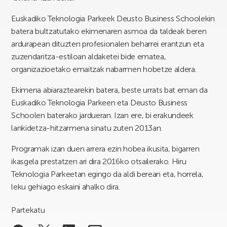
Euskadiko Teknologia Parkeek Deusto Business Schoolekin
batera bultzatutako ekimenaren asmoa da taldeak beren
ardurapean dituzten profesionalen beharrei erantzun eta
zuzendaritza-estiloan aldaketei bide ematea,
organizazioetako emaitzak nabarmen hobetze aldera.
Ekimena abiaraztearekin batera, beste urrats bat eman da
Euskadiko Teknologia Parkeen eta Deusto Business
Schoolen baterako jardueran. Izan ere, bi erakundeek
lankidetza-hitzarmena sinatu zuten 2013an.
Programak izan duen arrera ezin hobea ikusita, bigarren
ikasgela prestatzen ari dira 2016ko otsailerako. Hiru
Teknologia Parkeetan egingo da aldi berean eta, horrela,
leku gehiago eskaini ahalko dira.
Partekatu