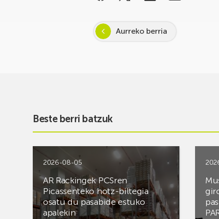
Aurreko berria
Beste berri batzuk
2026-08-05
202
AR Rackingek PCSren
Mus
Picassenteko hotz-biltegia
gir
osatu du pasabide estuko
pas
apalekin
PAR