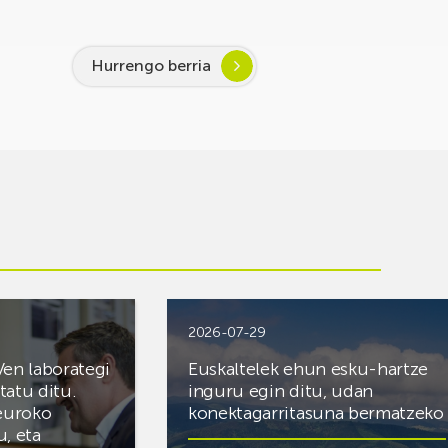
Hurrengo berria
2026-07-29
Ven laborategi
Euskaltelek ehun esku-hartze
itatu ditu.
inguru egin ditu, udan
 euroko
konektagarritasuna bermatzeko
u, eta