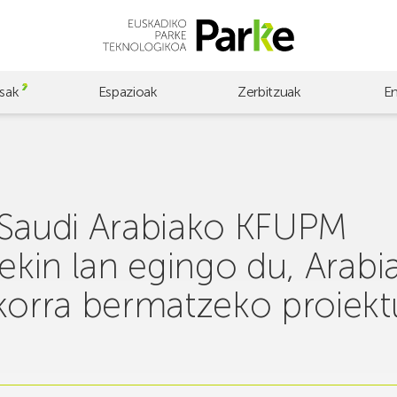
sak
Espazioak
Zerbitzuak
E
 Saudi Arabiako KFUPM
rekin lan egingo du, Arab
nkorra bermatzeko proiek