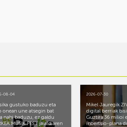
6-08-04
2026-07-30
ika gustuko baduzu eta
Mikel Jauregik ZI
o onean une atsegin bat
digital berriak bis
a nahi baduzu, ez galdu
Guztira 36 milioi
KEA MUSIK FEST jaialdiaren
inbertsio-plana d