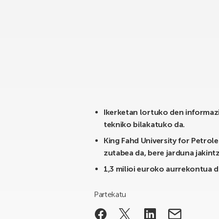
Ikerketan lortuko den informazi
tekniko bilakatuko da.
King Fahd University for Petrol
zutabea da, bere jarduna jakintz
1,3 milioi euroko aurrekontua 
Partekatu