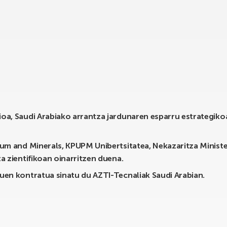
oa, Saudi Arabiako arrantza jardunaren esparru estrategikoa 
eum and Minerals, KPUPM Unibertsitatea, Nekazaritza Ministe
a zientifikoan oinarritzen duena.
duen kontratua sinatu du AZTI-Tecnaliak Saudi Arabian.