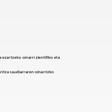
ezartzeko oinarri zientifiko eta
ritza saudiarraren oinarrizko