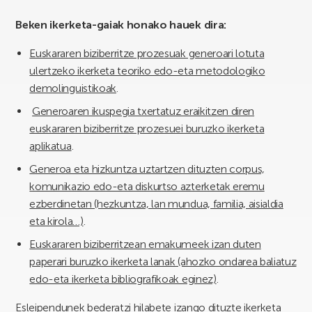
Beken ikerketa-gaiak honako hauek dira:
Euskararen biziberritze prozesuak generoari lotuta
ulertzeko ikerketa teoriko edo-eta metodologiko
demolinguistikoak
.
Generoaren ikuspegia txertatuz eraikitzen diren
euskararen biziberritze prozesuei buruzko ikerketa
aplikatua
.
Generoa eta hizkuntza uztartzen dituzten corpus,
komunikazio edo-eta diskurtso azterketak eremu
ezberdinetan (hezkuntza, lan mundua, familia, aisialdia
eta kirola…)
.
Euskararen biziberritzean emakumeek izan duten
paperari buruzko ikerketa lanak (ahozko ondarea baliatuz
edo-eta ikerketa bibliografikoak eginez)
.
Esleipendunek bederatzi hilabete izango dituzte ikerketa