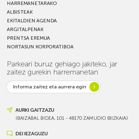
HARREMANETARAKO
ALBISTEAK
EKITALDIEN AGENDA
ARGITALPENAK
PRENTSA EREMUA
NORTASUN KORPORATIBOA
Parkeari buruz gehiago jakiteko, jar
zaitez gurekin harremanetan
Informa zaitez eta aurrera egin
AURKI GAITZAZU
IBAIZABAL BIDEA, 101 - 48170 ZAMUDIO (BIZKAIA)
DEI IEZAGUZU