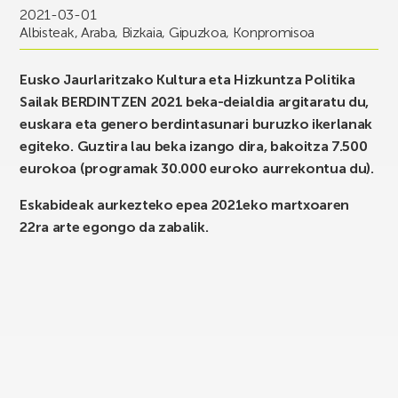
2021-03-01
Albisteak
,
Araba
,
Bizkaia
,
Gipuzkoa
,
Konpromisoa
Eusko Jaurlaritzako Kultura eta Hizkuntza Politika
Sailak BERDINTZEN 2021 beka-deialdia argitaratu du,
euskara eta genero berdintasunari buruzko ikerlanak
egiteko. Guztira lau beka izango dira, bakoitza 7.500
eurokoa (programak 30.000 euroko aurrekontua du).
Eskabideak aurkezteko epea 2021eko martxoaren
22ra arte egongo da zabalik.