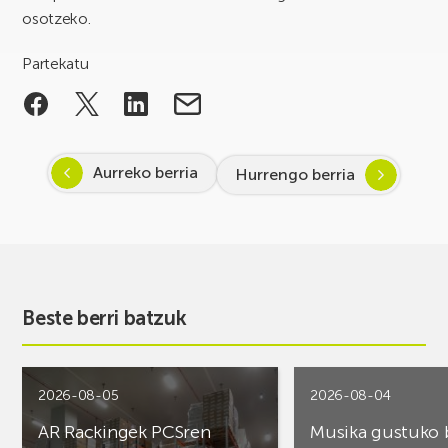
osotzeko.
Partekatu
Aurreko berria
Hurrengo berria
Beste berri batzuk
2026-08-05
2026-08-04
AR Rackingek PCSren
Musika gustuko