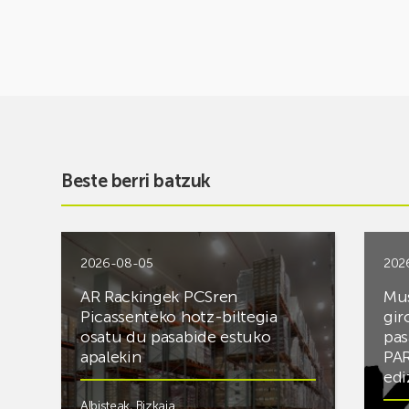
Beste berri batzuk
2026-08-05
202
AR Rackingek PCSren
Mus
Picassenteko hotz-biltegia
gir
osatu du pasabide estuko
pas
apalekin
PAR
edi
Albisteak
,
Bizkaia