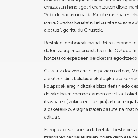
erraztasun handiagoari erantzuten diote, nahi
“Adibide nabarmena da Mediterraneoaren eki
izana, Suezko Kanaletik heldu eta espezie au
aldatuz”, gehitu du Chustek.
Bestalde, desborealizazioak Mediterraneoko
duten zaurgarritasuna islatzen du. Oztopo fi
hotzetako espezieen beroketara egokitzeko 
Gutxituz doazen arrain-espezieen artean, Me
aurkitzen dira, baliabide ekologiko eta komert
kolapsoak eragin ditzake biztanlerian edo des
dezake haien menpe dauden arrantza-tokietan
itsasoaren (izokina edo aingira) artean migr
aldaketekiko, eragina izaten baitute hainbat
adituak.
Europako itsas komunitateetako beste biztan
itsasoaren tenperaturaren igoera gero eta h