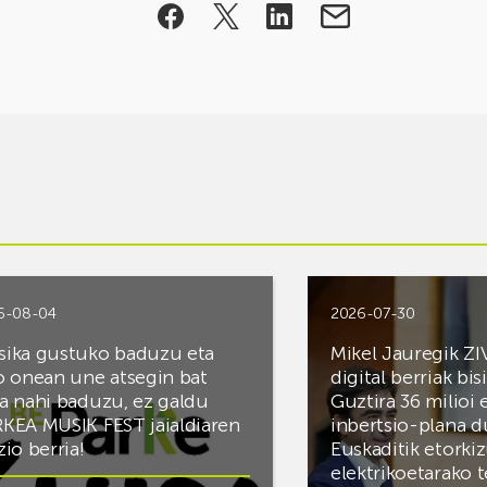
6-08-04
2026-07-30
ika gustuko baduzu eta
Mikel Jauregik ZI
o onean une atsegin bat
digital berriak bis
a nahi baduzu, ez galdu
Guztira 36 milioi
KEA MUSIK FEST jaialdiaren
inbertsio-plana d
zio berria!
Euskaditik etorki
elektrikoetarako 