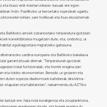
z eta itsaso erdi-itxietan inbasio-kasuak ere egon.
aldean Indo-Pazifikoko ur beroetako espezieak ugaritu
toktonoekin lehian, sare trofikoak eta itsas ekosistemak
 eta Baltikoko arroek ozeanoetako tenperatura igotzean
sikoek konektibitatea mugatzen dute, eta, ondorioz, ur
habitat egokiagoetara migratzeko gaitasuna.
diterraneoko sardina europarra eta Baltikoko bakailaoa
zial garrantzitsuak direnak. “Tenperaturak igotzeak
agerpen lokal funtzionalak, eta horrek eragina izan
 eta tokiko ekonomietan. Bereziki, ur gezaren eta
atzen duten espezie diadromoek kalteberak dira klima-
 bizi-etapatan eta habitatetan”, nabarmendu du AZTIko
le batzuk ere, hala nola koraligenoa eta zooplanktona,
andiagoaren eraginpean daude, eta horrek eragina du