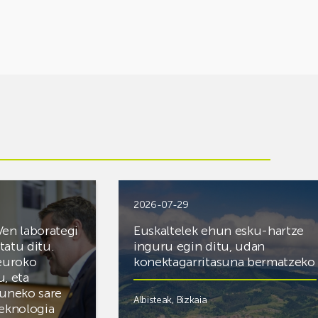
2026-07-29
Ven laborategi
Euskaltelek ehun esku-hartze
itatu ditu.
inguru egin ditu, udan
 euroko
konektagarritasuna bermatzeko
u, eta
zuneko sare
Albisteak
,
Bizkaia
teknologia