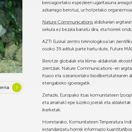
beroagoetako espezieen ugaritasuna areagotu
azkarrago berotuz, ur hotzetako organismoa
Nature Communications
aldizkarian argitar
sekula ez bezala banatu dira, eta horrek ondo
AZTI Euskal zentro teknologikoa lan zientif
osoko 39 adituk parte hartu dute, Future MA
Berotze globalak eta klima-aldaketak ekosis
zientziak. Nature Communications-en argitar
itsaso eta ozeanoetako biodibertsitatearen a
etengabeko igoeragatik.
rria
Zehazki, Europako itsas komunitateen (zoop
eta arrainak) epe luzeko joerak eta aldaketa
ikerketak.
Horretarako, Komunitateen Tenperatura Indizea
estandarizatu horrek informazio kuantitatib