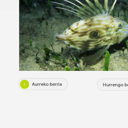
Aurreko berria
Hurrengo be