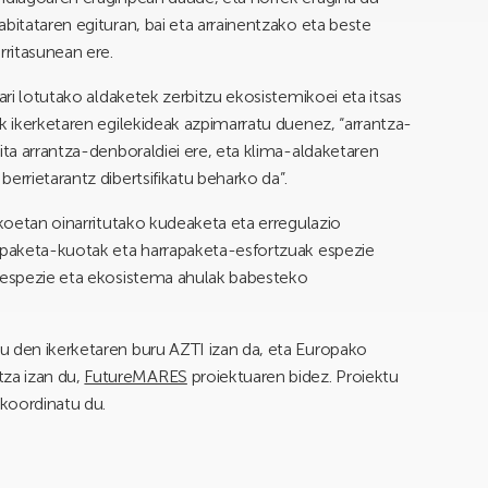
bitataren egituran, bai eta arrainentzako eta beste
ritasunean ere.
ari lotutako aldaketek zerbitzu ekosistemikoei eta itsas
k ikerketaren egilekideak azpimarratu duenez, “arrantza-
ita arrantza-denboraldiei ere, eta klima-aldaketaren
errietarantz dibertsifikatu beharko da”.
ikoetan oinarritutako kudeaketa eta erregulazio
rapaketa-kuotak eta harrapaketa-esfortzuak espezie
a espezie eta ekosistema ahulak babesteko
atu den ikerketaren buru AZTI izan da, eta Europako
za izan du,
FutureMARES
proiektuaren bidez. Proiektu
 koordinatu du.