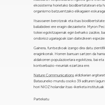
ekosistema horietako biodibertsitatean eta ha
organismo batzuentzako elikagaien eskuragar
Itsasoaren berotzeak eta itsas biodibertsitate
baliabideei ere eragin diezaiekete. Myron Pec
tokiei egokitzapenak egin beharko zaizkie, ba
ondorioz ugariagoak izan daitezkeen espezie b
Gainera, funtsezkoak izango dira datu zientif
eraginkorrak. Horren barruan sartzen da har
aldakorren populazioetara egokitzea, bai et
kontserbazio-neurriak ezartzea ere.
Nature Communications
aldizkarian argitar
Batasuneko mundu osoko 39 adituren lagunt
hori NIOZ holandar itsas-ikerketa institutuak
Partekatu