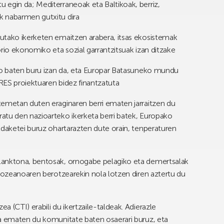
 egin da; Mediterraneoak eta Baltikoak, berriz,
k nabarmen gutxitu dira
atutako ikerketen emaitzen arabera, itsas ekosistemak
rio ekonomiko eta sozial garrantzitsuak izan ditzake
iko baten buru izan da, eta Europar Batasuneko mundu
RES proiektuaren bidez finantzatuta
temetan duten eraginaren berri ematen jarraitzen du
atu den nazioarteko ikerketa berri batek, Europako
ldaketei buruz ohartarazten dute orain, tenperaturen
lanktona, bentosak, ornogabe pelagiko eta demertsalak
k ozeanoaren berotzearekin nola lotzen diren aztertu du
 (CTI) erabili du ikertzaile-taldeak. Adierazle
oa ematen du komunitate baten osaerari buruz, eta