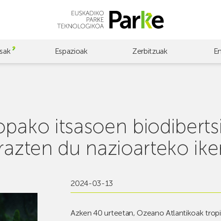
sak
Espazioak
Zerbitzuak
E
opako itsasoen biodiberts
razten du nazioarteko ike
2024-03-13
Azken 40 urteetan, Ozeano Atlantikoak tropik