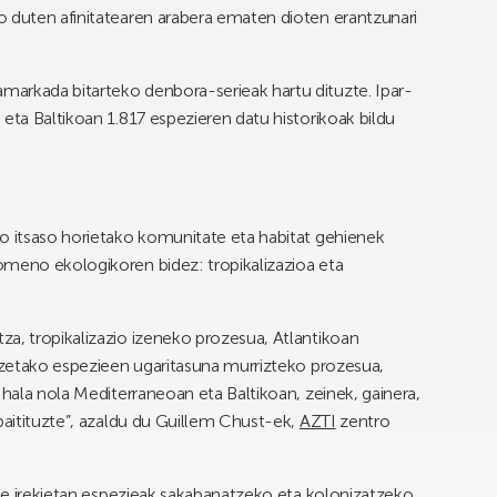
o duten afinitatearen arabera ematen dioten erantzunari
arkada bitarteko denbora-serieak hartu dituzte. Ipar-
eta Baltikoan 1.817 espezieren datu historikoak bildu
ko itsaso horietako komunitate eta habitat gehienek
omeno ekologikoren bidez: tropikalizazioa eta
a, tropikalizazio izeneko prozesua, Atlantikoan
otzetako espezieen ugaritasuna murrizteko prozesua,
 hala nola Mediterraneoan eta Baltikoan, zeinek, gainera,
baitituzte”, azaldu du Guillem Chust-ek,
AZTI
zentro
une irekietan espezieak sakabanatzeko eta kolonizatzeko