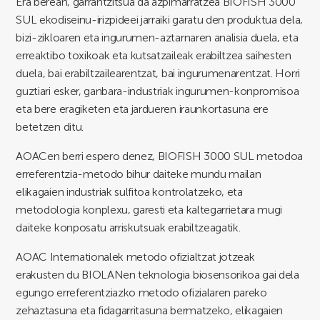
Era berean, garrantzitsua da azpimarratzea BIOFISH 3000
SUL ekodiseinu-irizpideei jarraiki garatu den produktua dela,
bizi-zikloaren eta ingurumen-aztarnaren analisia duela, eta
erreaktibo toxikoak eta kutsatzaileak erabiltzea saihesten
duela, bai erabiltzailearentzat, bai ingurumenarentzat. Horri
guztiari esker, ganbara-industriak ingurumen-konpromisoa
eta bere eragiketen eta jardueren iraunkortasuna ere
betetzen ditu.
AOACen berri espero denez, BIOFISH 3000 SUL metodoa
erreferentzia-metodo bihur daiteke mundu mailan
elikagaien industriak sulfitoa kontrolatzeko, eta
metodologia konplexu, garesti eta kaltegarrietara mugi
daiteke konposatu arriskutsuak erabiltzeagatik.
AOAC Internationalek metodo ofizialtzat jotzeak
erakusten du BIOLANen teknologia biosensorikoa gai dela
egungo erreferentziazko metodo ofizialaren pareko
zehaztasuna eta fidagarritasuna bermatzeko, elikagaien