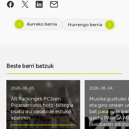
Aurreko berria
Hurrengo berria
Beste berri batzuk
2026-08-05
2026-08-04
AR Rackingek PCSren
Musika gustuko
Picassenteko hotz-biltegia
eta giro onean u
osatu du pasabide estuko
bat pasa nahi ba
apalekin
galdu PARKEA M
jaialdiaren edizio