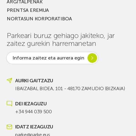
ARGITALPENAK
PRENTSA EREMUA
NORTASUN KORPORATIBOA
Parkeari buruz gehiago jakiteko, jar
zaitez gurekin harremanetan
Informa zaitez eta aurrera egin
AURKI GAITZAZU
IBAIZABAL BIDEA, 101 - 48170 ZAMUDIO (BIZKAIA)
DEI IEZAGUZU
+34 944 039 500
IDATZ IEZAGUZU
parke@parke.eus