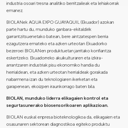
industria osoari tresna analitiko berritzaileak eta lehiakorrak
emanez.
BIOLANek AQUA EXPO GUAYAQUIL (Ekuador) azokan
parte hartu du, munduko ganbara-ekitaldirik
garrantzitsuenetako batean, bere aintzatespen berria
ezagutzera emateko eta azken urteotan Ekuadorko
bezeroei BIOLANen produktuetan jarritako konfiantza
eskertzeko. Ekuadorreko akuikulturaren eta izkira-
arrantzaren industriak pisu ekonomiko handia du
herrialdean, eta azken urteotan herrialdeak gorakada
nabarmena izan du teknologiaren ikerketan eta
garapenean, ekoizpen iraunkorrago baten bila.
BIOLAN, munduko liderra elikagaien kontrol eta
segurtasunerako biosensorikoaren aplikazioan.
BIOLAN euskal enpresa bioteknologikoa da, elikagaien eta
osasunaren sektorean diagnostikoa egiteko produktu