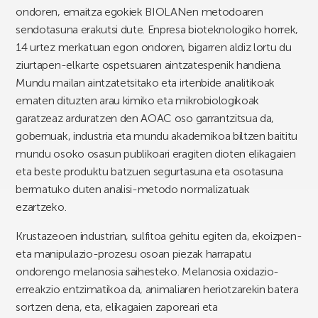
ondoren, emaitza egokiek BIOLANen metodoaren
sendotasuna erakutsi dute. Enpresa bioteknologiko horrek,
14 urtez merkatuan egon ondoren, bigarren aldiz lortu du
ziurtapen-elkarte ospetsuaren aintzatespenik handiena.
Mundu mailan aintzatetsitako eta irtenbide analitikoak
ematen dituzten arau kimiko eta mikrobiologikoak
garatzeaz arduratzen den AOAC oso garrantzitsua da,
gobernuak, industria eta mundu akademikoa biltzen baititu
mundu osoko osasun publikoari eragiten dioten elikagaien
eta beste produktu batzuen segurtasuna eta osotasuna
bermatuko duten analisi-metodo normalizatuak
ezartzeko.
Krustazeoen industrian, sulfitoa gehitu egiten da, ekoizpen-
eta manipulazio-prozesu osoan piezak harrapatu
ondorengo melanosia saihesteko. Melanosia oxidazio-
erreakzio entzimatikoa da, animaliaren heriotzarekin batera
sortzen dena, eta, elikagaien zaporeari eta