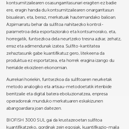
kontsumitzailearen osasungarritasunari eragiten ez badie
ere, eragin handia du kontsumitzailearen onargarritasun
bisualean, eta, beraz, merkatuak hautemandako balioan.
Azpimarratu behar da sulfitoa nahitaezko kontrol-
parametroa dela esportaziorako eta kontsumorako, eta,
horregatik, funtsezkoa dela neurtzeko tresna azkar, zehatz,
erraz eta adimendunak izatea. Sulfito-kantitatea
zehaztasunik gabe kuantifikatuz gero, litekeena da
produktua ez esportatzea, eta horrek eragina izango du
herrialde ekoizleen ekonomian.
Aurrekari horiekin, funtsezkoa da sulfitoaren neurketak
metodo analogiko eta artisau-metodoetatik irtenbide
berritzaile eta digital batera eboluzionatzea, enpresa
operadoreak munduko merkatuaren eskakizunen
abangoardiara joan daitezen.
BIOFISH 3000 SUL gai da krustazeoetan sulfitoa
kuantifikatzeko, gordinak zein egosiak, kuantifikazio-maila