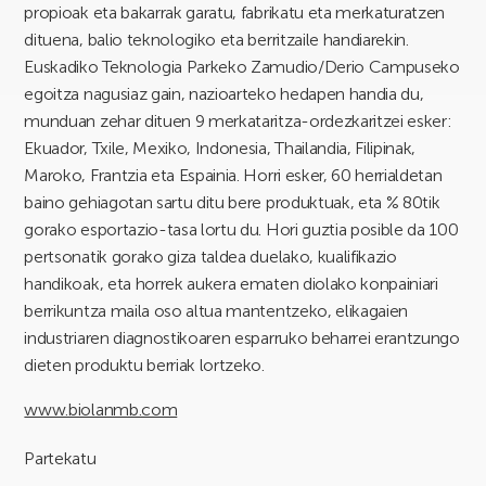
propioak eta bakarrak garatu, fabrikatu eta merkaturatzen
dituena, balio teknologiko eta berritzaile handiarekin.
Euskadiko Teknologia Parkeko Zamudio/Derio Campuseko
egoitza nagusiaz gain, nazioarteko hedapen handia du,
munduan zehar dituen 9 merkataritza-ordezkaritzei esker:
Ekuador, Txile, Mexiko, Indonesia, Thailandia, Filipinak,
Maroko, Frantzia eta Espainia. Horri esker, 60 herrialdetan
baino gehiagotan sartu ditu bere produktuak, eta % 80tik
gorako esportazio-tasa lortu du. Hori guztia posible da 100
pertsonatik gorako giza taldea duelako, kualifikazio
handikoak, eta horrek aukera ematen diolako konpainiari
berrikuntza maila oso altua mantentzeko, elikagaien
industriaren diagnostikoaren esparruko beharrei erantzungo
dieten produktu berriak lortzeko.
www.biolanmb.com
Partekatu