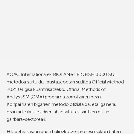
AOAC Internationalek BIOLANen BIOFISH 3000 SUL
metodoa sartu du, krustazeoetan sulfitoa Official Method
2021.09 gisa kuantifikatzeko, Official Methods of
AnalysisSM (OMA) programa zorrotzaren pean.
Konpainiaren bigarren metodo ofiziala da, eta, gainera,
orain arte ikusi ez diren abantailak eskaintzen dizkio
ganbara-sektoreari.
Hilabeteak iraun duen baliozkotze-prozesu sakon baten