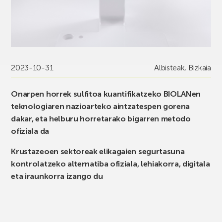
2023-10-31
Albisteak
,
Bizkaia
Onarpen horrek sulfitoa kuantifikatzeko BIOLANen
teknologiaren nazioarteko aintzatespen gorena
dakar, eta helburu horretarako bigarren metodo
ofiziala da
Krustazeoen sektoreak elikagaien segurtasuna
kontrolatzeko alternatiba ofiziala, lehiakorra, digitala
eta iraunkorra izango du