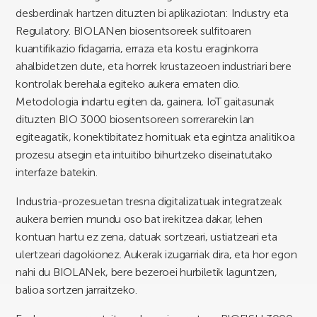
desberdinak hartzen dituzten bi aplikaziotan: Industry eta
Regulatory. BIOLANen biosentsoreek sulfitoaren
kuantifikazio fidagarria, erraza eta kostu eraginkorra
ahalbidetzen dute, eta horrek krustazeoen industriari bere
kontrolak berehala egiteko aukera ematen dio.
Metodologia indartu egiten da, gainera, IoT gaitasunak
dituzten BIO 3000 biosentsoreen sorrerarekin lan
egiteagatik, konektibitatez hornituak eta egintza analitikoa
prozesu atsegin eta intuitibo bihurtzeko diseinatutako
interfaze batekin.
Industria-prozesuetan tresna digitalizatuak integratzeak
aukera berrien mundu oso bat irekitzea dakar, lehen
kontuan hartu ez zena, datuak sortzeari, ustiatzeari eta
ulertzeari dagokionez. Aukerak izugarriak dira, eta hor egon
nahi du BIOLANek, bere bezeroei hurbiletik laguntzen,
balioa sortzen jarraitzeko.