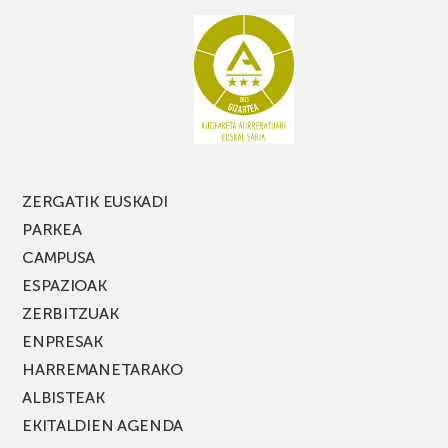
ez
galdu
PARKEA
MUSIK
FEST
jaialdiaren
edizio
berria!
ZERGATIK EUSKADI
PARKEA
CAMPUSA
ESPAZIOAK
ZERBITZUAK
ENPRESAK
HARREMANETARAKO
ALBISTEAK
EKITALDIEN AGENDA