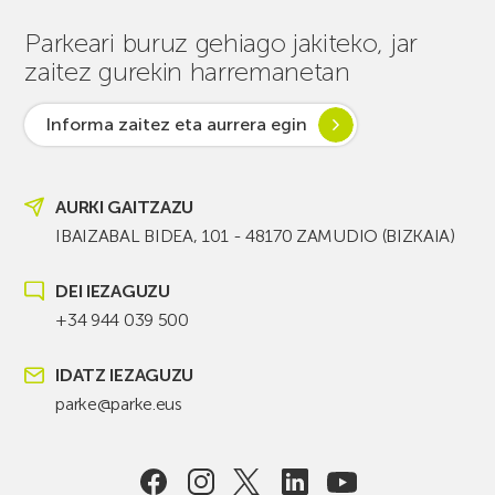
Parkeari buruz gehiago jakiteko, jar
zaitez gurekin harremanetan
Informa zaitez eta aurrera egin
AURKI GAITZAZU
IBAIZABAL BIDEA, 101 - 48170 ZAMUDIO (BIZKAIA)
DEI IEZAGUZU
+34 944 039 500
IDATZ IEZAGUZU
parke@parke.eus