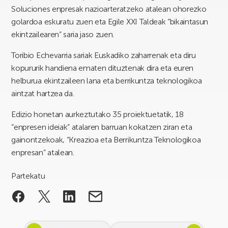
Soluciones enpresak nazioarteratzeko atalean ohorezko
golardoa eskuratu zuen eta Egile XXI Taldeak “bikaintasun
ekintzailearen” saria jaso zuen.
Toribio Echevarria sariak Euskadiko zaharrenak eta diru
kopururik handiena ematen dituztenak dira eta euren
helburua ekintzaileen lana eta berrikuntza teknologikoa
aintzat hartzea da.
Edizio honetan aurkeztutako 35 proiektuetatik, 18
“enpresen ideiak” atalaren barruan kokatzen ziran eta
gainontzekoak, “Kreazioa eta Berrikuntza Teknologikoa
enpresan” atalean.
Partekatu