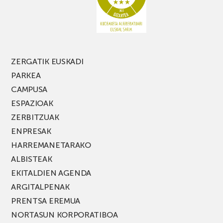
FEST
jaialdiaren
edizio
berria!
ZERGATIK EUSKADI
PARKEA
CAMPUSA
ESPAZIOAK
ZERBITZUAK
ENPRESAK
HARREMANETARAKO
ALBISTEAK
EKITALDIEN AGENDA
ARGITALPENAK
PRENTSA EREMUA
NORTASUN KORPORATIBOA