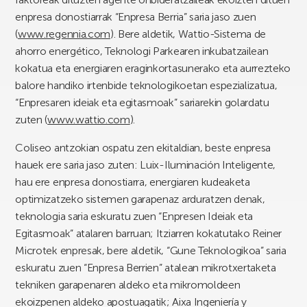
enpresa donostiarrak “Enpresa Berria” saria jaso zuen
(
www.regennia.com
). Bere aldetik, Wattio-Sistema de
ahorro energético, Teknologi Parkearen inkubatzailean
kokatua eta energiaren eraginkortasunerako eta aurrezteko
balore handiko irtenbide teknologikoetan espezializatua,
“Enpresaren ideiak eta egitasmoak” sariarekin golardatu
zuten (
www.wattio.com
).
Coliseo antzokian ospatu zen ekitaldian, beste enpresa
hauek ere saria jaso zuten: Luix-Iluminación Inteligente,
hau ere enpresa donostiarra, energiaren kudeaketa
optimizatzeko sistemen garapenaz arduratzen denak,
teknologia saria eskuratu zuen “Enpresen Ideiak eta
Egitasmoak” atalaren barruan; Itziarren kokatutako Reiner
Microtek enpresak, bere aldetik, “Gune Teknologikoa” saria
eskuratu zuen “Enpresa Berrien” atalean mikrotxertaketa
tekniken garapenaren aldeko eta mikromoldeen
ekoizpenen aldeko apostuagatik; Aixa Ingeniería y