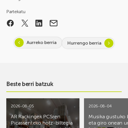
Partekatu
Aurreko berria
Hurrengo berria
Beste berri batzuk
2026-08-05
2026-08-04
AR Rackingek PCSren
Musika gustuko
Picassenteko hotz-biltegia
eta giro onean u