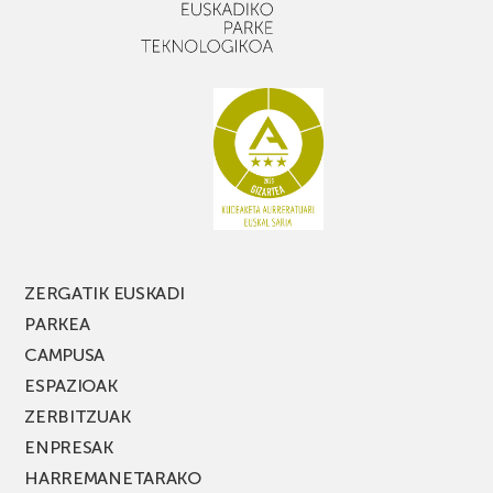
apalekin
nahi
baduzu,
ez
galdu
PARKEA
MUSIK
FEST
jaialdiaren
edizio
berria!
ZERGATIK EUSKADI
PARKEA
CAMPUSA
ESPAZIOAK
ZERBITZUAK
ENPRESAK
HARREMANETARAKO