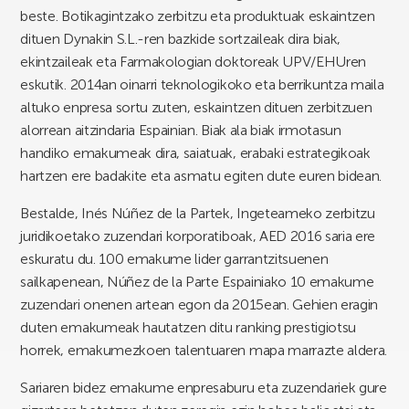
beste. Botikagintzako zerbitzu eta produktuak eskaintzen
dituen Dynakin S.L.-ren bazkide sortzaileak dira biak,
ekintzaileak eta Farmakologian doktoreak UPV/EHUren
eskutik. 2014an oinarri teknologikoko eta berrikuntza maila
altuko enpresa sortu zuten, eskaintzen dituen zerbitzuen
alorrean aitzindaria Espainian. Biak ala biak irmotasun
handiko emakumeak dira, saiatuak, erabaki estrategikoak
hartzen ere badakite eta asmatu egiten dute euren bidean.
Bestalde, Inés Núñez de la Partek, Ingeteameko zerbitzu
juridikoetako zuzendari korporatiboak, AED 2016 saria ere
eskuratu du. 100 emakume lider garrantzitsuenen
sailkapenean, Núñez de la Parte Espainiako 10 emakume
zuzendari onenen artean egon da 2015ean. Gehien eragin
duten emakumeak hautatzen ditu ranking prestigiotsu
horrek, emakumezkoen talentuaren mapa marrazte aldera.
Sariaren bidez emakume enpresaburu eta zuzendariek gure