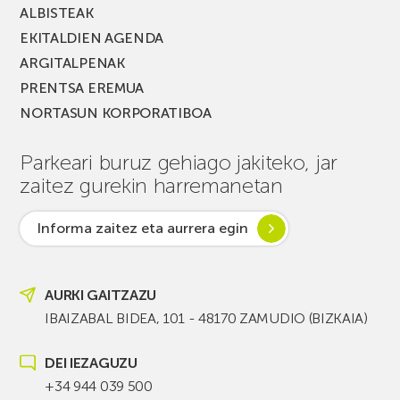
ALBISTEAK
EKITALDIEN AGENDA
ARGITALPENAK
PRENTSA EREMUA
NORTASUN KORPORATIBOA
Parkeari buruz gehiago jakiteko, jar
zaitez gurekin harremanetan
Informa zaitez eta aurrera egin
AURKI GAITZAZU
IBAIZABAL BIDEA, 101 - 48170 ZAMUDIO (BIZKAIA)
DEI IEZAGUZU
+34 944 039 500