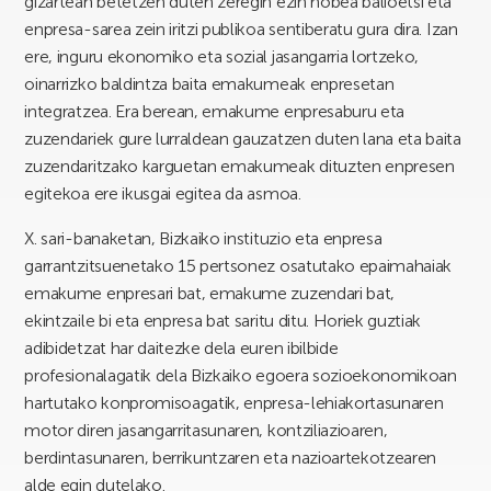
gizartean betetzen duten zeregin ezin hobea balioetsi eta
enpresa-sarea zein iritzi publikoa sentiberatu gura dira. Izan
ere, inguru ekonomiko eta sozial jasangarria lortzeko,
oinarrizko baldintza baita emakumeak enpresetan
integratzea. Era berean, emakume enpresaburu eta
zuzendariek gure lurraldean gauzatzen duten lana eta baita
zuzendaritzako karguetan emakumeak dituzten enpresen
egitekoa ere ikusgai egitea da asmoa.
X. sari-banaketan, Bizkaiko instituzio eta enpresa
garrantzitsuenetako 15 pertsonez osatutako epaimahaiak
emakume enpresari bat, emakume zuzendari bat,
ekintzaile bi eta enpresa bat saritu ditu. Horiek guztiak
adibidetzat har daitezke dela euren ibilbide
profesionalagatik dela Bizkaiko egoera sozioekonomikoan
hartutako konpromisoagatik, enpresa-lehiakortasunaren
motor diren jasangarritasunaren, kontziliazioaren,
berdintasunaren, berrikuntzaren eta nazioartekotzearen
alde egin dutelako.