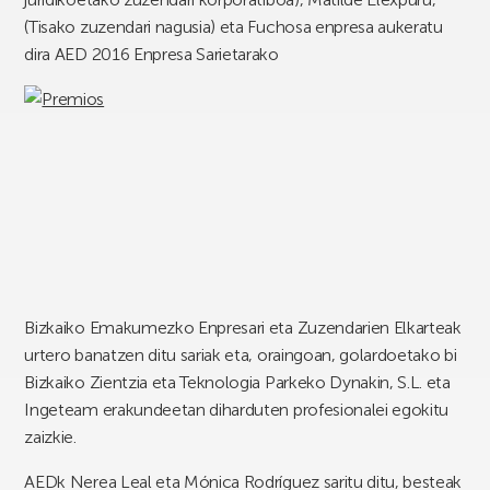
(Tisako zuzendari nagusia) eta Fuchosa enpresa aukeratu
dira AED 2016 Enpresa Sarietarako
Bizkaiko Emakumezko Enpresari eta Zuzendarien Elkarteak
urtero banatzen ditu sariak eta, oraingoan, golardoetako bi
Bizkaiko Zientzia eta Teknologia Parkeko Dynakin, S.L. eta
Ingeteam erakundeetan diharduten profesionalei egokitu
zaizkie.
AEDk Nerea Leal eta Mónica Rodríguez saritu ditu, besteak