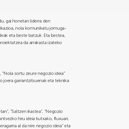
u, gai honetan liderra den
unikazioa, nola komunikatu jomuga-
deak eta beste batzuk. Eta bestea,
oiektatzea da arrakasta izateko
“Nola sortu zeure negozio ideia”
o joera garrantzitsuenak eta teknika
tan”, “Saltzen ikastea”, “Negozio
tsezko hiru ideia kutxako, fluxuari,
ragarria al da nire negozio ideia” eta