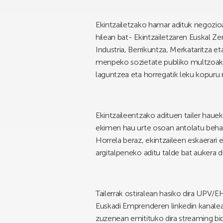
Ekintzailetzako hamar adituk negozio
hilean bat- Ekintzailetzaren Euskal Z
Industria, Berrikuntza, Merkataritza e
menpeko sozietate publiko multzoak) 
laguntzea eta horregatik leku kopuru
Ekintzaileentzako adituen tailer haue
ekimen hau urte osoan antolatu beharko
Horrela beraz, ekintzaileen eskaerari
argitalpeneko aditu talde bat aukera d
Tailerrak ostiralean hasiko dira UPV/
Euskadi Emprenderen linkedin kanalea
zuzenean emitituko dira streaming b