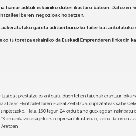
a hamar adituk eskainiko duten ikastaro batean. Datozen h
intzaileei beren negozioak hobetzen.
 aukeratutako gai eta adituei buruzko tailer bat antolatuko 
eko tutoretza eskainiko da Euskadi Emprenderen linkedin kan
ntzaileak prestatzeko antolatu duen lehen tailerrak erantzun bikain
maiatzean Ekintzailetzaren Euskal Zerbitzua, duplizitateak saiheste
 sinpletzeko. Hala, 160 lagun 24 ordu baino gutxiagoan inskribatu
 “Komunikazio eraginkorra enpresan” ikastaroan, zeina datorren azar
a Aretoan.