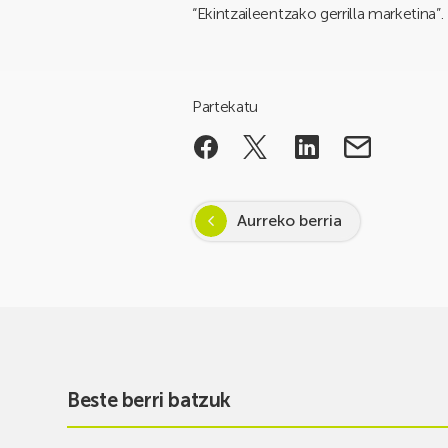
“Ekintzaileentzako gerrilla marketina”.
Partekatu
Aurreko berria
Beste berri batzuk