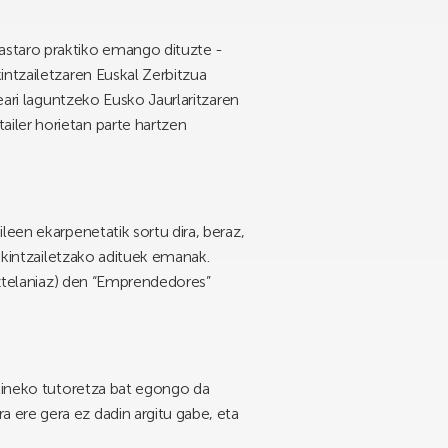
astaro praktiko emango dituzte -
intzailetzaren Euskal Zerbitzua
eari laguntzeko Eusko Jaurlaritzaren
iler horietan parte hartzen
leen ekarpenetatik sortu dira, beraz,
 ekintzailetzako adituek emanak.
gaztelaniaz) den “Emprendedores”
nlineko tutoretza bat egongo da
ra ere gera ez dadin argitu gabe, eta