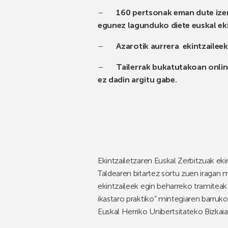
–
160 pertsonak eman dute izen
egunez lagunduko diete euskal ek
–
Azarotik aurrera ekintzaileek
–
Tailerrak bukatutakoan onlin
ez dadin argitu gabe.
Ekintzailetzaren Euskal Zerbitzuak eki
Taldearen bitartez sortu zuen iragan 
ekintzaileek egin beharreko tramiteak
ikastaro praktiko” mintegiaren barruko
Euskal Herriko Unibertsitateko Bizkai