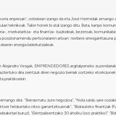
korra enpresan”, ostiralean izango da eta José Hermidak emango d
lari teknikoak. Tailer honek bi atal izango ditu. Bata, kanpo kom
stria-, merkataritza- eta finantza- bazkideak, bezeroak, komunikabi
posizionamendu pertsonalaren arloan: norbere sinesgarritasuna pr
aldearen energia biderkatzaileak.
0an Alejandro Vesgak, EMPRENDEDORES argitalpeneko zuzendariak, 
ztertuko dira zeintzuk diren negozio berriak sortzeko etorkizunek
ta praktikoekin.
 emango dira: “Berrasmatu zure negozioa”, “Nola saldu sare soziale
ore helduetako nitxo garrantzitsuenak”, “Bizirauteko finantzak (Fun
eaketari buruz), “Ekintzaileentzako 30 aholku (oso praktiko)”. “Bide