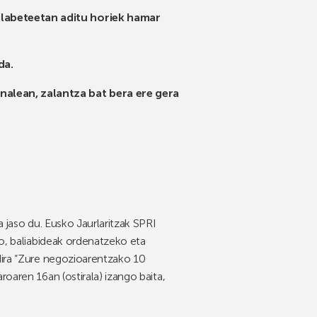
ilabeteetan aditu horiek hamar
da.
alean, zalantza bat bera ere gera
a jaso du. Eusko Jaurlaritzak SPRI
ko, baliabideak ordenatzeko eta
 dira “Zure negozioarentzako 10
oaren 16an (ostirala) izango baita,