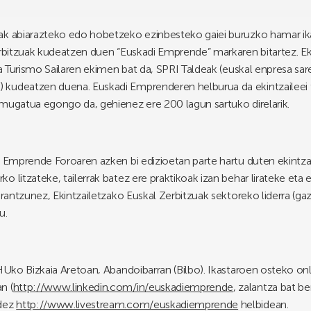
ak abiarazteko edo hobetzeko ezinbesteko gaiei buruzko hamar ik
erbitzuak kudeatzen duen “Euskadi Emprende” markaren bitartez. Ek
ta Turismo Sailaren ekimen bat da, SPRI Taldeak (euskal enpresa sar
kudeatzen duena. Euskadi Emprenderen helburua da ekintzaileei ta
 mugatua egongo da, gehienez ere 200 lagun sartuko direlarik.
k Emprende Foroaren azken bi edizioetan parte hartu duten ekintzai
 litzateke, tailerrak batez ere praktikoak izan behar lirateke eta
 erantzunez, Ekintzailetzako Euskal Zerbitzuak sektoreko liderra (
u.
EHUko Bizkaia Aretoan, Abandoibarran (Bilbo). Ikastaroen osteko o
n (
http://www.linkedin.com/in/euskadiemprende
, zalantza bat be
idez
http://www.livestream.com/euskadiemprende
helbidean.