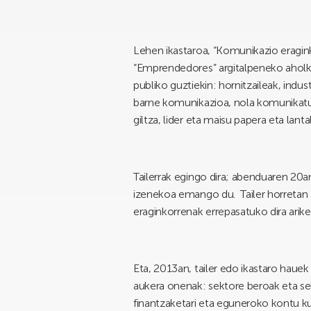
Lehen ikastaroa, “Komunikazio eragin
“Emprendedores” argitalpeneko aholku
publiko guztiekin: hornitzaileak, indu
barne komunikazioa, nola komunikatu 
giltza, lider eta maisu papera eta lant
Tailerrak egingo dira; abenduaren 2
izenekoa emango du. Tailer horretan a
eraginkorrenak errepasatuko dira arike
Eta, 2013an, tailer edo ikastaro hauek
aukera onenak: sektore beroak eta sekt
finantzaketari eta eguneroko kontu kud