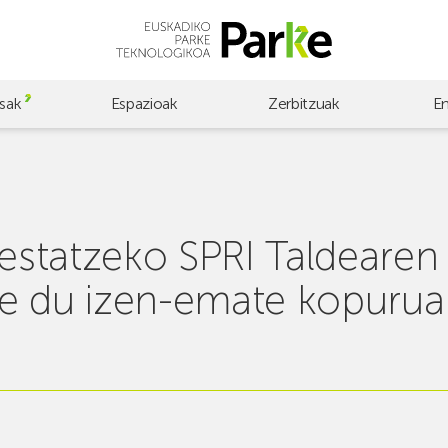
sak
Espazioak
Zerbitzuak
E
restatzeko SPRI Taldearen 
e du izen-emate kopurua