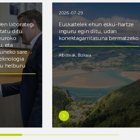
2026-07-29
Ven laborategi
Euskaltelek ehun esku-hartze
itatu ditu.
inguru egin ditu, udan
 euroko
konektagarritasuna bermatzeko
u, eta
zuneko sare
Albisteak
,
Bizkaia
teknologia
du helburu
Ezagutu
gehiago:Euskaltelek
ategi
ehun
esku-