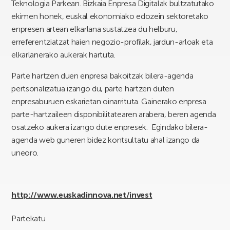
Teknologia Parkean. Bizkaia Enpresa Digitalak bultzatutako
ekimen honek, euskal ekonomiako edozein sektoretako
enpresen artean elkarlana sustatzea du helburu,
erreferentziatzat haien negozio-profilak, jardun-arloak eta
elkarlanerako aukerak hartuta.
Parte hartzen duen enpresa bakoitzak bilera-agenda
pertsonalizatua izango du, parte hartzen duten
enpresaburuen eskarietan oinarrituta. Gainerako enpresa
parte-hartzaileen disponibilitatearen arabera, beren agenda
osatzeko aukera izango dute enpresek. Egindako bilera-
agenda web guneren bidez kontsultatu ahal izango da
uneoro.
http://www.euskadinnova.net/invest
Partekatu