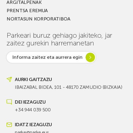
ARGITALPENAK
PRENTSA EREMUA
NORTASUN KORPORATIBOA
Parkeari buruz gehiago jakiteko, jar
zaitez gurekin harremanetan
Informa zaitez eta aurrera egin
AURKI GAITZAZU
IBAIZABAL BIDEA, 101 - 48170 ZAMUDIO (BIZKAIA)
DEI IEZAGUZU
+34 944 039 500
IDATZ IEZAGUZU
parke@parke.eus