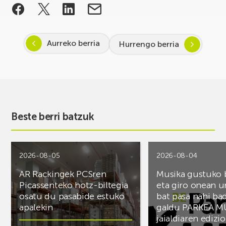
Aurreko berria
Hurrengo berria
Beste berri batzuk
2026-08-05
2026-08-04
AR Rackingek PCSren
Musika gustuko
Picassenteko hotz-biltegia
eta giro onean u
osatu du pasabide estuko
bat pasa nahi ba
apalekin
galdu PARKEA M
jaialdiaren edizio