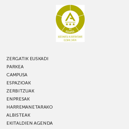
ez
galdu
PARKEA
MUSIK
FEST
jaialdiaren
edizio
berria!
ZERGATIK EUSKADI
PARKEA
CAMPUSA
ESPAZIOAK
ZERBITZUAK
ENPRESAK
HARREMANETARAKO
ALBISTEAK
EKITALDIEN AGENDA