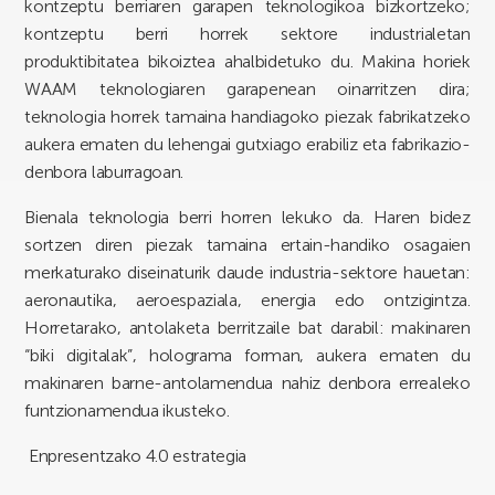
kontzeptu berriaren garapen teknologikoa bizkortzeko;
kontzeptu berri horrek sektore industrialetan
produktibitatea bikoiztea ahalbidetuko du. Makina horiek
WAAM teknologiaren garapenean oinarritzen dira;
teknologia horrek tamaina handiagoko piezak fabrikatzeko
aukera ematen du lehengai gutxiago erabiliz eta fabrikazio-
denbora laburragoan.
Bienala teknologia berri horren lekuko da. Haren bidez
sortzen diren piezak tamaina ertain-handiko osagaien
merkaturako diseinaturik daude industria-sektore hauetan:
aeronautika, aeroespaziala, energia edo ontzigintza.
Horretarako, antolaketa berritzaile bat darabil: makinaren
“biki digitalak”, holograma forman, aukera ematen du
makinaren barne-antolamendua nahiz denbora errealeko
funtzionamendua ikusteko.
Enpresentzako 4.0 estrategia