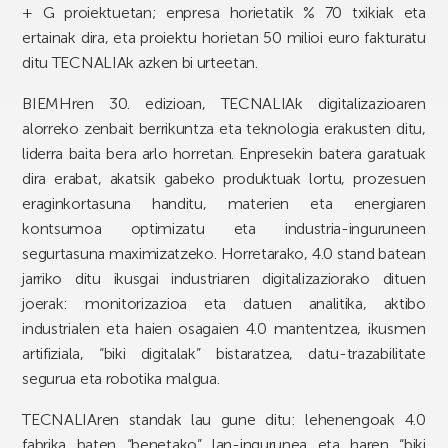
+ G proiektuetan; enpresa horietatik % 70 txikiak eta
ertainak dira, eta proiektu horietan 50 milioi euro fakturatu
ditu TECNALIAk azken bi urteetan.
BIEMHren 30. edizioan, TECNALIAk digitalizazioaren
alorreko zenbait berrikuntza eta teknologia erakusten ditu,
liderra baita bera arlo horretan. Enpresekin batera garatuak
dira erabat, akatsik gabeko produktuak lortu, prozesuen
eraginkortasuna handitu, materien eta energiaren
kontsumoa optimizatu eta industria-inguruneen
segurtasuna maximizatzeko. Horretarako, 4.0 stand batean
jarriko ditu ikusgai industriaren digitalizaziorako dituen
joerak: monitorizazioa eta datuen analitika, aktibo
industrialen eta haien osagaien 4.0 mantentzea, ikusmen
artifiziala, “biki digitalak” bistaratzea, datu-trazabilitate
segurua eta robotika malgua.
TECNALIAren standak lau gune ditu: lehenengoak 4.0
fabrika baten “benetako” lan-ingurunea eta haren “biki