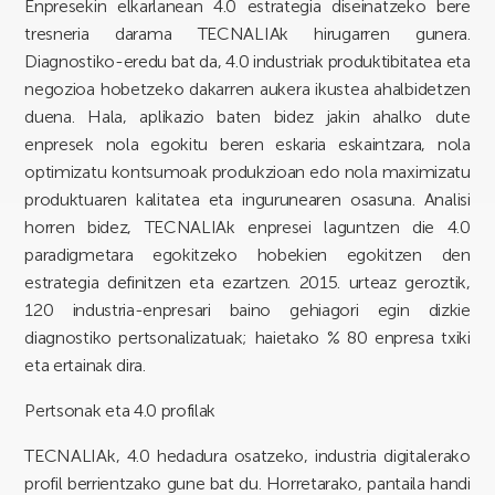
Enpresekin elkarlanean 4.0 estrategia diseinatzeko bere
tresneria darama TECNALIAk hirugarren gunera.
Diagnostiko-eredu bat da, 4.0 industriak produktibitatea eta
negozioa hobetzeko dakarren aukera ikustea ahalbidetzen
duena. Hala, aplikazio baten bidez jakin ahalko dute
enpresek nola egokitu beren eskaria eskaintzara, nola
optimizatu kontsumoak produkzioan edo nola maximizatu
produktuaren kalitatea eta ingurunearen osasuna. Analisi
horren bidez, TECNALIAk enpresei laguntzen die 4.0
paradigmetara egokitzeko hobekien egokitzen den
estrategia definitzen eta ezartzen. 2015. urteaz geroztik,
120 industria-enpresari baino gehiagori egin dizkie
diagnostiko pertsonalizatuak; haietako % 80 enpresa txiki
eta ertainak dira.
Pertsonak eta 4.0 profilak
TECNALIAk, 4.0 hedadura osatzeko, industria digitalerako
profil berrientzako gune bat du. Horretarako, pantaila handi