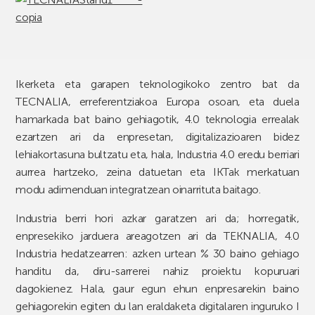
Ikerketa eta garapen teknologikoko zentro bat da
TECNALIA, erreferentziakoa Europa osoan, eta duela
hamarkada bat baino gehiagotik, 4.0 teknologia errealak
ezartzen ari da enpresetan, digitalizazioaren bidez
lehiakortasuna bultzatu eta, hala, Industria 4.0 eredu berriari
aurrea hartzeko, zeina datuetan eta IKTak merkatuan
modu adimenduan integratzean oinarrituta baitago.
Industria berri hori azkar garatzen ari da; horregatik,
enpresekiko jarduera areagotzen ari da TEKNALIA, 4.0
Industria hedatzearren: azken urtean % 30 baino gehiago
handitu da, diru-sarrerei nahiz proiektu kopuruari
dagokienez. Hala, gaur egun ehun enpresarekin baino
gehiagorekin egiten du lan eraldaketa digitalaren inguruko I