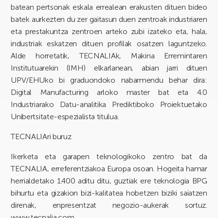
batean pertsonak eskala errealean erakusten dituen bideo
batek aurkezten du zer gaitasun duen zentroak industriaren
eta prestakuntza zentroen arteko zubi izateko eta, hala,
industriak eskatzen dituen profilak osatzen laguntzeko.
Alde horretatik, TECNALIAk, Makina Erremintaren
Institutuarekin (IMH) elkarlanean, abian jarri dituen
UPV/EHUko bi graduondoko nabarmendu behar dira:
Digital Manufacturing arloko master bat eta 4.0
Industriarako Datu-analitika Prediktiboko Proiektuetako
Unibertsitate-espezialista titulua.
TECNALIAri buruz
Ikerketa eta garapen teknologikoko zentro bat da
TECNALIA, erreferentziakoa Europa osoan. Hogeita hamar
herrialdetako 1.400 aditu ditu, guztiak ere teknologia BPG
bihurtu eta gizakion bizi-kalitatea hobetzen biziki saiatzen
direnak, enpresentzat negozio-aukerak sortuz.
www.tecnalia.com