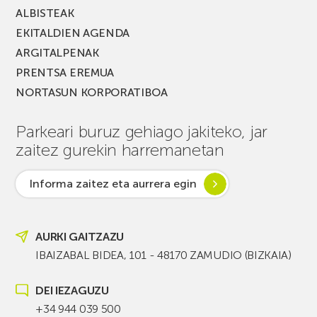
ALBISTEAK
EKITALDIEN AGENDA
ARGITALPENAK
PRENTSA EREMUA
NORTASUN KORPORATIBOA
Parkeari buruz gehiago jakiteko, jar
zaitez gurekin harremanetan
Informa zaitez eta aurrera egin
AURKI GAITZAZU
IBAIZABAL BIDEA, 101 - 48170 ZAMUDIO (BIZKAIA)
DEI IEZAGUZU
+34 944 039 500