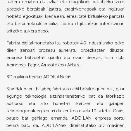
aukera ematen du azkar eta eraginkorki pasatzeko zero
akatseko bertsioak izatera, eraginkorragoak eta inguruari
hobeto egokituak. Bienalean, errealitate birtualeko pantaila
eta betaurrekoak erabiliz, fabrika digitalarekin interakzioan
aritzeko aukera dago.
Fabrika digital honetako lau robotek 4.0 Industriarako gako
diren zenbait prozesu aurreratu ordezkatzen dituzte,
enpresa batzuetan garatu eta ezarri direnak, hala nola
Aernnova, Fagor, Arrasate edo Airbus.
3D makina berriak ADDILANekin
Standak badu, halaber, fabrikazio aditiborako gune bat; gaur
egungo teknologia aitzindarienetariko bat da fabrikazio
aditiboa, eta arlo horretan ikertzen eta garapen
teknologikoak egiten ari da zentroa duela 10 urtetik. Orain,
pauso bat gehiago emanda, ADDILAN enpresa sortu
berrira batu da, ADDILANek diseinatutako 3D makinen