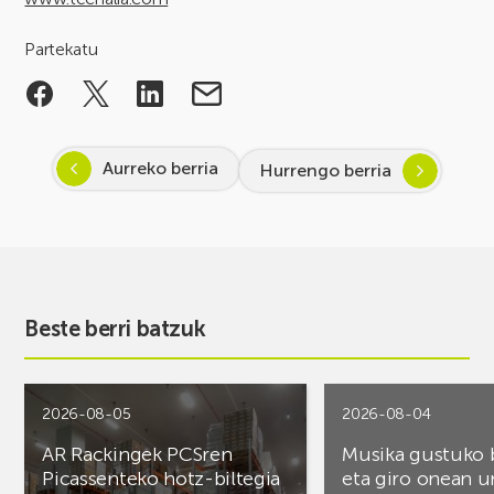
Partekatu
Aurreko berria
Hurrengo berria
Beste berri batzuk
2026-08-05
2026-08-04
AR Rackingek PCSren
Musika gustuko
Picassenteko hotz-biltegia
eta giro onean u