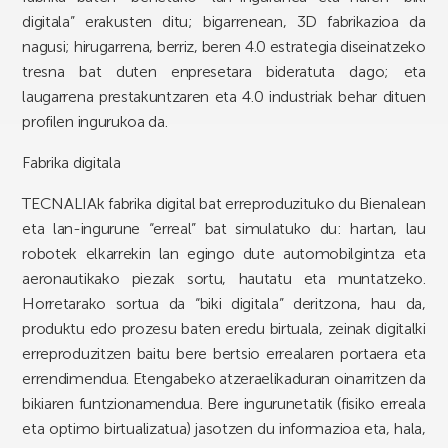
digitala” erakusten ditu; bigarrenean, 3D fabrikazioa da
nagusi; hirugarrena, berriz, beren 4.0 estrategia diseinatzeko
tresna bat duten enpresetara bideratuta dago; eta
laugarrena prestakuntzaren eta 4.0 industriak behar dituen
profilen ingurukoa da.
Fabrika digitala
TECNALIAk fabrika digital bat erreproduzituko du Bienalean
eta lan-ingurune “erreal” bat simulatuko du: hartan, lau
robotek elkarrekin lan egingo dute automobilgintza eta
aeronautikako piezak sortu, hautatu eta muntatzeko.
Horretarako sortua da “biki digitala” deritzona, hau da,
produktu edo prozesu baten eredu birtuala, zeinak digitalki
erreproduzitzen baitu bere bertsio errealaren portaera eta
errendimendua. Etengabeko atzeraelikaduran oinarritzen da
bikiaren funtzionamendua. Bere ingurunetatik (fisiko erreala
eta optimo birtualizatua) jasotzen du informazioa eta, hala,