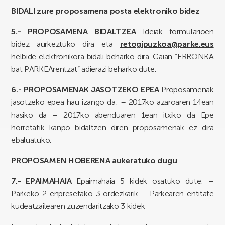
BIDALI zure proposamena posta elektroniko bidez
5.- PROPOSAMENA BIDALTZEA
Ideiak formularioen
bidez aurkeztuko dira eta
retogipuzkoa@parke.eus
helbide elektronikora bidali beharko dira. Gaian “ERRONKA
bat PARKEArentzat” adierazi beharko dute.
6.- PROPOSAM
ENAK JASOTZEKO EPEA
Proposamenak
jasotzeko epea hau izango da: – 2017ko azaroaren 14ean
hasiko da – 2017ko abenduaren 1ean itxiko da Epe
horretatik kanpo bidaltzen diren proposamenak ez dira
ebaluatuko.
PROPOSAMEN HOBERENA aukeratuko dugu
7.- EPAIMAHAIA
Epaimahaia 5 kidek osatuko dute: –
Parkeko 2 enpresetako 3 ordezkarik – Parkearen entitate
kudeatzailearen zuzendaritzako 3 kidek