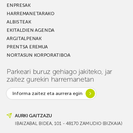
ENPRESAK
HARREMANETARAKO
ALBISTEAK
EKITALDIEN AGENDA
ARGITALPENAK
PRENTSA EREMUA
NORTASUN KORPORATIBOA
Parkeari buruz gehiago jakiteko, jar
zaitez gurekin harremanetan
Informa zaitez eta aurrera egin
AURKI GAITZAZU
IBAIZABAL BIDEA, 101 - 48170 ZAMUDIO (BIZKAIA)