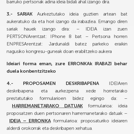
barruko pertsonak adina ideia bidali ahal izango dira.
3.- SARIAK
Aurkeztutako ideia guztien artean bat
aukeratuko da eta hori izango da irabazlea. Emango diren
sariak hauek izango dira: – IDEIA izan zuen
PERTSONArentzat: IPhone 8 bat – Pertsona horren
ENPRESArentzat: Jardunaldi batez parkeko eraikin
nagusiko kongresu-guneak doan erabiltzeko aukera
Ideiari forma eman, zure ERRONKAk IRABAZI behar
duela konbentzitzeko
4.- PROPOSAMEN DESKRIBAPENA
IDEIAren
deskribapena eta aurkezpena xede horretarako
prestatutako formularioen bidez egingo da: –
HARREMANETARAKO DATUAK
formularioa: ideia
proposatzen duen pertsonaren harremanetarako datuak –
IDEIA – ERRONKA
formularioa: proposaturiko ideiaren
alderdi orokorrak eta deskribapen xehatua.