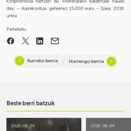
konpromisoa hartzen du. Horretarako baldintzak hauek
dira: – Aurrekontua: gehienez 15.000 euro – Epea: 2018.
urtea
Partekatu
Aurreko berria
Hurrengo berria
Beste berri batzuk
2026-08-05
2026-08-04