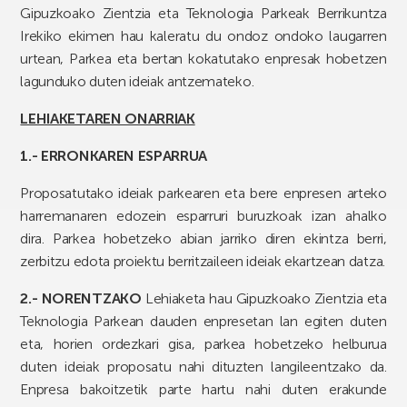
Gipuzkoako Zientzia eta Teknologia Parkeak Berrikuntza
Irekiko ekimen hau kaleratu du ondoz ondoko laugarren
urtean, Parkea eta bertan kokatutako enpresak hobetzen
lagunduko duten ideiak antzemateko.
LEHIAKETAREN ONARRIAK
1.- ERRONKAREN ESPARRUA
Proposatutako ideiak parkearen eta bere enpresen arteko
harremanaren edozein esparruri buruzkoak izan ahalko
dira. Parkea hobetzeko abian jarriko diren ekintza berri,
zerbitzu edota proiektu berritzaileen ideiak ekartzean datza.
2.- NORENTZAKO
Lehiaketa hau Gipuzkoako Zientzia eta
Teknologia Parkean dauden enpresetan lan egiten duten
eta, horien ordezkari gisa, parkea hobetzeko helburua
duten ideiak proposatu nahi dituzten langileentzako da.
Enpresa bakoitzetik parte hartu nahi duten erakunde