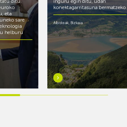
itatu ditu.
inguru egin ditu, udan
 euroko
konektagarritasuna bermatzeko
u, eta
zuneko sare
Albisteak
,
Bizkaia
teknologia
du helburu
Ezagutu
gehiago:Euskaltelek
ategi
ehun
esku-
hartze
inguru
egin
ditu,