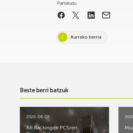
Partekatu
Aurreko berria
Beste berri batzuk
2026-08-05
202
AR Rackingek PCSren
Mus