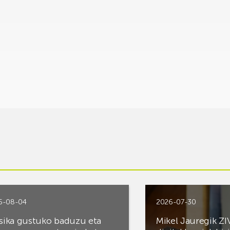
6-08-04
2026-07-30
ika gustuko baduzu eta
Mikel Jauregik ZI