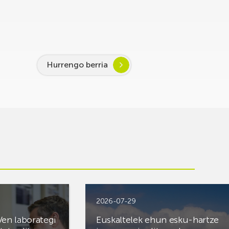
Hurrengo berria
2026-07-29
Ven laborategi
Euskaltelek ehun esku-hartze