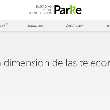
sak
Espazioak
Zerbitzuak
E
a dimensión de las telec