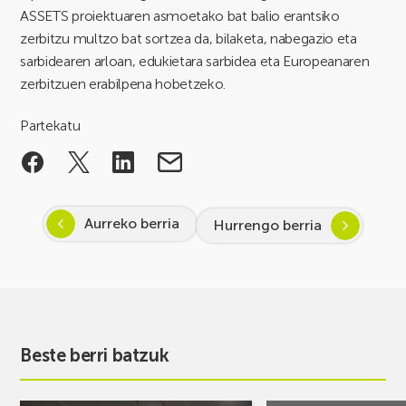
ASSETS proiektuaren asmoetako bat balio erantsiko
zerbitzu multzo bat sortzea da, bilaketa, nabegazio eta
sarbidearen arloan, edukietara sarbidea eta Europeanaren
zerbitzuen erabilpena hobetzeko.
Partekatu
Aurreko berria
Hurrengo berria
Beste berri batzuk