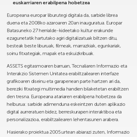
euskarriaren erabilpena hobetzea
Europeana europar liburutegi digitala da, sarbide librea
duena eta 2008ko azaroaren 20an inauguratua. Europar
Batasuneko 27 herrialde-kideetako kultur erakunde
ezagunetatik hartutako agiri digitalizatuak biltzen ditu,
besteak beste liburuak, filmeak, marrazkiak, egunkariak,
soinu fitxategiak, mapak eta eskuizkribuak.
ASSETS egitasmoaren barruan, Tecnaliaren Informazio eta
Interakzio Sistemen Unitatea erabiltzailearen interfaze
grafikoaren diseinu eta garapenean parte hartzen ari da,
bereziki fitxategi multimedia handien bilaketetan erabiltzen
den tresna. Europeana atariaren erabilpena hobetzea da
helburua: sarbide adimenduna eskeintzen duten aplikazio
digital aurreratuen bidez, berreskurapen interaktiboa eta
personalizazioa, erabiltzailearen lehentasunen arabera.
Hasierako proiektua 2005.urtean abiarazi zuten, Informazio