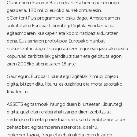
Gizartearen Europar Batzordean eta bere gaur egungo
garapena, 120 milioi euroko aurrekontuarekin,
eContentPlus programaren esku dago; Amsterdamen
kokatutako Europar Liburutegi Digitala Fundazioa da
egitasmoaren ikuskapen eta koordinazioaz arduratzen
dena. Euskarriaren prototipoa Europako hainbat
hizkuntzatan dago. Inauguratu zen egunean jasotako bisita
kopuruak zerbitzariak gainditu zituen eta geldituta egon
ziren 2008ko abenduaren 18 arte.
Gaur egun, Europar Liburutegi Digitalak 7 milioi objetu
digital biltzen ditu, liburu, eskuizkribu eta mota askotako
fitxategiak.
ASSETS egitasmoak iraungo duen bi urteetan, liburutegi
digital guztietan erabili ahal izango diren zerbitzuak
hedatuko ditu eta proiektuan sartuko du erabiltzaile talde
zehatz bat, egitasmoaren azterketa, diseinu,
inplementazioa, froga eta ebaluaketa egin dezaten.