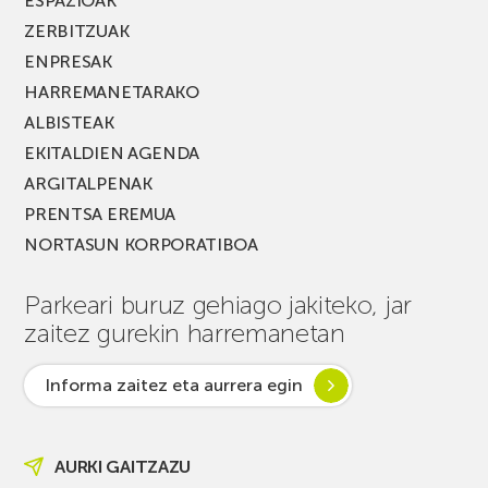
ESPAZIOAK
ZERBITZUAK
ENPRESAK
HARREMANETARAKO
ALBISTEAK
EKITALDIEN AGENDA
ARGITALPENAK
PRENTSA EREMUA
NORTASUN KORPORATIBOA
Parkeari buruz gehiago jakiteko, jar
zaitez gurekin harremanetan
Informa zaitez eta aurrera egin
AURKI GAITZAZU