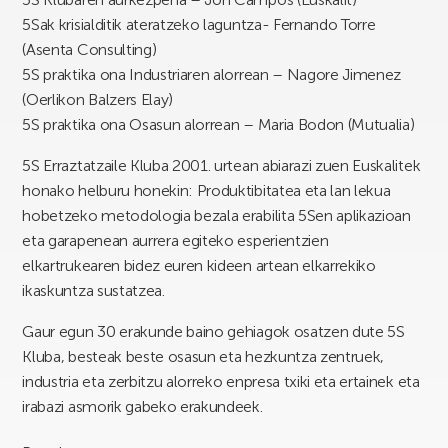
5Sak krisialditik ateratzeko laguntza- Fernando Torre
(Asenta Consulting)
5S praktika ona Industriaren alorrean – Nagore Jimenez
(Oerlikon Balzers Elay)
5S praktika ona Osasun alorrean – Maria Bodon (Mutualia)
5S Erraztatzaile Kluba 2001. urtean abiarazi zuen Euskalitek
honako helburu honekin: Produktibitatea eta lan lekua
hobetzeko metodologia bezala erabilita 5Sen aplikazioan
eta garapenean aurrera egiteko esperientzien
elkartrukearen bidez euren kideen artean elkarrekiko
ikaskuntza sustatzea.
Gaur egun 30 erakunde baino gehiagok osatzen dute 5S
Kluba, besteak beste osasun eta hezkuntza zentruek,
industria eta zerbitzu alorreko enpresa txiki eta ertainek eta
irabazi asmorik gabeko erakundeek.