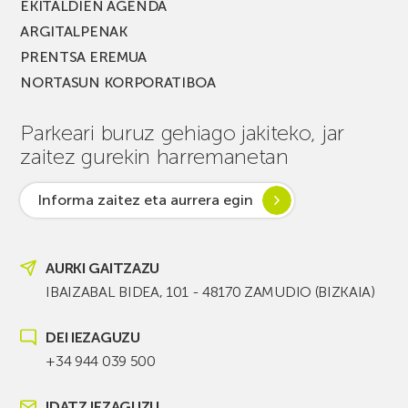
EKITALDIEN AGENDA
ARGITALPENAK
PRENTSA EREMUA
NORTASUN KORPORATIBOA
Parkeari buruz gehiago jakiteko, jar
zaitez gurekin harremanetan
Informa zaitez eta aurrera egin
AURKI GAITZAZU
IBAIZABAL BIDEA, 101 - 48170 ZAMUDIO (BIZKAIA)
DEI IEZAGUZU
+34 944 039 500
IDATZ IEZAGUZU