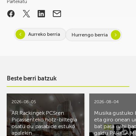
Partekatu
Aurreko berria
Hurrengo berria
Beste berri batzuk
2026-08-05
2026-08-04
AR Rackingek PCSren
Musika gustuko
Picassenteko hotz-biltegia
eta giro onean u
osatu du pasabide estuko
bat pasa nahi ba
apalekin
galdu PARKEA M