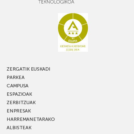
baduzu,
ez
galdu
PARKEA
MUSIK
FEST
jaialdiaren
edizio
berria!
ZERGATIK EUSKADI
PARKEA
CAMPUSA
ESPAZIOAK
ZERBITZUAK
ENPRESAK
HARREMANETARAKO
ALBISTEAK