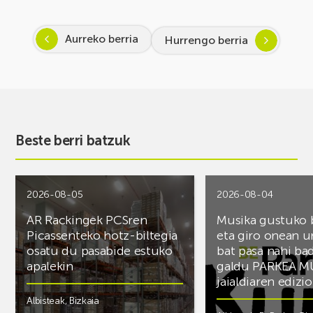
Aurreko berria
Hurrengo berria
Beste berri batzuk
2026-08-05
2026-08-04
AR Rackingek PCSren
Musika gustuko
Picassenteko hotz-biltegia
eta giro onean u
osatu du pasabide estuko
bat pasa nahi ba
apalekin
galdu PARKEA M
jaialdiaren edizio
Albisteak
,
Bizkaia