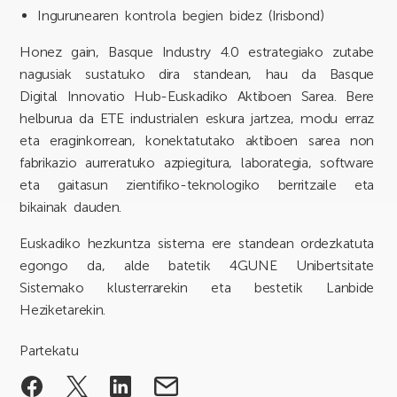
Ingurunearen kontrola begien bidez (Irisbond)
Honez gain, Basque Industry 4.0 estrategiako zutabe
nagusiak sustatuko dira standean, hau da Basque
Digital Innovatio Hub-Euskadiko Aktiboen Sarea. Bere
helburua da ETE industrialen eskura jartzea, modu erraz
eta eraginkorrean, konektatutako aktiboen sarea non
fabrikazio aurreratuko azpiegitura, laborategia, software
eta gaitasun zientifiko-teknologiko berritzaile eta
bikainak dauden.
Euskadiko hezkuntza sistema ere standean ordezkatuta
egongo da, alde batetik 4GUNE Unibertsitate
Sistemako klusterrarekin eta bestetik Lanbide
Heziketarekin.
Partekatu