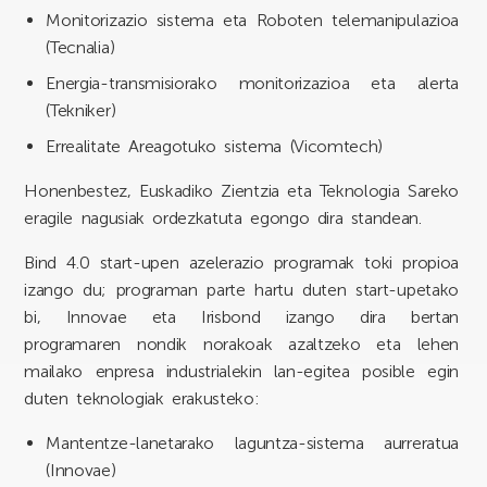
Monitorizazio sistema eta Roboten telemanipulazioa
(Tecnalia)
Energia-transmisiorako monitorizazioa eta alerta
(Tekniker)
Errealitate Areagotuko sistema (Vicomtech)
Honenbestez, Euskadiko Zientzia eta Teknologia Sareko
eragile nagusiak ordezkatuta egongo dira standean.
Bind 4.0 start-upen azelerazio programak toki propioa
izango du; programan parte hartu duten start-upetako
bi, Innovae eta Irisbond izango dira bertan
programaren nondik norakoak azaltzeko eta lehen
mailako enpresa industrialekin lan-egitea posible egin
duten teknologiak erakusteko:
Mantentze-lanetarako laguntza-sistema aurreratua
(Innovae)