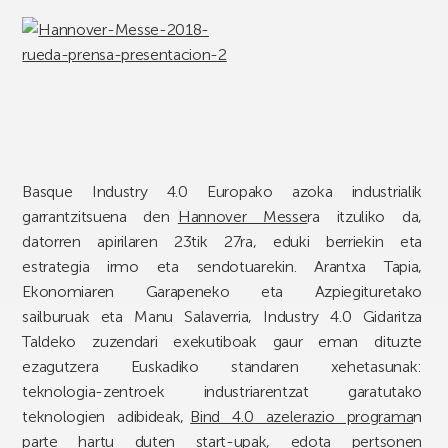
Basque Industry 4.0 Europako azoka industrialik
garrantzitsuena den
Hannover Messe
ra itzuliko da,
datorren apirilaren 23tik 27ra, eduki berriekin eta
estrategia irmo eta sendotuarekin. Arantxa Tapia,
Ekonomiaren Garapeneko eta Azpiegituretako
sailburuak eta Manu Salaverria, Industry 4.0 Gidaritza
Taldeko zuzendari exekutiboak gaur eman dituzte
ezagutzera Euskadiko standaren xehetasunak:
teknologia-zentroek industriarentzat garatutako
teknologien adibideak,
Bind 4.0 azelerazio programa
n
parte hartu duten start-upak, edota pertsonen