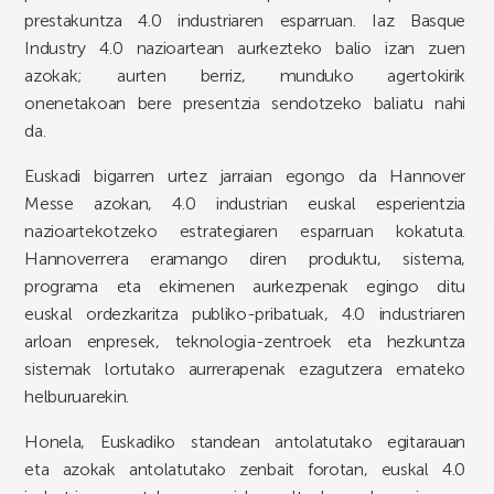
prestakuntza 4.0 industriaren esparruan. Iaz Basque
Industry 4.0 nazioartean aurkezteko balio izan zuen
azokak; aurten berriz, munduko agertokirik
onenetakoan bere presentzia sendotzeko baliatu nahi
da.
Euskadi bigarren urtez jarraian egongo da Hannover
Messe azokan, 4.0 industrian euskal esperientzia
nazioartekotzeko estrategiaren esparruan kokatuta.
Hannoverrera eramango diren produktu, sistema,
programa eta ekimenen aurkezpenak egingo ditu
euskal ordezkaritza publiko-pribatuak, 4.0 industriaren
arloan enpresek, teknologia-zentroek eta hezkuntza
sistemak lortutako aurrerapenak ezagutzera emateko
helburuarekin.
Honela, Euskadiko standean antolatutako egitarauan
eta azokak antolatutako zenbait forotan, euskal 4.0