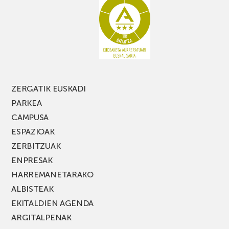
galdu
PARKEA
MUSIK
FEST
jaialdiaren
edizio
berria!
ZERGATIK EUSKADI
PARKEA
CAMPUSA
ESPAZIOAK
ZERBITZUAK
ENPRESAK
HARREMANETARAKO
ALBISTEAK
EKITALDIEN AGENDA
ARGITALPENAK