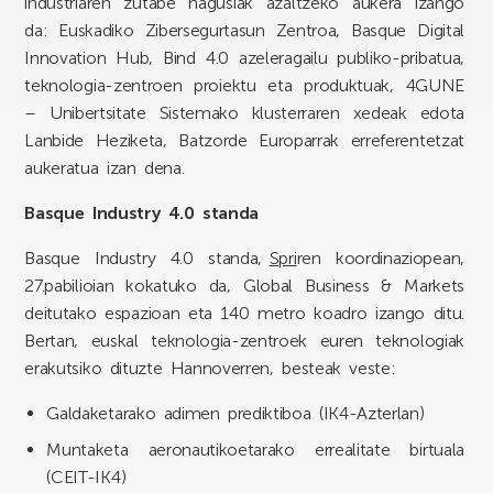
industriaren zutabe nagusiak azaltzeko aukera izango
da: Euskadiko Zibersegurtasun Zentroa, Basque Digital
Innovation Hub, Bind 4.0 azeleragailu publiko-pribatua,
teknologia-zentroen proiektu eta produktuak, 4GUNE
– Unibertsitate Sistemako klusterraren xedeak edota
Lanbide Heziketa, Batzorde Europarrak erreferentetzat
aukeratua izan dena.
Basque Industry 4.0 standa
Basque Industry 4.0 standa,
Spri
ren koordinaziopean,
27.pabilioian kokatuko da, Global Business & Markets
deitutako espazioan eta 140 metro koadro izango ditu.
Bertan, euskal teknologia-zentroek euren teknologiak
erakutsiko dituzte Hannoverren, besteak veste:
Galdaketarako adimen prediktiboa (IK4-Azterlan)
Muntaketa aeronautikoetarako errealitate birtuala
(CEIT-IK4)