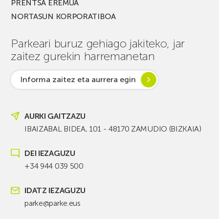
PRENTSA EREMUA
NORTASUN KORPORATIBOA
Parkeari buruz gehiago jakiteko, jar
zaitez gurekin harremanetan
Informa zaitez eta aurrera egin
AURKI GAITZAZU
IBAIZABAL BIDEA, 101 - 48170 ZAMUDIO (BIZKAIA)
DEI IEZAGUZU
+34 944 039 500
IDATZ IEZAGUZU
parke@parke.eus