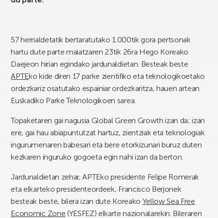
57 herrialdetatik bertaratutako 1.000tik gora pertsonak
hartu dute parte maiatzaren 23tik 26ra Hego Koreako
Daejeon hirian egindako jardunaldietan. Besteak beste
APTE
ko kide diren 17 parke zientifiko eta teknologikoetako
ordezkariz osatutako espainiar ordezkaritza, hauen artean
Euskadiko Parke Teknologikoen sarea.
Topaketaren gai nagusia Global Green Growth izan da; izan
ere, gai hau abiapuntutzat hartuz, zientziak eta teknologiak
ingurumenaren babesari eta bere etorkizunari buruz duten
kezkaren inguruko gogoeta egin nahi izan da berton.
Jardunaldietan zehar, APTEko presidente Felipe Romerak
eta elkarteko presidenteordeek, Francisco Berjonek
besteak beste, bilera izan dute Koreako
Yellow Sea Free
Economic Zone
(YESFEZ) elkarte nazionalarekin. Bileraren