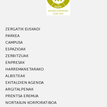
FEST
jaialdiaren
edizio
berria!
ZERGATIK EUSKADI
PARKEA
CAMPUSA
ESPAZIOAK
ZERBITZUAK
ENPRESAK
HARREMANETARAKO
ALBISTEAK
EKITALDIEN AGENDA
ARGITALPENAK
PRENTSA EREMUA
NORTASUN KORPORATIBOA