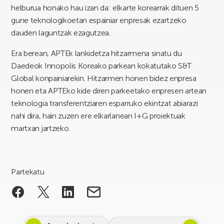
helburua honako hau izan da: elkarte korearrak dituen 5
gune teknologikoetan espainiar enpresak ezartzeko
dauden laguntzak ezagutzea.
Era berean, APTEk lankidetza hitzarmena sinatu du
Daedeok Innopolis Koreako parkean kokatutako S&T
Global konpainiarekin. Hitzarmen honen bidez enpresa
honen eta APTEko kide diren parkeetako enpresen artean
teknologia transferentziaren esparruko ekintzat abiarazi
nahi dira, hain zuzen ere elkarlanean I+G proiektuak
martxan jartzeko.
Partekatu