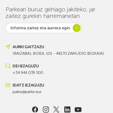
Parkeari buruz gehiago jakiteko, jar
zaitez gurekin harremanetan
Informa zaitez eta aurrera egin
AURKI GAITZAZU
IBAIZABAL BIDEA, 101 - 48170 ZAMUDIO (BIZKAIA)
DEI IEZAGUZU
+34 944 039 500
IDATZ IEZAGUZU
parke@parke.eus