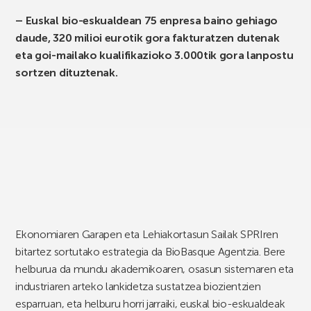
– Euskal bio-eskualdean 75 enpresa baino gehiago
daude, 320 milioi eurotik gora fakturatzen dutenak
eta goi-mailako kualifikazioko 3.000tik gora lanpostu
sortzen dituztenak.
Ekonomiaren Garapen eta Lehiakortasun Sailak SPRIren
bitartez sortutako estrategia da BioBasque Agentzia. Bere
helburua da mundu akademikoaren, osasun sistemaren eta
industriaren arteko lankidetza sustatzea biozientzien
esparruan, eta helburu horri jarraiki, euskal bio-eskualdeak