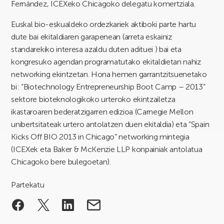
Fernández, ICEXeko Chicagoko delegatu komertziala.
Euskal bio-eskualdeko ordezkariek aktiboki parte hartu
dute bai ekitaldiaren garapenean (arreta eskainiz
standarekiko interesa azaldu duten adituei ) bai eta
kongresuko agendan programatutako ekitaldietan nahiz
networking ekintzetan. Hona hemen garrantzitsuenetako
bi: “Biotechnology Entrepreneurship Boot Camp – 2013”
sektore bioteknologikoko urteroko ekintzailetza
ikastaroaren bederatzigarren edizioa (Carnegie Mellon
unibertsitateak urtero antolatzen duen ekitaldia) eta “Spain
Kicks Off BIO 2013 in Chicago” networking mintegia
(ICEXek eta Baker & McKenzie LLP konpainiak antolatua
Chicagoko bere bulegoetan).
Partekatu