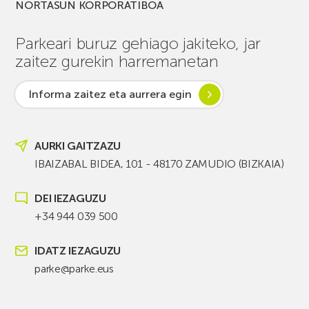
NORTASUN KORPORATIBOA
Parkeari buruz gehiago jakiteko, jar
zaitez gurekin harremanetan
Informa zaitez eta aurrera egin
AURKI GAITZAZU
IBAIZABAL BIDEA, 101 - 48170 ZAMUDIO (BIZKAIA)
DEI IEZAGUZU
+34 944 039 500
IDATZ IEZAGUZU
parke@parke.eus