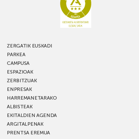
MUSIK
FEST
jaialdiaren
edizio
berria!
ZERGATIK EUSKADI
PARKEA
CAMPUSA
ESPAZIOAK
ZERBITZUAK
ENPRESAK
HARREMANETARAKO
ALBISTEAK
EKITALDIEN AGENDA
ARGITALPENAK
PRENTSA EREMUA