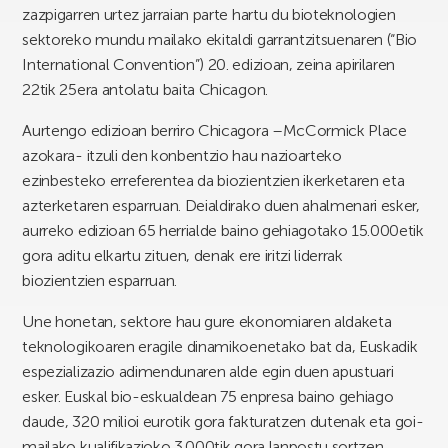
zazpigarren urtez jarraian parte hartu du bioteknologien
sektoreko mundu mailako ekitaldi garrantzitsuenaren (“Bio
International Convention”) 20. edizioan, zeina apirilaren
22tik 25era antolatu baita Chicagon.
Aurtengo edizioan berriro Chicagora –McCormick Place
azokara- itzuli den konbentzio hau nazioarteko
ezinbesteko erreferentea da biozientzien ikerketaren eta
azterketaren esparruan. Deialdirako duen ahalmenari esker,
aurreko edizioan 65 herrialde baino gehiagotako 15.000etik
gora aditu elkartu zituen, denak ere iritzi liderrak
biozientzien esparruan.
Une honetan, sektore hau gure ekonomiaren aldaketa
teknologikoaren eragile dinamikoenetako bat da, Euskadik
espezializazio adimendunaren alde egin duen apustuari
esker. Euskal bio-eskualdean 75 enpresa baino gehiago
daude, 320 milioi eurotik gora fakturatzen dutenak eta goi-
mailako kualifikazioko 3.000tik gora lanpostu sortzen