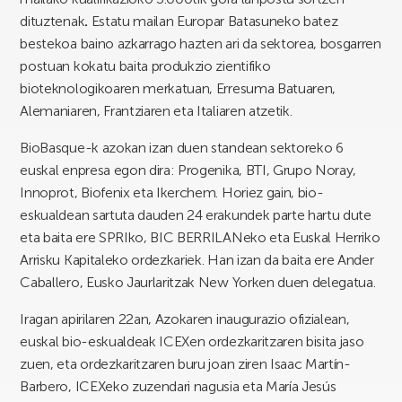
dituztenak
.
Estatu mailan Europar Batasuneko batez
bestekoa baino azkarrago hazten ari da sektorea, bosgarren
postuan kokatu baita produkzio zientifiko
bioteknologikoaren merkatuan, Erresuma Batuaren,
Alemaniaren, Frantziaren eta Italiaren atzetik.
BioBasque-k azokan izan duen standean sektoreko 6
euskal enpresa egon dira: Progenika, BTI, Grupo Noray,
Innoprot, Biofenix eta Ikerchem. Horiez gain, bio-
eskualdean sartuta dauden 24 erakundek parte hartu dute
eta baita ere SPRIko, BIC BERRILANeko eta Euskal Herriko
Arrisku Kapitaleko ordezkariek. Han izan da baita ere Ander
Caballero, Eusko Jaurlaritzak New Yorken duen delegatua.
Iragan apirilaren 22an, Azokaren inaugurazio ofizialean,
euskal bio-eskualdeak ICEXen ordezkaritzaren bisita jaso
zuen, eta ordezkaritzaren buru joan ziren Isaac Martín-
Barbero, ICEXeko zuzendari nagusia eta María Jesús