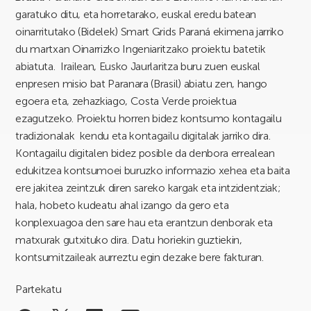
garatuko ditu, eta horretarako, euskal eredu batean
oinarritutako (Bidelek) Smart Grids Paraná ekimena jarriko
du martxan Oinarrizko Ingeniaritzako proiektu batetik
abiatuta. Irailean, Eusko Jaurlaritza buru zuen euskal
enpresen misio bat Paranara (Brasil) abiatu zen, hango
egoera eta, zehazkiago, Costa Verde proiektua
ezagutzeko. Proiektu horren bidez kontsumo kontagailu
tradizionalak kendu eta kontagailu digitalak jarriko dira.
Kontagailu digitalen bidez posible da denbora errealean
edukitzea kontsumoei buruzko informazio xehea eta baita
ere jakitea zeintzuk diren sareko kargak eta intzidentziak;
hala, hobeto kudeatu ahal izango da gero eta
konplexuagoa den sare hau eta erantzun denborak eta
matxurak gutxituko dira. Datu horiekin guztiekin,
kontsumitzaileak aurreztu egin dezake bere fakturan.
Partekatu