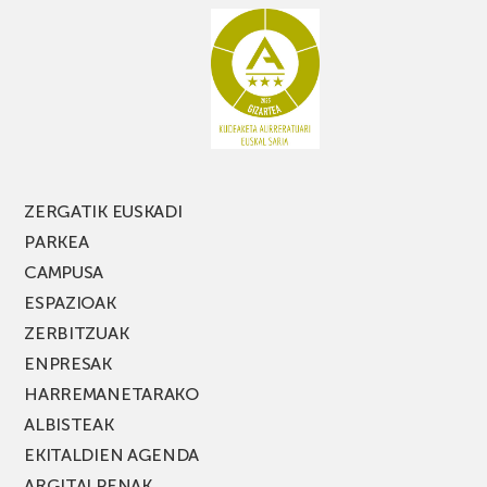
galdu
PARKEA
MUSIK
FEST
jaialdiaren
edizio
berria!
ZERGATIK EUSKADI
PARKEA
CAMPUSA
ESPAZIOAK
ZERBITZUAK
ENPRESAK
HARREMANETARAKO
ALBISTEAK
EKITALDIEN AGENDA
ARGITALPENAK