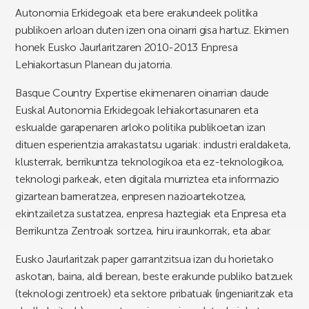
Autonomia Erkidegoak eta bere erakundeek politika
publikoen arloan duten izen ona oinarri gisa hartuz. Ekimen
honek Eusko Jaurlaritzaren 2010-2013 Enpresa
Lehiakortasun Planean du jatorria.
Basque Country Expertise ekimenaren oinarrian daude
Euskal Autonomia Erkidegoak lehiakortasunaren eta
eskualde garapenaren arloko politika publikoetan izan
dituen esperientzia arrakastatsu ugariak: industri eraldaketa,
klusterrak, berrikuntza teknologikoa eta ez-teknologikoa,
teknologi parkeak, eten digitala murriztea eta informazio
gizartean barneratzea, enpresen nazioartekotzea,
ekintzailetza sustatzea, enpresa haztegiak eta Enpresa eta
Berrikuntza Zentroak sortzea, hiru iraunkorrak, eta abar.
Eusko Jaurlaritzak paper garrantzitsua izan du horietako
askotan, baina, aldi berean, beste erakunde publiko batzuek
(teknologi zentroek) eta sektore pribatuak (ingeniaritzak eta