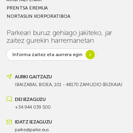
PRENTSA EREMUA
NORTASUN KORPORATIBOA
Parkeari buruz gehiago jakiteko, jar
zaitez gurekin harremanetan
Informa zaitez eta aurrera egin
AURKI GAITZAZU
IBAIZABAL BIDEA, 101 - 48170 ZAMUDIO (BIZKAIA)
DEI IEZAGUZU
+34 944 039 500
IDATZ IEZAGUZU
parke@parke.eus