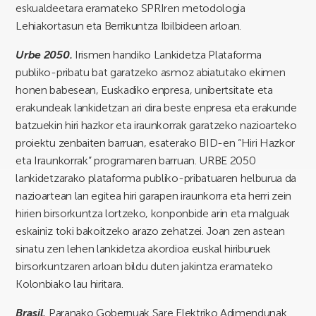
eskualdeetara eramateko SPRIren metodologia
Lehiakortasun eta Berrikuntza Ibilbideen arloan.
Urbe 2050.
Irismen handiko Lankidetza Plataforma
publiko-pribatu bat garatzeko asmoz abiatutako ekimen
honen babesean, Euskadiko enpresa, unibertsitate eta
erakundeak lankidetzan ari dira beste enpresa eta erakunde
batzuekin hiri hazkor eta iraunkorrak garatzeko nazioarteko
proiektu zenbaiten barruan, esaterako BID-en “Hiri Hazkor
eta Iraunkorrak” programaren barruan. URBE 2050
lankidetzarako plataforma publiko-pribatuaren helburua da
nazioartean lan egitea hiri garapen iraunkorra eta herri zein
hirien birsorkuntza lortzeko, konponbide arin eta malguak
eskainiz toki bakoitzeko arazo zehatzei. Joan zen astean
sinatu zen lehen lankidetza akordioa euskal hiriburuek
birsorkuntzaren arloan bildu duten jakintza eramateko
Kolonbiako lau hiritara.
Brasil.
Paranako Gobernuak Sare Elektriko Adimendunak