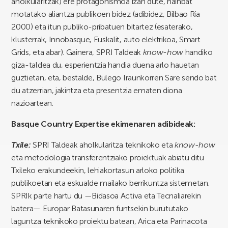
aholkularitzak) ere protagonismoa izan dute, hainbat
motatako aliantza publikoen bidez (adibidez, Bilbao Ría
2000) eta itun publiko-pribatuen bitartez (esaterako,
klusterrak, Innobasque, Euskalit, auto elektrikoa, Smart
Grids, eta abar). Gainera, SPRI Taldeak
know-how
handiko
giza-taldea du, esperientzia handia duena arlo hauetan
guztietan, eta, bestalde, Bulego Iraunkorren Sare sendo bat
du atzerrian, jakintza eta presentzia ematen diona
nazioartean.
Basque Country Expertise ekimenaren adibideak:
Txile:
SPRI Taldeak aholkularitza teknikoko eta
know-how
eta metodologia transferentziako proiektuak abiatu ditu
Txileko erakundeekin, lehiakortasun arloko politika
publikoetan eta eskualde mailako berrikuntza sistemetan.
SPRIk parte hartu du —Bidasoa Activa eta Tecnaliarekin
batera— Europar Batasunaren funtsekin burututako
laguntza teknikoko proiektu batean, Arica eta Parinacota