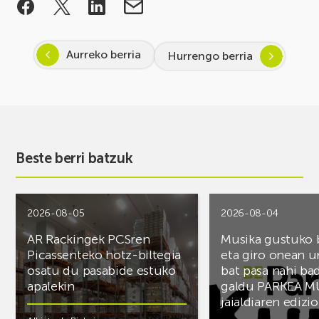
Aurreko berria
Hurrengo berria
Beste berri batzuk
2026-08-05
2026-08-04
AR Rackingek PCSren
Musika gustuko
Picassenteko hotz-biltegia
eta giro onean u
osatu du pasabide estuko
bat pasa nahi ba
apalekin
galdu PARKEA M
jaialdiaren edizio