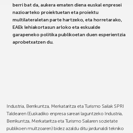
berri bat da, aukera ematen diena euskal enpresei
nazioarteko proiektuetan eta proiektu
multilateraletan parte hartzeko, eta horretarako,
EAEk lehiakortasun arloko eta eskualde
garapeneko politika publikoetan duen esperientzia
aprobetxatzen du.
Industria, Berrikuntza, Merkataritza eta Turismo Sailak SPRI
Taldearen (Euskadiko enpresa sareari laguntzeko Industria,
Berrikuntza, Merkataritza eta Turismo Sailaren sozietate
publikoen multzoaren) bidez azaldu ditu jardunaldi tekniko