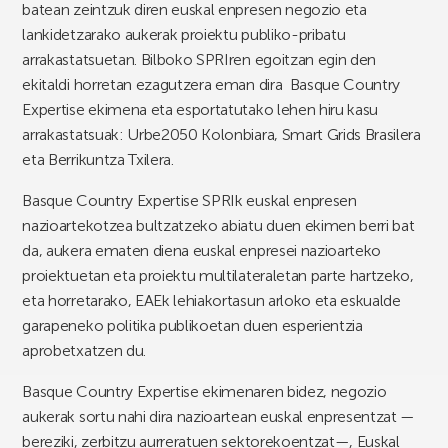
batean zeintzuk diren euskal enpresen negozio eta
lankidetzarako aukerak proiektu publiko-pribatu
arrakastatsuetan. Bilboko SPRIren egoitzan egin den
ekitaldi horretan ezagutzera eman dira Basque Country
Expertise ekimena eta esportatutako lehen hiru kasu
arrakastatsuak: Urbe2050 Kolonbiara, Smart Grids Brasilera
eta Berrikuntza Txilera.
Basque Country Expertise SPRIk euskal enpresen
nazioartekotzea bultzatzeko abiatu duen ekimen berri bat
da, aukera ematen diena euskal enpresei nazioarteko
proiektuetan eta proiektu multilateraletan parte hartzeko,
eta horretarako, EAEk lehiakortasun arloko eta eskualde
garapeneko politika publikoetan duen esperientzia
aprobetxatzen du.
Basque Country Expertise ekimenaren bidez, negozio
aukerak sortu nahi dira nazioartean euskal enpresentzat —
bereziki, zerbitzu aurreratuen sektorekoentzat—, Euskal